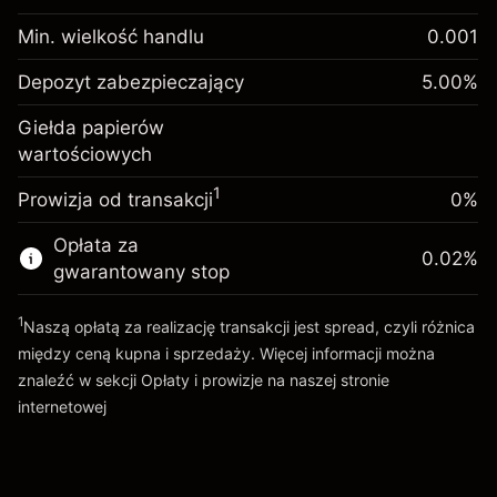
inwestycja
Min. wielkość handlu
0.001
Opłata overnight za
Depozyt
-0.02154
Depozyt zabezpieczający
utrzymanie pozycji
5.00
%
zabezpieczający. Twoja
$1,000.00
%
Opłaty od pełnej wartości
inwestycja
(-$4.30)
Giełda papierów
pozycji
wartościowych
Opłata overnight za
Rozmiar transakcji z dźwignią ~
$20,000.00
-0.000682
utrzymanie pozycji
Środki z dźwigni ~
$19,000.00
%
1
Prowizja od transakcji
0%
Opłaty od pełnej wartości
(-$0.10)
pozycji
Opłata za
Idź do platformy
0.02
%
Rozmiar transakcji z dźwignią ~
$20,000.00
gwarantowany stop
Środki z dźwigni ~
$19,000.00
1
Naszą opłatą za realizację transakcji jest spread, czyli różnica
między ceną kupna i sprzedaży. Więcej informacji można
Idź do platformy
znaleźć w sekcji
Opłaty i prowizje
na naszej stronie
internetowej
Opłaty i Prowizje