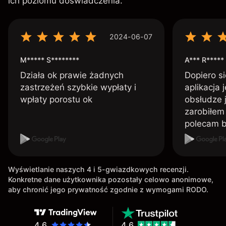
ich poziomu doświadczenia.
2024-06-07
M***** S********
A*** R*****
Działa ok prawie żadnych
Dopiero si
zastrzeżeń szybkie wypłaty i
aplikacja 
wpłaty porostu ok
obsłudze 
zarobiłem 
polecam 
Wyświetlanie naszych 4 i 5-gwiazdkowych recenzji.
Konkretne dane użytkownika pozostały celowo anonimowe,
aby chronić jego prywatność zgodnie z wymogami RODO.
4.6
4.6