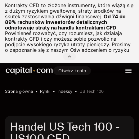
Kontrakty CFD to złożone instrumenty, które wiążą się
z dużym ryzykiem gwałtownej straty środków na
skutek zastosowania dźwigni finansowej.
Od 74 do
89% rachunków inwestorów detalicznych
odnotowuje straty na handlu kontraktami CFD
.
Powinieneś rozważyć, czy rozumiesz, jak działają
kontrakty CFD i czy możesz sobie pozwolić na
podjęcie wysokiego ryzyka utraty pieniędzy. Prosimy
o zapoznanie się z naszym
Oświadczeniem o ryzyku
Otwórz konto
Strona główna
Rynki
Indeksy
US Tech 100
Handel US Tech 100 -
US100 CFD