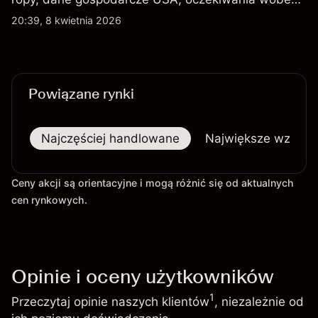
Rezerwy Federalnej oraz wydarzenia
20:39, 8 kwietnia 2026
geopolityczne, w tym konflikt USA-Iran. Wyniki
osiągnięte w przeszłości nie stanowią
wiarygodnego wskaźnika przyszłych rezultatów.
Powiązane rynki
Najczęściej handlowane
Największe wzrost
Ceny akcji są orientacyjne i mogą różnić się od aktualnych
cen rynkowych.
Opinie i oceny użytkowników
1
Przeczytaj opinie naszych klientów
, niezależnie od