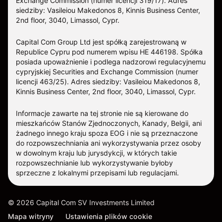
Exchange Commission (numer licencji 319/17). Adres
siedziby: Vasileiou Makedonos 8, Kinnis Business Center,
2nd floor, 3040, Limassol, Cypr.
Capital Com Group Ltd jest spółką zarejestrowaną w
Republice Cypru pod numerem wpisu ΗΕ 446198. Spółka
posiada upoważnienie i podlega nadzorowi regulacyjnemu
cypryjskiej Securities and Exchange Commission (numer
licencji 463/25). Adres siedziby: Vasileiou Makedonos 8,
Kinnis Business Center, 2nd floor, 3040, Limassol, Cypr.
Informacje zawarte na tej stronie nie są kierowane do
mieszkańców Stanów Zjednoczonych, Kanady, Belgii, ani
żadnego innego kraju spoza EOG i nie są przeznaczone
do rozpowszechniania ani wykorzystywania przez osoby
w dowolnym kraju lub jurysdykcji, w których takie
rozpowszechnianie lub wykorzystywanie byłoby
sprzeczne z lokalnymi przepisami lub regulacjami.
©
2026
Capital Com SV Investments Limited
Mapa witryny
Ustawienia plików cookie