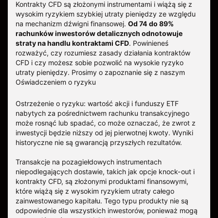
Kontrakty CFD są złożonymi instrumentami i wiążą się z
wysokim ryzykiem szybkiej utraty pieniędzy ze względu
na mechanizm dźwigni finansowej.
Od 74 do 89%
rachunków inwestorów detalicznych odnotowuje
straty na handlu kontraktami CFD
. Powinieneś
rozważyć, czy rozumiesz zasady działania kontraktów
CFD i czy możesz sobie pozwolić na wysokie ryzyko
utraty pieniędzy.
Prosimy o zapoznanie się z naszym
Oświadczeniem o ryzyku
Ostrzeżenie o ryzyku: wartość akcji i funduszy ETF
nabytych za pośrednictwem rachunku transakcyjnego
może rosnąć lub spadać, co może oznaczać, że zwrot z
inwestycji będzie niższy od jej pierwotnej kwoty. Wyniki
historyczne nie są gwarancją przyszłych rezultatów.
Transakcje na pozagiełdowych instrumentach
niepodlegających dostawie, takich jak opcje knock-out i
kontrakty CFD, są złożonymi produktami finansowymi,
które wiążą się z wysokim ryzykiem utraty całego
zainwestowanego kapitału. Tego typu produkty nie są
odpowiednie dla wszystkich inwestorów, ponieważ mogą