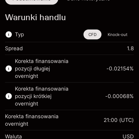
Warunki handlu
Typ
CFD
Knock-out
Spread
1.8
Ten instrument finansowy jest dostępny do
Korekta finansowania
handlu poprzez CFD i opcje knock-out
pozycji długiej
-0.02154
%
Więcej informacji:
overnight
Kontrakty CFD
Korekta finansowania
Opcje knock-out
pozycji krótkiej
-0.00068
%
overnight
Korekta finansowania
21:00
(UTC)
overnight
Depozyt
Waluta
USD
zabezpieczający. Twoja
$1,000.00