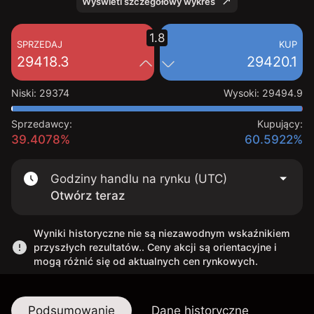
Wyświetl szczegółowy wykres
1.8
SPRZEDAJ
KUP
29418.3
29420.1
Niski
:
29374
Wysoki
:
29494.9
Sprzedawcy:
Kupujący:
39.4078%
60.5922%
Godziny handlu na rynku (UTC)
Otwórz teraz
Wyniki historyczne nie są niezawodnym wskaźnikiem
przyszłych rezultatów.. Ceny akcji są orientacyjne i
mogą różnić się od aktualnych cen rynkowych.
Podsumowanie
Dane historyczne