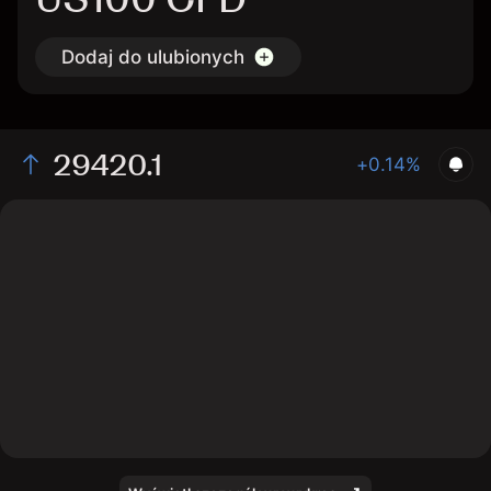
Dodaj do ulubionych
29420.1
+0.14%
The chart shows the US100 index price data over the
last 1 day, with a current level of 29420.1, a high of
29494.9, and a low of 29374.