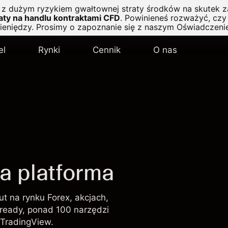
ę z dużym ryzykiem gwałtownej straty środków na skutek z
ty na handlu kontraktami CFD
.
Powinieneś rozważyć, czy 
pieniędzy. Prosimy o zapoznanie się z naszym
Oświadczeni
el
Rynki
Cennik
O nas
a platforma
t na rynku Forex, akcjach,
spready, ponad 100 narzędzi
 TradingView.