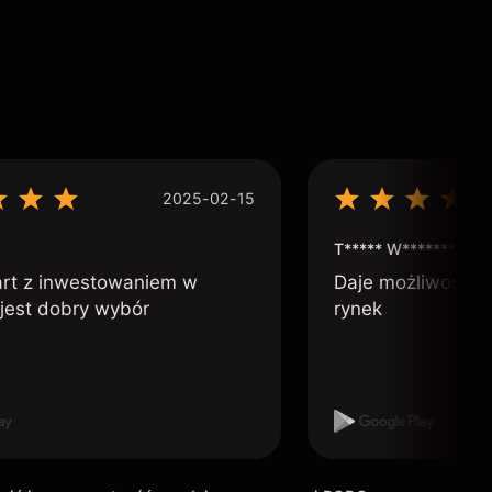
2025-02-15
T***** W***********
art z inwestowaniem w
Daje możliwość po
 jest dobry wybór
rynek