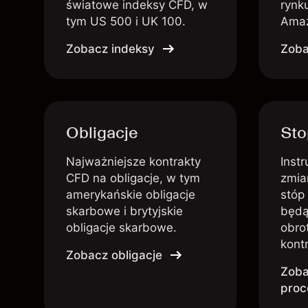
światowe indeksy CFD, w
rynku
tym US 500 i UK 100.
Amaz
Zobacz indeksy
Zoba
Obligacje
Sto
Najważniejsze kontrakty
Inst
CFD na obligacje, w tym
zmia
amerykańskie obligacje
stóp
skarbowe i brytyjskie
będą
obligacje skarbowe.
obro
kont
Zobacz obligacje
Zoba
proc