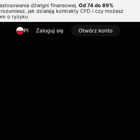
astosowania dźwigni finansowej.
Od 74 do 89%
rozumiesz, jak działają kontrakty CFD i czy możesz
em o ryzyku
Pl
Zaloguj się
Otwórz konto