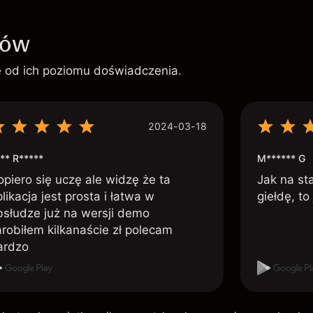
ków
ie od ich poziomu doświadczenia.
2024-03-18
** R*****
M****** G
opiero się uczę ale widzę że ta
Jak na st
likacja jest prosta i łatwa w
giełdę, to
bsłudze już na wersji demo
arobiłem kilkanaście zł polecam
ardzo