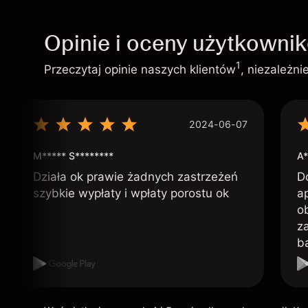
Opinie i oceny użytkowni
1
Przeczytaj opinie naszych klientów
, niezależn
2024-06-07
M***** S********
A*
Działa ok prawie żadnych zastrzeżeń
D
szybkie wypłaty i wpłaty porostu ok
ap
o
z
b