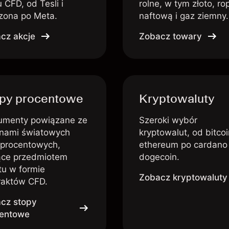
 CFD, od Tesli i
rolne, w tym złoto, ro
ona po Meta.
naftową i gaz ziemny.
cz akcje
Zobacz towary
py procentowe
Kryptowaluty
rumenty powiązane ze
Szeroki wybór
nami światowych
kryptowalut, od bitcoi
 procentowych,
ethereum po cardano 
ce przedmiotem
dogecoin.
tu w formie
Zobacz kryptowaluty
raktów CFD.
cz stopy
entowe