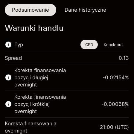
Podsumowanie
Dane historyczne
Warunki handlu
Typ
CFD
Knock-out
Spread
0.13
Ten instrument finansowy jest dostępny do
Korekta finansowania
handlu poprzez CFD i opcje knock-out
pozycji długiej
-0.02154
%
Więcej informacji:
overnight
Kontrakty CFD
Korekta finansowania
Opcje knock-out
pozycji krótkiej
-0.00068
%
overnight
Korekta finansowania
21:00
(UTC)
overnight