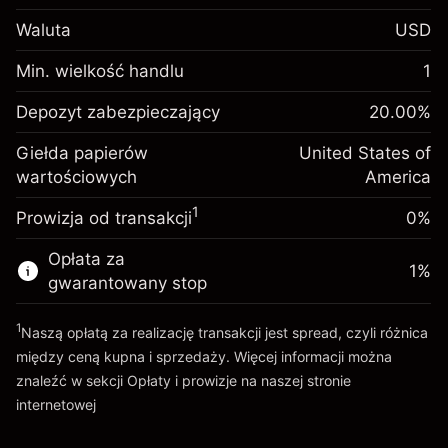
Depozyt
Waluta
USD
zabezpieczający. Twoja
$1,000.00
inwestycja
Min. wielkość handlu
1
Opłata overnight za
Depozyt
-0.02154
Depozyt zabezpieczający
utrzymanie pozycji
20.00
%
zabezpieczający. Twoja
$1,000.00
%
Opłaty od pełnej wartości
inwestycja
(-$1.08)
Giełda papierów
United States of
pozycji
wartościowych
Opłata overnight za
America
Rozmiar transakcji z dźwignią ~
$5,000.00
-0.000682
utrzymanie pozycji
Środki z dźwigni ~
$4,000.00
%
1
Prowizja od transakcji
0%
Opłaty od pełnej wartości
(-$0.03)
pozycji
Opłata za
Idź do platformy
1
%
Rozmiar transakcji z dźwignią ~
$5,000.00
gwarantowany stop
Środki z dźwigni ~
$4,000.00
1
Naszą opłatą za realizację transakcji jest spread, czyli różnica
między ceną kupna i sprzedaży. Więcej informacji można
Idź do platformy
znaleźć w sekcji
Opłaty i prowizje
na naszej stronie
internetowej
Opłaty i Prowizje