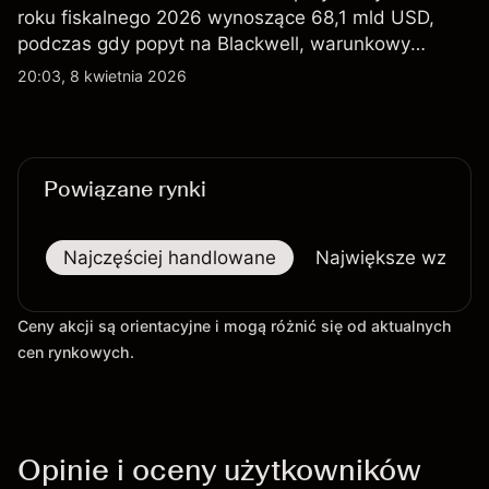
roku fiskalnego 2026 wynoszące 68,1 mld USD,
podczas gdy popyt na Blackwell, warunkowy
eksport H200 do Chin oraz osłabienie szerszego
20:03, 8 kwietnia 2026
sektora technologicznego nadal kształtują
perspektywy akcji.
Powiązane rynki
Najczęściej handlowane
Największe wzrost
Ceny akcji są orientacyjne i mogą różnić się od aktualnych
cen rynkowych.
Opinie i oceny użytkowników