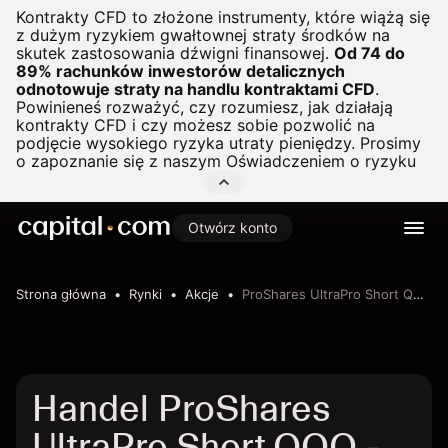
Kontrakty CFD to złożone instrumenty, które wiążą się
z dużym ryzykiem gwałtownej straty środków na
skutek zastosowania dźwigni finansowej.
Od 74 do
89% rachunków inwestorów detalicznych
odnotowuje straty na handlu kontraktami CFD
.
Powinieneś rozważyć, czy rozumiesz, jak działają
kontrakty CFD i czy możesz sobie pozwolić na
podjęcie wysokiego ryzyka utraty pieniędzy. Prosimy
o zapoznanie się z naszym
Oświadczeniem o ryzyku
Otwórz konto
Strona główna
Rynki
Akcje
ProShares UltraPro Short QQQ
Handel ProShares
UltraPro Short QQQ -