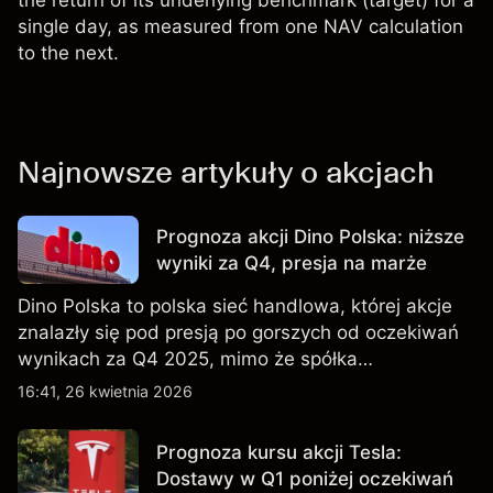
the return of its underlying benchmark (target) for a
single day, as measured from one NAV calculation
to the next.
Najnowsze artykuły o akcjach
Prognoza akcji Dino Polska: niższe
wyniki za Q4, presja na marże
Dino Polska to polska sieć handlowa, której akcje
znalazły się pod presją po gorszych od oczekiwań
wynikach za Q4 2025, mimo że spółka
kontynuowała rozwój sieci sklepów w Q1 2026.
16:41, 26 kwietnia 2026
Wyniki osiągnięte w przeszłości nie są
wiarygodnym wskaźnikiem przyszłych rezultatów.
Prognoza kursu akcji Tesla:
Dostawy w Q1 poniżej oczekiwań