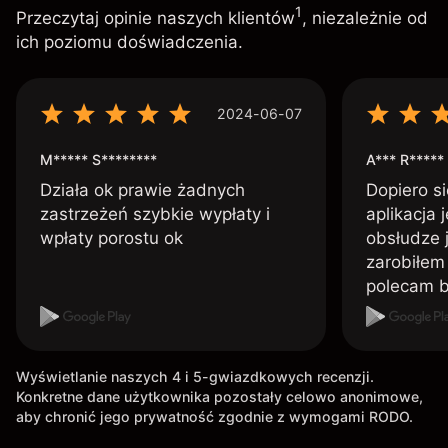
1
Przeczytaj opinie naszych klientów
, niezależnie od
ich poziomu doświadczenia.
2024-06-07
M***** S********
A*** R*****
Działa ok prawie żadnych
Dopiero si
zastrzeżeń szybkie wypłaty i
aplikacja 
wpłaty porostu ok
obsłudze 
zarobiłem 
polecam 
Wyświetlanie naszych 4 i 5-gwiazdkowych recenzji.
Konkretne dane użytkownika pozostały celowo anonimowe,
aby chronić jego prywatność zgodnie z wymogami RODO.