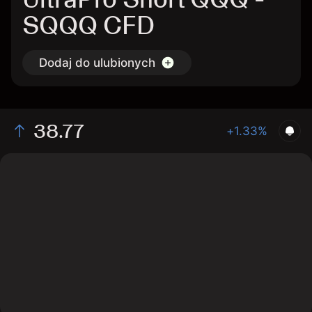
SQQQ CFD
Dodaj do ulubionych
38.77
+1.33%
The chart shows the SQQQ stock price data over the
last 1 day, with a current price of 38.77, a high of 39.21,
and a low of 37.99.