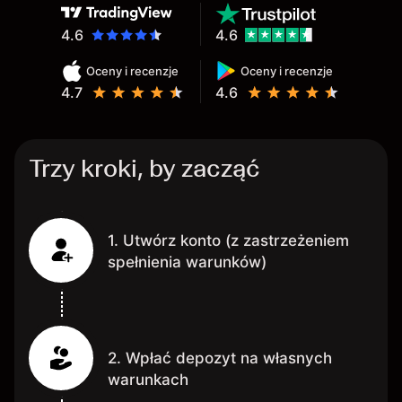
4.6
4.6
Oceny i recenzje
Oceny i recenzje
4.7
4.6
Trzy kroki, by zacząć
1. Utwórz konto (z zastrzeżeniem
spełnienia warunków)
2. Wpłać depozyt na własnych
warunkach