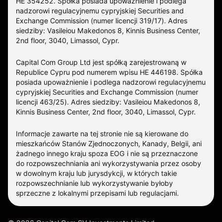
HE 354252. Spółka posiada upoważnienie i podlega
nadzorowi regulacyjnemu cypryjskiej Securities and
Exchange Commission (numer licencji 319/17). Adres
siedziby: Vasileiou Makedonos 8, Kinnis Business Center,
2nd floor, 3040, Limassol, Cypr.
Capital Com Group Ltd jest spółką zarejestrowaną w
Republice Cypru pod numerem wpisu ΗΕ 446198. Spółka
posiada upoważnienie i podlega nadzorowi regulacyjnemu
cypryjskiej Securities and Exchange Commission (numer
licencji 463/25). Adres siedziby: Vasileiou Makedonos 8,
Kinnis Business Center, 2nd floor, 3040, Limassol, Cypr.
Informacje zawarte na tej stronie nie są kierowane do
mieszkańców Stanów Zjednoczonych, Kanady, Belgii, ani
żadnego innego kraju spoza EOG i nie są przeznaczone
do rozpowszechniania ani wykorzystywania przez osoby
w dowolnym kraju lub jurysdykcji, w których takie
rozpowszechnianie lub wykorzystywanie byłoby
sprzeczne z lokalnymi przepisami lub regulacjami.