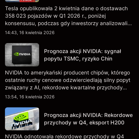
Tesla opublikowała 2 kwietnia dane o dostawach
358 023 pojazdów w Q1 2026 r., poniżej
konsensusu, podczas gdy inwestorzy analizowali
również wzrost zapasów i plany dotyczące
14:43, 16 kwietnia 2026
tańszych modeli EV, w tym nowego SUV-a. Wyniki
osiągnięte w przeszłości nie są wiarygodnym
Prognoza akcji NVIDIA: sygnał
wskaźnikiem przyszłych rezultatów.
popytu TSMC, ryzyko Chin
NVIDIA to amerykański producent chipów, którego
ostatnie ruchy cenowe odzwierciedlają silny popyt
związany z AI, rekordowe kwartalne przychody
oraz utrzymującą się niepewność wokół kontroli
13:54, 16 kwietnia 2026
eksportu do Chin. Poznaj cele NVDA od
zewnętrznych analityków.
Prognoza akcji NVIDIA: Rekordowe
przychody w Q4, eksport H200
NVIDIA odnotowała rekordowe przychody w Q4