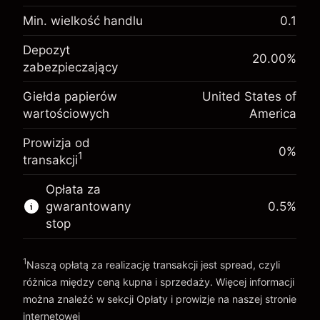
Opłata overnight za
-0.021596
utrzymanie pozycji
Min. wielkość handlu
0.1
%
Opłaty od pełnej wartości
Depozyt zabezpieczający.
(-$1.08)
pozycji
Depozyt
$1,000.00
20.00
%
Twoja inwestycja
zabezpieczający
Rozmiar transakcji z dźwignią ~
$5,000.00
Opłata overnight za
Środki z dźwigni ~
$4,000.00
-0.000626
Giełda papierów
United States of
utrzymanie pozycji
%
wartościowych
America
Opłaty od pełnej wartości
(-$0.03)
pozycji
Idź do platformy
Prowizja od
Rozmiar transakcji z dźwignią ~
$5,000.00
0%
1
transakcji
Środki z dźwigni ~
$4,000.00
Opłata za
gwarantowany
0.5
%
Idź do platformy
stop
1
Naszą opłatą za realizację transakcji jest spread, czyli
różnica między ceną kupna i sprzedaży. Więcej informacji
można znaleźć w sekcji
Opłaty i prowizje
na naszej stronie
internetowej