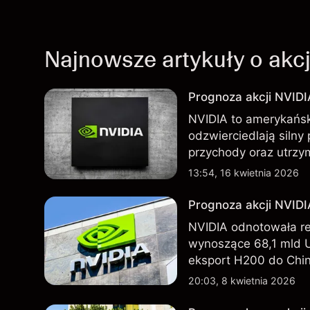
Najnowsze artykuły o akc
Prognoza akcji NVIDI
NVIDIA to amerykańsk
odzwierciedlają silny
przychody oraz utrzy
Chin. Poznaj cele NV
13:54, 16 kwietnia 2026
Prognoza akcji NVID
NVIDIA odnotowała r
wynoszące 68,1 mld 
eksport H200 do Chin
technologicznego nada
20:03, 8 kwietnia 2026