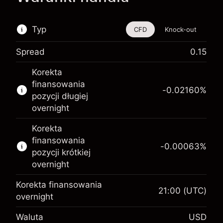
Typ
CFD
Knock-out
Spread
0.15
Ten instrument finansowy jest dostępny do
Korekta
handlu poprzez CFD i opcje knock-out
finansowania
-0.02160
%
Więcej informacji:
pozycji długiej
overnight
Kontrakty CFD
Opcje knock-out
Korekta
finansowania
-0.00063
%
pozycji krótkiej
overnight
Korekta finansowania
21:00
(UTC)
Depozyt zabezpieczający.
overnight
$1,000.00
Twoja inwestycja
Waluta
USD