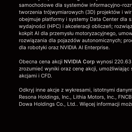
samochodowe dla systemów informacyjno-roz
tworzenia trójwymiarowych (3D) projektów i w
obejmuje platformy i systemy Data Center dla szt
wydajności (HPC) i akceleracji obliczeń; rozwią
kokpit AI dla przemysłu motoryzacyjnego, umo
rozwiązania dla pojazdów autonomicznych; pr
dla robotyki oraz NVIDIA AI Enterprise.
Obecna cena akcji
NVIDIA Corp
wynosi 220.63 
zrozumieć wyniki oraz cenę akcji, umożliwiaj
akcjami i CFD.
Odkryj inne akcje z wykresami, istotnymi danym
Resona Holdings, Inc.
,
Lithia Motors, Inc.
, FNCB
Dowa Holdings Co., Ltd.
. Więcej informacji moż