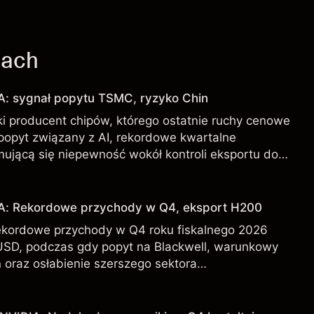
jach
A: sygnał popytu TSMC, ryzyko Chin
i producent chipów, którego ostatnie ruchy cenowe
 popyt związany z AI, rekordowe kwartalne
mującą się niepewność wokół kontroli eksportu do
DA od zewnętrznych analityków.
IA: Rekordowe przychody w Q4, eksport H200
ekordowe przychody w Q4 roku fiskalnego 2026
USD, podczas gdy popyt na Blackwell, warunkowy
 oraz osłabienie szerszego sektora
l kształtują perspektywy akcji.