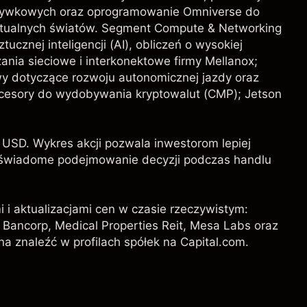
rywkowych oraz oprogramowanie Omniverse do
irtualnych światów. Segment Compute & Networking
ucznej inteligencji (AI), obliczeń o wysokiej
zania sieciowe i interkonektowe firmy Mellanox;
wy dotyczące rozwoju autonomicznej jazdy oraz
ocesory do wydobywania kryptowalut (CMP); Jetson
USD. Wykres akcji pozwala inwestorom lepiej
ąc świadome podejmowanie decyzji podczas handlu
i i aktualizacjami cen w czasie rzeczywistym:
 Bancorp,
Medical Properties Reit
,
Mesa Labs
oraz
na znaleźć w profilach spółek na Capital.com.