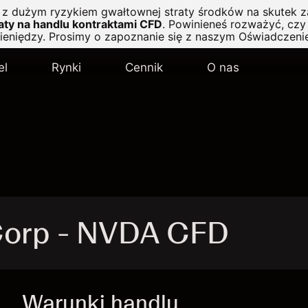
ę z dużym ryzykiem gwałtownej straty środków na skutek z
ty na handlu kontraktami CFD
.
Powinieneś rozważyć, czy 
pieniędzy. Prosimy o zapoznanie się z naszym
Oświadczeni
el
Rynki
Cennik
O nas
Corp - NVDA CFD
Warunki handlu