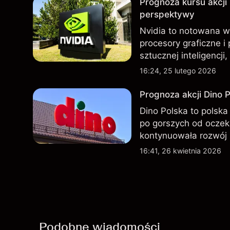
Prognoza kursu akcji
perspektywy
Nvidia to notowana w
procesory graficzne i
sztucznej inteligenc
indeksów giełdowych
16:24, 25 lutego 2026
źródeł oraz analizę t
Prognoza akcji Dino P
Dino Polska to polska 
po gorszych od oczek
kontynuowała rozwój 
przeszłości nie są w
16:41, 26 kwietnia 2026
Podobne wiadomości