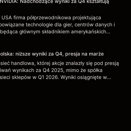
 NVIDIA: Nadchodzące wyniki za Q4 kształtują
 USA firma półprzewodnikowa projektująca
 powiązane technologie dla gier, centrów danych i
ji, będąca głównym składnikiem amerykańskich
. Poznaj prognozy cenowe NVDA od zewnętrznych
echniczną.
olska: niższe wyniki za Q4, presja na marże
sieć handlowa, której akcje znalazły się pod presją
iwań wynikach za Q4 2025, mimo że spółka
sieci sklepów w Q1 2026. Wyniki osiągnięte w
iarygodnym wskaźnikiem przyszłych rezultatów.