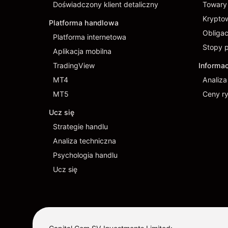
Doświadczony klient detaliczny
Towary
Krypto
Platforma handlowa
Obligac
Platforma internetowa
Stopy 
Aplikacja mobilna
TradingView
Informa
MT4
Analiz
MT5
Ceny r
Ucz się
Strategie handlu
Analiza techniczna
Psychologia handlu
Ucz się