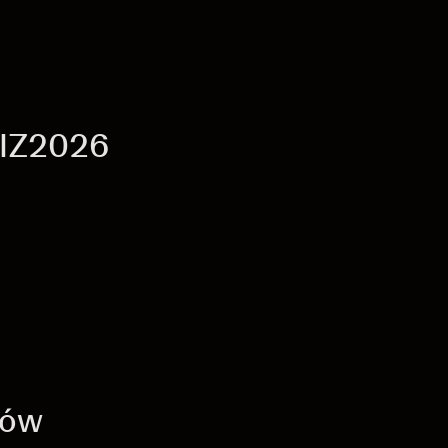
FEIZ2026
ków