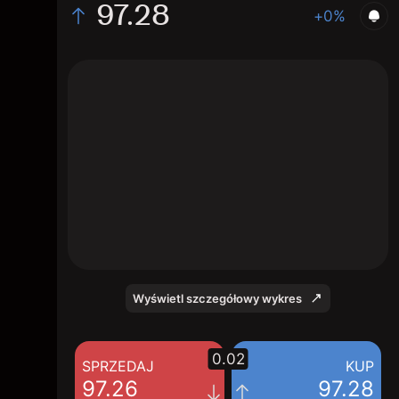
97.28
+0%
The chart shows the FEIZ2026 interest rate
price data over the last 1 day, with a current
price of 97.28, a high of 97.29, and a low of
97.25.
Wyświetl szczegółowy wykres
0.02
SPRZEDAJ
KUP
97.26
97.28