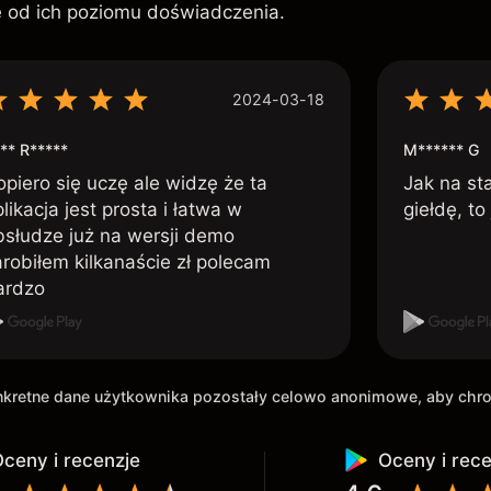
ie od ich poziomu doświadczenia.
2024-03-18
** R*****
M****** G
opiero się uczę ale widzę że ta
Jak na st
likacja jest prosta i łatwa w
giełdę, to
bsłudze już na wersji demo
arobiłem kilkanaście zł polecam
ardzo
onkretne dane użytkownika pozostały celowo anonimowe, aby ch
ceny i recenzje
Oceny i rec