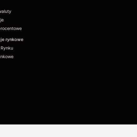
waluty
je
procentowe
cje rynkowe
a Rynku
ynkowe