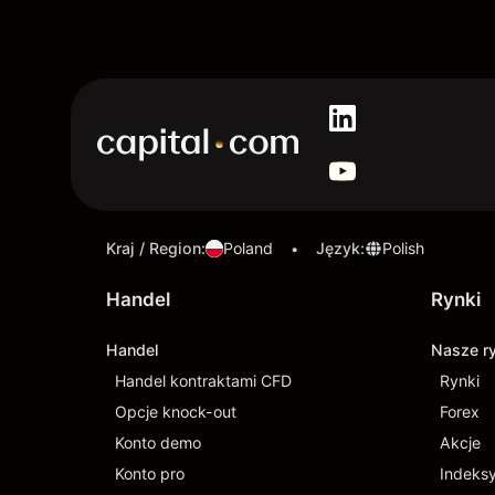
Kraj / Region
:
Poland
Język
:
Polish
•
Handel
Rynki
Handel
Nasze r
Handel kontraktami CFD
Rynki
Opcje knock-out
Forex
Konto demo
Akcje
Konto pro
Indeks