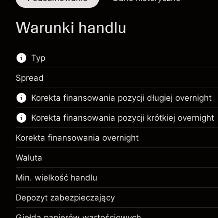
Warunki handlu
Typ
Spread
Ten rynek finansowy jest dostępny do handlu
Korekta finansowania pozycji długiej overnight
CFD.
Korekta finansowania pozycji krótkiej overnight
Więcej informacji:
Kontrakty CFD
Korekta finansowania overnight
Waluta
Min. wielkość handlu
Depozyt zabezpieczający.
€1,000.00
Twoja inwestycja
Depozyt zabezpieczający
Depozyt zabezpieczający.
€1,000.00
Opłata overnight za
Twoja inwestycja
-0.01096
Giełda papierów wartościowych