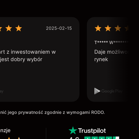
2025-02-15
T***** W***********
art z inwestowaniem w
Daje możliwość po
 jest dobry wybór
rynek
ronić jego prywatność zgodnie z wymogami RODO.
enzje