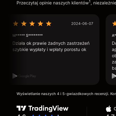
1
Przeczytaj opinie naszych klientów
, niezależn
2024-06-07
M***** S********
A*
Działa ok prawie żadnych zastrzeżeń
D
szybkie wypłaty i wpłaty porostu ok
ap
o
z
b
Wyświetlanie naszych 4 i 5-gwiazdkowych recenzji. K
O