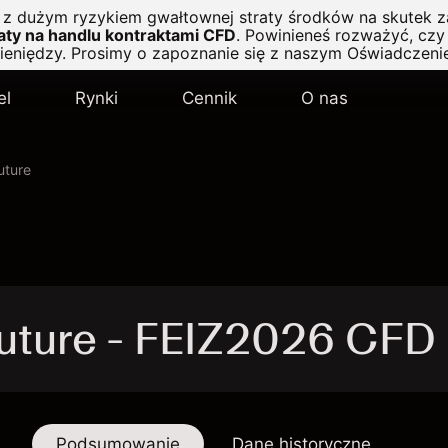
ę z dużym ryzykiem gwałtownej straty środków na skutek z
ty na handlu kontraktami CFD
.
Powinieneś rozważyć, czy 
pieniędzy. Prosimy o zapoznanie się z naszym
Oświadczeni
el
Rynki
Cennik
O nas
uture
Future - FEIZ2026 CFD
Podsumowanie
Dane historyczne