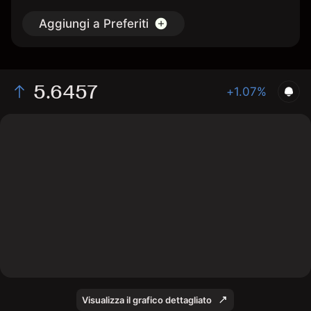
Aggiungi a Preferiti
5.6457
+1.07%
The chart shows the YALau stock price data over the
last 1 day, with a current price of 5.6457, a high of
5.6942, and a low of 5.5844.
Visualizza il grafico dettagliato