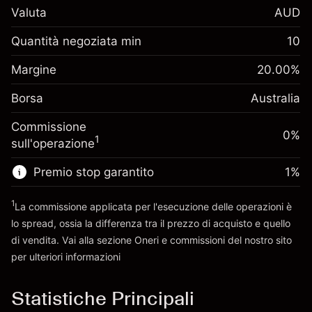
A$1,000.00
Valuta
AUD
investimento
Adeguamento
Quantità negoziata min
10
-0.022801
finanziamento overnight
Margine. Il tuo
%
A$1,000.00
Oneri per l'intero valore della
Margine
20.00
%
investimento
(-A$1.14)
posizione
Borsa
Adeguamento
Australia
Dimensione dell'operazione a leva
0.000884
finanziamento overnight
~
A$5,000.00
%
Commissione
Oneri per l'intero valore della
0%
Denaro da leva ~
A$4,000.00
(A$0.04)
1
sull'operazione
posizione
Dimensione dell'operazione a leva
Premio stop garantito
1
%
Vai alla piattaforma
~
A$5,000.00
Denaro da leva ~
A$4,000.00
1
La commissione applicata per l'esecuzione delle operazioni è
lo spread, ossia la differenza tra il prezzo di acquisto e quello
di vendita. Vai alla sezione
Oneri e commissioni
del nostro sito
Vai alla piattaforma
per ulteriori informazioni
oneri e commissioni
Statistiche Principali