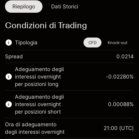
Riepilogo
Dati Storici
Condizioni di Trading
Tipologia
CFD
Knock-out
Spread
0.0214
Questo strumento finanziario è disponibile
Adeguamento degli
per il trading di CFD e knock-out.
interessi overnight
-0.02280
%
Scopri di più su:
per posizioni long
CFD
Adeguamento degli
Knock-out
interessi overnight
0.00088
%
per posizioni short
Ora di adeguamento
21:00
(UTC)
degli interessi overnight
Margine. Il tuo