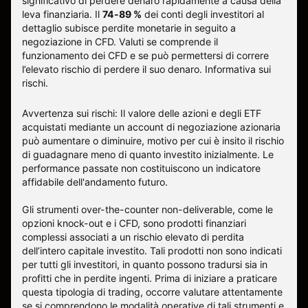
significativo di perdere denaro rapidamente a causa della
leva finanziaria. Il
74-89 %
dei conti degli investitori al
dettaglio subisce perdite monetarie in seguito a
negoziazione in CFD. Valuti se comprende il
funzionamento dei CFD e se può permettersi di correre
l’elevato rischio di perdere il suo denaro.
Informativa sui
rischi
.
Avvertenza sui rischi: Il valore delle azioni e degli ETF
acquistati mediante un account di negoziazione azionaria
può aumentare o diminuire, motivo per cui è insito il rischio
di guadagnare meno di quanto investito inizialmente. Le
performance passate non costituiscono un indicatore
affidabile dell'andamento futuro.
Gli strumenti over-the-counter non-deliverable, come le
opzioni knock-out e i CFD, sono prodotti finanziari
complessi associati a un rischio elevato di perdita
dell’intero capitale investito. Tali prodotti non sono indicati
per tutti gli investitori, in quanto possono tradursi sia in
profitti che in perdite ingenti. Prima di iniziare a praticare
questa tipologia di trading, occorre valutare attentamente
se si comprendono le modalità operative di tali strumenti e