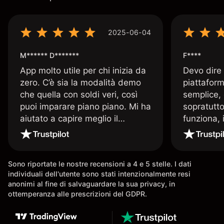
2025-06-04
M****** D*******
F****
App molto utile per chi inizia da
Devo dire
zero. C’è sia la modalità demo
piattaform
che quella con soldi veri, così
semplice, 
puoi imparare piano piano. Mi ha
sopratutto
aiutato a capire meglio il
funziona, 
trading. La consiglio a chi parte
Davide e' 
senza esperienza.
spiega qu
conoscenz
Sono riportate le nostre recensioni a 4 e 5 stelle. I dati
consigliat
individuali dell'utente sono stati intenzionalmente resi
anonimi al fine di salvaguardare la sua privacy, in
ottemperanza alle prescrizioni del GDPR.