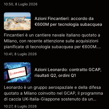
piano. Esplora i target price ISP di terze parti e
10:50, 8 Luglio 2026
l'analisi tecnica. Le performance passate non sono
un indicatore affidabile dei risultati futuri.
Azioni Fincantieri: accordo da
€600M per tecnologia subacquea
Fincantieri è un cantiere navale italiano quotato a
Milano, con recente attenzione sulle acquisizioni
pianificate di tecnologia subacquea per €600M.
Scopri i target di prezzo FCT di terze parti e l'analisi
10:41, 8 Luglio 2026
tecnica. Le performance passate non sono un
indicatore affidabile dei risultati futuri.
Azioni Leonardo: contratto GCAP,
risultati Q2, ordini Q1
Leonardo è un gruppo aerospaziale e della difesa
quotato a Milano coinvolto nel GCAP, il programma
di caccia UK-Italia-Giappone sostenuto da un
contratto da 4,6 miliardi di sterline. I risultati
10:27, 8 Luglio 2026