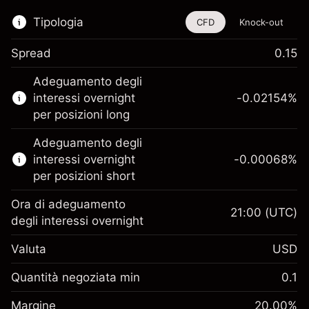
Tipologia
CFD
Knock-out
Spread
0.15
Questo strumento finanziario è disponibile
Adeguamento degli
per il trading di CFD e knock-out.
interessi overnight
-0.02154
%
Scopri di più su:
per posizioni long
CFD
Adeguamento degli
Knock-out
interessi overnight
-0.00068
%
per posizioni short
Ora di adeguamento
21:00
(UTC)
degli interessi overnight
Margine. Il tuo
$1,000.00
Valuta
USD
investimento
Adeguamento
Quantità negoziata min
0.1
-0.02154
finanziamento overnight
Margine. Il tuo
%
$1,000.00
Oneri per l'intero valore della
Margine
20.00
%