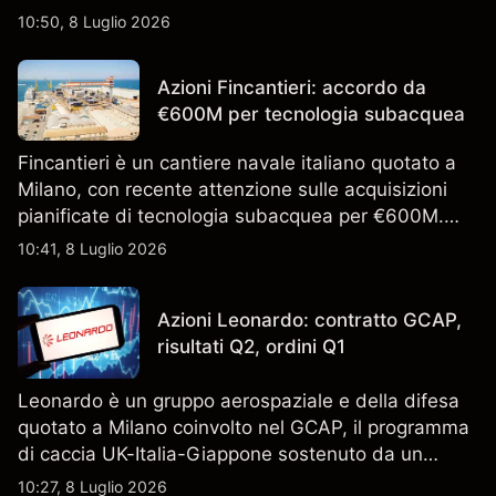
piano. Esplora i target price ISP di terze parti e
10:50, 8 Luglio 2026
l'analisi tecnica. Le performance passate non sono
un indicatore affidabile dei risultati futuri.
Azioni Fincantieri: accordo da
€600M per tecnologia subacquea
Fincantieri è un cantiere navale italiano quotato a
Milano, con recente attenzione sulle acquisizioni
pianificate di tecnologia subacquea per €600M.
Scopri i target di prezzo FCT di terze parti e l'analisi
10:41, 8 Luglio 2026
tecnica. Le performance passate non sono un
indicatore affidabile dei risultati futuri.
Azioni Leonardo: contratto GCAP,
risultati Q2, ordini Q1
Leonardo è un gruppo aerospaziale e della difesa
quotato a Milano coinvolto nel GCAP, il programma
di caccia UK-Italia-Giappone sostenuto da un
contratto da 4,6 miliardi di sterline. I risultati
10:27, 8 Luglio 2026