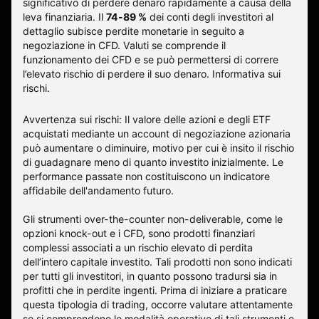
significativo di perdere denaro rapidamente a causa della
leva finanziaria. Il
74-89 %
dei conti degli investitori al
dettaglio subisce perdite monetarie in seguito a
negoziazione in CFD. Valuti se comprende il
funzionamento dei CFD e se può permettersi di correre
l’elevato rischio di perdere il suo denaro.
Informativa sui
rischi
.
Avvertenza sui rischi: Il valore delle azioni e degli ETF
acquistati mediante un account di negoziazione azionaria
può aumentare o diminuire, motivo per cui è insito il rischio
di guadagnare meno di quanto investito inizialmente. Le
performance passate non costituiscono un indicatore
affidabile dell'andamento futuro.
Gli strumenti over-the-counter non-deliverable, come le
opzioni knock-out e i CFD, sono prodotti finanziari
complessi associati a un rischio elevato di perdita
dell’intero capitale investito. Tali prodotti non sono indicati
per tutti gli investitori, in quanto possono tradursi sia in
profitti che in perdite ingenti. Prima di iniziare a praticare
questa tipologia di trading, occorre valutare attentamente
se si comprendono le modalità operative di tali strumenti e