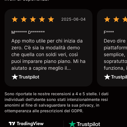
2025-06-04
M****** D*******
F****
App molto utile per chi inizia da
Devo dire
zero. C’è sia la modalità demo
piattaform
che quella con soldi veri, così
semplice, 
puoi imparare piano piano. Mi ha
sopratutto
aiutato a capire meglio il
funziona, 
trading. La consiglio a chi parte
Davide e' 
senza esperienza.
spiega qu
conoscenz
Sono riportate le nostre recensioni a 4 e 5 stelle. I dati
consigliat
individuali dell'utente sono stati intenzionalmente resi
anonimi al fine di salvaguardare la sua privacy, in
ottemperanza alle prescrizioni del GDPR.