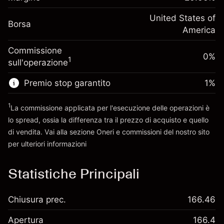
investimento
(-$1.08)
posizione
Adeguamento
United States of
Dimensione dell'operazione a leva
-0.000682
Borsa
finanziamento overnight
America
~
$5,000.00
%
Oneri per l'intero valore della
Denaro da leva ~
$4,000.00
(-$0.03)
Commissione
posizione
0%
1
sull'operazione
Dimensione dell'operazione a leva
Vai alla piattaforma
~
$5,000.00
Premio stop garantito
1
%
Denaro da leva ~
$4,000.00
1
La commissione applicata per l'esecuzione delle operazioni è
lo spread, ossia la differenza tra il prezzo di acquisto e quello
Vai alla piattaforma
di vendita. Vai alla sezione
Oneri e commissioni
del nostro sito
per ulteriori informazioni
oneri e commissioni
Statistiche Principali
Chiusura prec.
166.46
Apertura
166.4