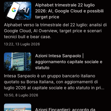
Alphabet trimestrale 22 luglio
2026: AI, Google Cloud e possibili
target price
Alphabet verso la trimestrale del 22 luglio: analisi di
Google Cloud, AI Overview, target price e scenari
tecnici bull e bear case.
13:22, 13 Luglio 2026
Azioni Intesa Sanpaolo |
aggiornamento capitale sociale e
statuto
Intesa Sanpaolo è un gruppo bancario italiano
quotato su Borsa Italiana, con aggiornamenti di
luglio 2026 al capitale sociale e allo statuto in primo
piano. Esplora i target price ISP di terze parti e
10:50, 8 Luglio 2026
l'analisi tecnica. Le performance passate non sono
un indicatore affidabile dei risultati futuri.
Azioni Fincantieri: accordo da