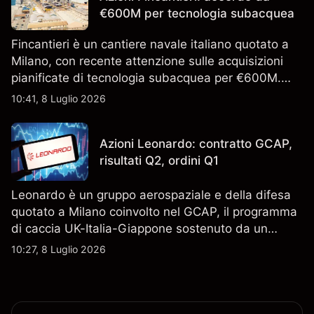
€600M per tecnologia subacquea
Fincantieri è un cantiere navale italiano quotato a
Milano, con recente attenzione sulle acquisizioni
pianificate di tecnologia subacquea per €600M.
Scopri i target di prezzo FCT di terze parti e l'analisi
10:41, 8 Luglio 2026
tecnica. Le performance passate non sono un
indicatore affidabile dei risultati futuri.
Azioni Leonardo: contratto GCAP,
risultati Q2, ordini Q1
Leonardo è un gruppo aerospaziale e della difesa
quotato a Milano coinvolto nel GCAP, il programma
di caccia UK-Italia-Giappone sostenuto da un
contratto da 4,6 miliardi di sterline. I risultati
10:27, 8 Luglio 2026
passati non sono un indicatore affidabile dei
risultati futuri.