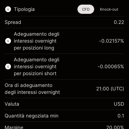
Tipologia
CFD
Knock-out
Spread
0.22
Questo strumento finanziario è disponibile
Adeguamento degli
per il trading di CFD e knock-out.
interessi overnight
-0.02157
%
Scopri di più su:
per posizioni long
CFD
Adeguamento degli
Knock-out
interessi overnight
-0.00065
%
per posizioni short
Ora di adeguamento
21:00
(UTC)
degli interessi overnight
Margine. Il tuo
$1,000.00
Valuta
USD
investimento
Adeguamento
Quantità negoziata min
0.1
-0.021568
finanziamento overnight
Margine. Il tuo
%
$1,000.00
Oneri per l'intero valore della
Margine
20.00
%