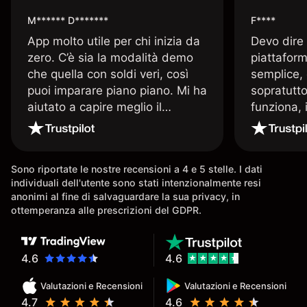
M****** D*******
F****
App molto utile per chi inizia da
Devo dire
zero. C’è sia la modalità demo
piattaform
che quella con soldi veri, così
semplice, 
puoi imparare piano piano. Mi ha
sopratutto
aiutato a capire meglio il
funziona, 
trading. La consiglio a chi parte
Davide e' 
senza esperienza.
spiega qu
conoscenz
Sono riportate le nostre recensioni a 4 e 5 stelle. I dati
consigliat
individuali dell'utente sono stati intenzionalmente resi
anonimi al fine di salvaguardare la sua privacy, in
ottemperanza alle prescrizioni del GDPR.
4.6
4.6
Valutazioni e Recensioni
Valutazioni e Recensioni
4.7
4.6