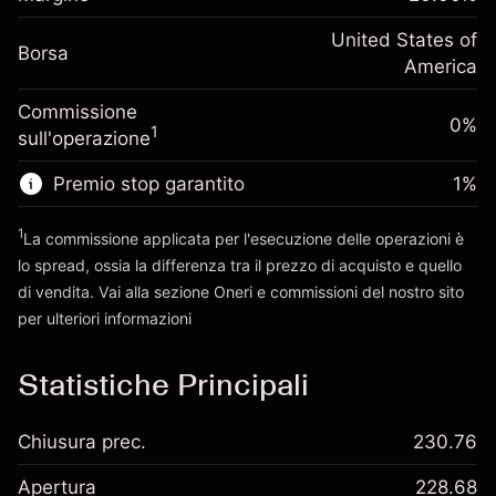
investimento
(-$1.08)
posizione
Adeguamento
United States of
Dimensione dell'operazione a leva
-0.000654
Borsa
finanziamento overnight
America
~
$5,000.00
%
Oneri per l'intero valore della
Denaro da leva ~
$4,000.00
(-$0.03)
Commissione
posizione
0%
1
sull'operazione
Dimensione dell'operazione a leva
Vai alla piattaforma
~
$5,000.00
Premio stop garantito
1
%
Denaro da leva ~
$4,000.00
1
La commissione applicata per l'esecuzione delle operazioni è
lo spread, ossia la differenza tra il prezzo di acquisto e quello
Vai alla piattaforma
di vendita. Vai alla sezione
Oneri e commissioni
del nostro sito
per ulteriori informazioni
oneri e commissioni
Statistiche Principali
Chiusura prec.
230.76
Apertura
228.68