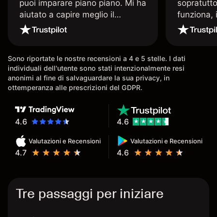
puoi imparare piano piano. Mi ha
sopratutto
aiutato a capire meglio il
funziona, 
trading. La consiglio a chi parte
Davide e' 
senza esperienza.
spiega qu
conoscenz
Sono riportate le nostre recensioni a 4 e 5 stelle. I dati
consigliat
individuali dell'utente sono stati intenzionalmente resi
anonimi al fine di salvaguardare la sua privacy, in
ottemperanza alle prescrizioni del GDPR.
4.6
4.6
Valutazioni e Recensioni
Valutazioni e Recensioni
4.7
4.6
Tre passaggi per iniziare