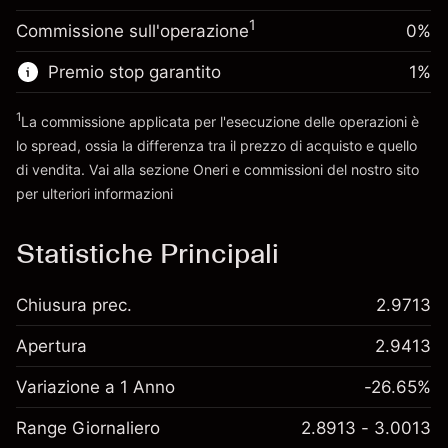
posizione
Denaro da leva ~
$4,000.00
1
Commissione sull'operazione
0%
Dimensione dell'operazione a leva
~
$5,000.00
Premio stop garantito
1
%
Vai alla piattaforma
Denaro da leva ~
$4,000.00
1
La commissione applicata per l'esecuzione delle operazioni è
lo spread, ossia la differenza tra il prezzo di acquisto e quello
Vai alla piattaforma
di vendita. Vai alla sezione
Oneri e commissioni
del nostro sito
per ulteriori informazioni
oneri e commissioni
Statistiche Principali
Chiusura prec.
2.9713
Apertura
2.9413
Variazione a 1 Anno
-26.65%
Range Giornaliero
2.8913 - 3.0013