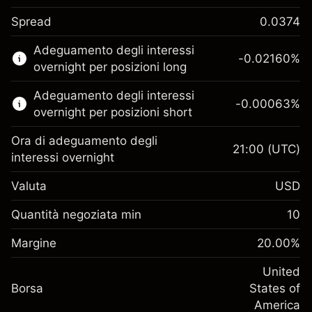
Spread
0.0374
Questo mercato finanziario è disponibile per il
Adeguamento degli interessi
trading di CFD.
-0.02160
%
overnight per posizioni long
Scopri di più su:
Adeguamento degli interessi
-0.00063
%
CFD
overnight per posizioni short
Ora di adeguamento degli
21:00
(UTC)
interessi overnight
Valuta
USD
Margine. Il tuo
$1,000.00
investimento
Quantità negoziata min
10
Adeguamento
Margine. Il tuo
-0.021596
$1,000.00
Margine
finanziamento overnight
20.00
%
investimento
%
Oneri per l'intero valore della
(-$1.08)
Adeguamento
United
posizione
-0.000626
Borsa
finanziamento overnight
States of
Dimensione dell'operazione a leva
%
Oneri per l'intero valore della
America
~
$5,000.00
(-$0.03)