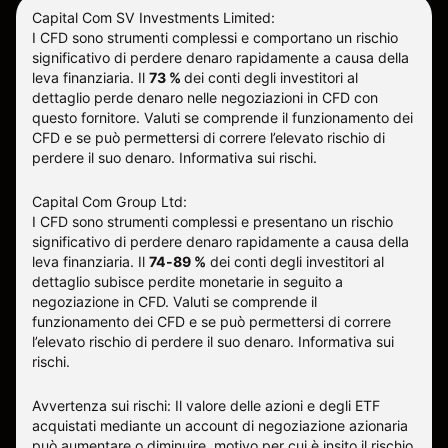
Capital Com SV Investments Limited:
I CFD sono strumenti complessi e comportano un rischio
significativo di perdere denaro rapidamente a causa della
leva finanziaria.
Il
73 %
dei conti degli investitori al
dettaglio perde denaro nelle negoziazioni in CFD con
questo fornitore
.
Valuti se comprende il funzionamento dei
CFD e se può permettersi di correre l’elevato rischio di
perdere il suo denaro.
Informativa sui rischi
.
Capital Com Group Ltd:
I CFD sono strumenti complessi e presentano un rischio
significativo di perdere denaro rapidamente a causa della
leva finanziaria. Il
74-89 %
dei conti degli investitori al
dettaglio subisce perdite monetarie in seguito a
negoziazione in CFD. Valuti se comprende il
funzionamento dei CFD e se può permettersi di correre
l’elevato rischio di perdere il suo denaro.
Informativa sui
rischi
.
Avvertenza sui rischi: Il valore delle azioni e degli ETF
acquistati mediante un account di negoziazione azionaria
può aumentare o diminuire, motivo per cui è insito il rischio