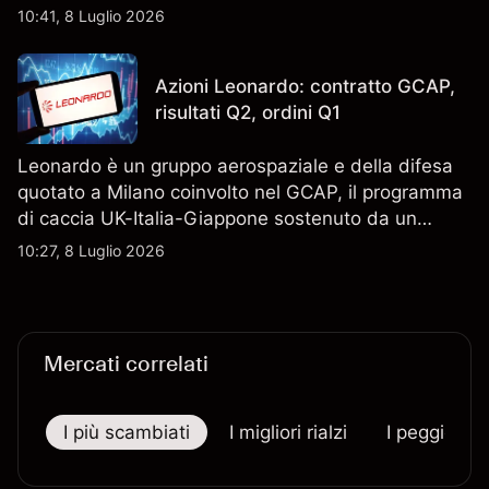
Scopri i target di prezzo FCT di terze parti e l'analisi
10:41, 8 Luglio 2026
tecnica. Le performance passate non sono un
indicatore affidabile dei risultati futuri.
Azioni Leonardo: contratto GCAP,
risultati Q2, ordini Q1
Leonardo è un gruppo aerospaziale e della difesa
quotato a Milano coinvolto nel GCAP, il programma
di caccia UK-Italia-Giappone sostenuto da un
contratto da 4,6 miliardi di sterline. I risultati
10:27, 8 Luglio 2026
passati non sono un indicatore affidabile dei
risultati futuri.
Mercati correlati
I più scambiati
I migliori rialzi
I peggiori r