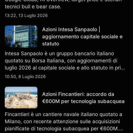
tecnici bull e bear case.
13:22, 13 Luglio 2026
Azioni Intesa Sanpaolo |
aggiornamento capitale sociale e
statuto
Intesa Sanpaolo è un gruppo bancario italiano
quotato su Borsa Italiana, con aggiornamenti di
luglio 2026 al capitale sociale e allo statuto in primo
piano. Esplora i target price ISP di terze parti e
10:50, 8 Luglio 2026
l'analisi tecnica. Le performance passate non sono
un indicatore affidabile dei risultati futuri.
Azioni Fincantieri: accordo da
€600M per tecnologia subacquea
Fincantieri è un cantiere navale italiano quotato a
Milano, con recente attenzione sulle acquisizioni
pianificate di tecnologia subacquea per €600M.