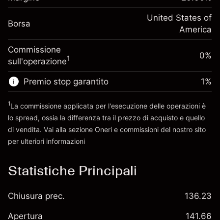
investimento
(-$1.08)
posizione
Adeguamento
United States of
Dimensione dell'operazione a leva
-0.000654
Borsa
finanziamento overnight
America
~
$5,000.00
%
Oneri per l'intero valore della
Denaro da leva ~
$4,000.00
(-$0.03)
Commissione
posizione
0%
1
sull'operazione
Dimensione dell'operazione a leva
Vai alla piattaforma
~
$5,000.00
Premio stop garantito
1
%
Denaro da leva ~
$4,000.00
1
La commissione applicata per l'esecuzione delle operazioni è
lo spread, ossia la differenza tra il prezzo di acquisto e quello
Vai alla piattaforma
di vendita. Vai alla sezione
Oneri e commissioni
del nostro sito
per ulteriori informazioni
oneri e commissioni
Statistiche Principali
Chiusura prec.
136.23
Apertura
141.66