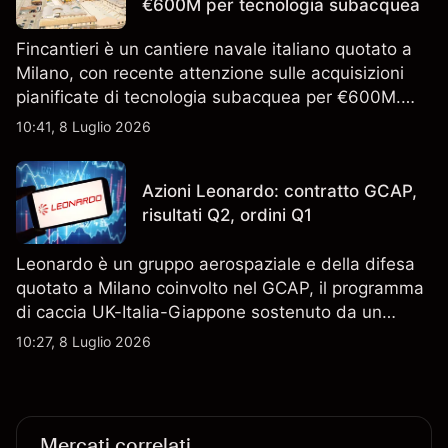
€600M per tecnologia subacquea
Fincantieri è un cantiere navale italiano quotato a
Milano, con recente attenzione sulle acquisizioni
pianificate di tecnologia subacquea per €600M.
Scopri i target di prezzo FCT di terze parti e l'analisi
10:41, 8 Luglio 2026
tecnica. Le performance passate non sono un
indicatore affidabile dei risultati futuri.
Azioni Leonardo: contratto GCAP,
risultati Q2, ordini Q1
Leonardo è un gruppo aerospaziale e della difesa
quotato a Milano coinvolto nel GCAP, il programma
di caccia UK-Italia-Giappone sostenuto da un
contratto da 4,6 miliardi di sterline. I risultati
10:27, 8 Luglio 2026
passati non sono un indicatore affidabile dei
risultati futuri.
Mercati correlati