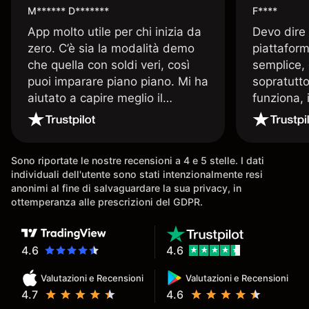
M****** D*******
F****
App molto utile per chi inizia da
Devo dire
zero. C’è sia la modalità demo
piattaform
che quella con soldi veri, così
semplice, 
puoi imparare piano piano. Mi ha
sopratutto
aiutato a capire meglio il
funziona, 
trading. La consiglio a chi parte
Davide e' 
senza esperienza.
spiega qu
conoscenz
Sono riportate le nostre recensioni a 4 e 5 stelle. I dati
consigliat
individuali dell'utente sono stati intenzionalmente resi
anonimi al fine di salvaguardare la sua privacy, in
ottemperanza alle prescrizioni del GDPR.
4.6
4.6
Valutazioni e Recensioni
Valutazioni e Recensioni
4.7
4.6