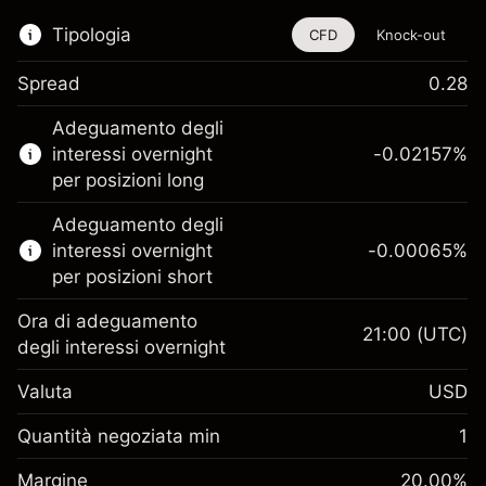
Tipologia
CFD
Knock-out
Spread
0.28
Questo strumento finanziario è disponibile
Adeguamento degli
per il trading di CFD e knock-out.
interessi overnight
-0.02157
%
Scopri di più su:
per posizioni long
CFD
Adeguamento degli
Knock-out
interessi overnight
-0.00065
%
per posizioni short
Ora di adeguamento
21:00
(UTC)
degli interessi overnight
Margine. Il tuo
$1,000.00
Valuta
USD
investimento
Adeguamento
Quantità negoziata min
1
-0.021568
finanziamento overnight
Margine. Il tuo
%
$1,000.00
Oneri per l'intero valore della
Margine
20.00
%