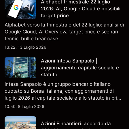
Alphabet trimestrale 22 luglio
2026: AI, Google Cloud e possibili
target price
Alphabet verso la trimestrale del 22 luglio: analisi di
Google Cloud, AI Overview, target price e scenari
tecnici bull e bear case.
13:22, 13 Luglio 2026
Azioni Intesa Sanpaolo |
aggiornamento capitale sociale e
statuto
Intesa Sanpaolo è un gruppo bancario italiano
quotato su Borsa Italiana, con aggiornamenti di
luglio 2026 al capitale sociale e allo statuto in primo
piano. Esplora i target price ISP di terze parti e
10:50, 8 Luglio 2026
l'analisi tecnica. Le performance passate non sono
un indicatore affidabile dei risultati futuri.
Azioni Fincantieri: accordo da