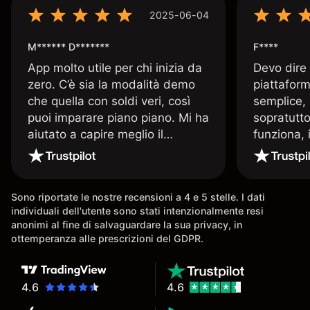
2025-06-04
M****** D*******
F****
App molto utile per chi inizia da
Devo dire
zero. C’è sia la modalità demo
piattaform
che quella con soldi veri, così
semplice, 
puoi imparare piano piano. Mi ha
sopratutto
aiutato a capire meglio il
funziona, 
trading. La consiglio a chi parte
Davide e' 
senza esperienza.
spiega qu
conoscenz
Sono riportate le nostre recensioni a 4 e 5 stelle. I dati
consigliat
individuali dell'utente sono stati intenzionalmente resi
anonimi al fine di salvaguardare la sua privacy, in
ottemperanza alle prescrizioni del GDPR.
4.6
4.6