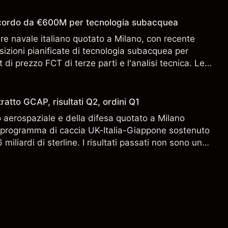
accordo da €600M per tecnologia subacquea
ere navale italiano quotato a Milano, con recente
sizioni pianificate di tecnologia subacquea per
 di prezzo FCT di terze parti e l'analisi tecnica. Le
n sono un indicatore affidabile dei risultati futuri.
ratto GCAP, risultati Q2, ordini Q1
aerospaziale e della difesa quotato a Milano
l programma di caccia UK-Italia-Giappone sostenuto
miliardi di sterline. I risultati passati non sono un
i risultati futuri.