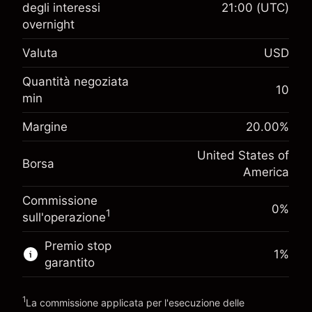
Margine. Il tuo
degli interessi
21:00
(UTC)
$1,000.00
investimento
overnight
Adeguamento
Valuta
-0.021568
USD
finanziamento overnight
%
Oneri per l'intero valore della
Quantità negoziata
Margine. Il tuo
(-$1.08)
10
posizione
$1,000.00
min
investimento
Dimensione dell'operazione a leva ~
$5,000.00
Adeguamento
Margine
20.00
%
Denaro da leva ~
$4,000.00
-0.000654
finanziamento overnight
%
United States of
Oneri per l'intero valore della
Borsa
(-$0.03)
posizione
America
Vai alla piattaforma
Dimensione dell'operazione a leva ~
$5,000.00
Commissione
Denaro da leva ~
$4,000.00
0%
1
sull'operazione
Premio stop
Vai alla piattaforma
1
%
garantito
1
La commissione applicata per l'esecuzione delle