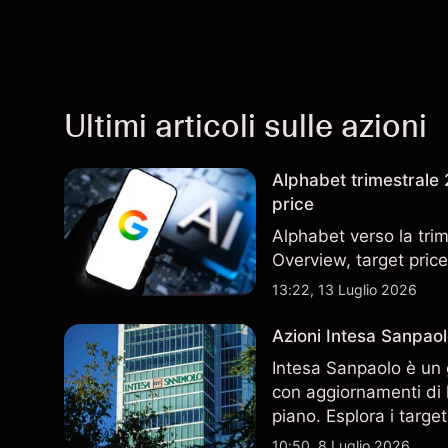
Ultimi articoli sulle azioni
Alphabet trimestrale 2
price
Alphabet verso la trim
Overview, target price
13:22, 13 Luglio 2026
Azioni Intesa Sanpaol
Intesa Sanpaolo è un 
con aggiornamenti di l
piano. Esplora i target
performance passate no
10:50, 8 Luglio 2026