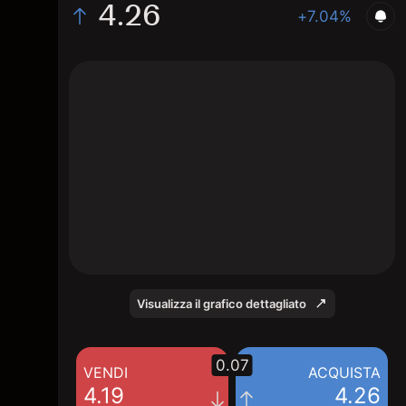
4.26
+7.04%
The chart shows the SFIX stock price data
over the last 1 day, with a current price of
4.26, a high of 4.21, and a low of 3.9.
Visualizza il grafico dettagliato
0.07
VENDI
ACQUISTA
4.19
4.26