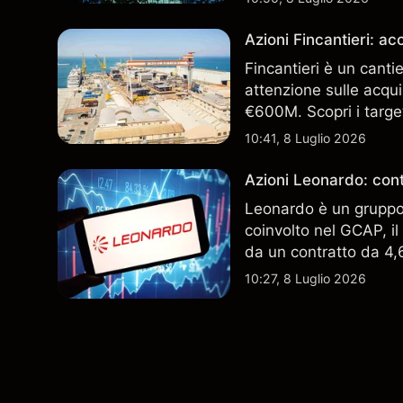
Azioni Fincantieri: 
Fincantieri è un canti
attenzione sulle acqui
€600M. Scopri i target
performance passate no
10:41, 8 Luglio 2026
Azioni Leonardo: cont
Leonardo è un gruppo 
coinvolto nel GCAP, i
da un contratto da 4,6 
indicatore affidabile de
10:27, 8 Luglio 2026