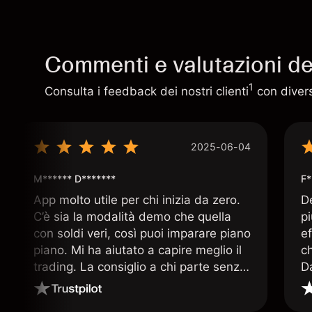
Commenti e valutazioni deg
1
Consulta i feedback dei nostri clienti
con diversi
2025-06-04
M****** D*******
F*
App molto utile per chi inizia da zero.
D
C’è sia la modalità demo che quella
p
con soldi veri, così puoi imparare piano
ef
piano. Mi ha aiutato a capire meglio il
c
trading. La consiglio a chi parte senza
D
esperienza.
q
ar