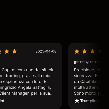
2025-04-08
B***** A*******
Capital.com uno dei siti più
Precisione, chiar
 nel trading, grazie alla mia
sicurezza. Ecco q
e esperienza con loro. E
da Capital.com. 
ringrazio Angela Battaglia,
molta attenzione a
lient Manager, per la sua
Sono molto soddis
a altamente professionale e
che offre Capital
a. E nulla è più prezioso nel