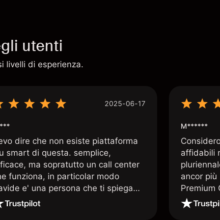
li utenti
 livelli di esperienza.
2025-06-17
***
M******
evo dire che non esiste piattaforma
Considero 
iu smart di questa. semplice,
affidabili
ficace, ma sopratutto un call center
pluriennal
he funziona, in particolar modo
ancor più 
avide e' una persona che ti spiega
Premium C
uando le tue conoscenze non
assistenz
rivano. super consigliata
qualificat