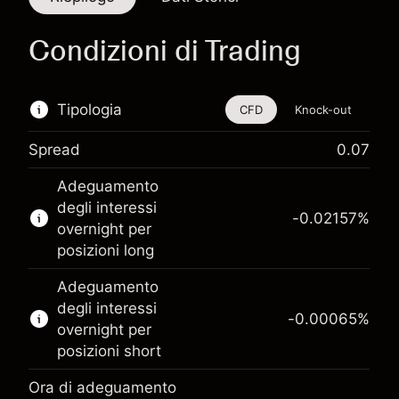
Condizioni di Trading
Tipologia
CFD
Knock-out
Spread
0.07
Questo strumento finanziario è disponibile per
Adeguamento
il trading di CFD e knock-out.
degli interessi
-0.02157
%
Scopri di più su:
overnight per
posizioni long
CFD
Knock-out
Adeguamento
degli interessi
-0.00065
%
overnight per
posizioni short
Ora di adeguamento