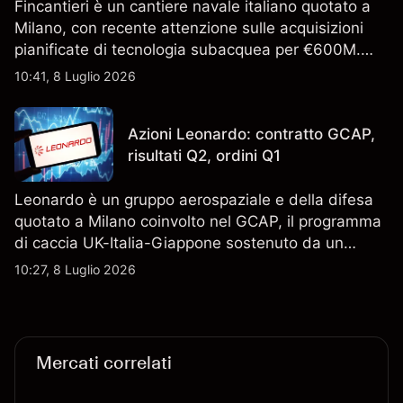
Fincantieri è un cantiere navale italiano quotato a
Milano, con recente attenzione sulle acquisizioni
pianificate di tecnologia subacquea per €600M.
Scopri i target di prezzo FCT di terze parti e l'analisi
10:41, 8 Luglio 2026
tecnica. Le performance passate non sono un
indicatore affidabile dei risultati futuri.
Azioni Leonardo: contratto GCAP,
risultati Q2, ordini Q1
Leonardo è un gruppo aerospaziale e della difesa
quotato a Milano coinvolto nel GCAP, il programma
di caccia UK-Italia-Giappone sostenuto da un
contratto da 4,6 miliardi di sterline. I risultati
10:27, 8 Luglio 2026
passati non sono un indicatore affidabile dei
risultati futuri.
Mercati correlati