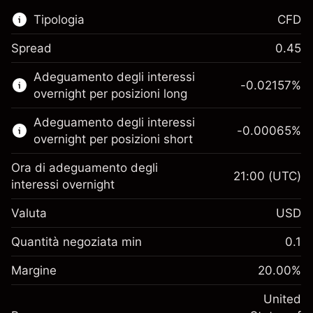
Tipologia
CFD
Spread
0.45
Questo mercato finanziario è disponibile per il
Adeguamento degli interessi
trading di CFD.
-0.02157
%
overnight per posizioni long
Scopri di più su:
Adeguamento degli interessi
-0.00065
%
CFD
overnight per posizioni short
Ora di adeguamento degli
21:00
(UTC)
interessi overnight
Valuta
USD
Margine. Il tuo
$1,000.00
investimento
Quantità negoziata min
0.1
Adeguamento
Margine. Il tuo
-0.021568
$1,000.00
Margine
finanziamento overnight
20.00
%
investimento
%
Oneri per l'intero valore della
(-$1.08)
Adeguamento
United
posizione
-0.000654