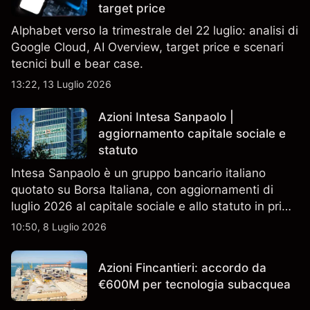
target price
Alphabet verso la trimestrale del 22 luglio: analisi di
Google Cloud, AI Overview, target price e scenari
tecnici bull e bear case.
13:22, 13 Luglio 2026
Azioni Intesa Sanpaolo |
aggiornamento capitale sociale e
statuto
Intesa Sanpaolo è un gruppo bancario italiano
quotato su Borsa Italiana, con aggiornamenti di
luglio 2026 al capitale sociale e allo statuto in primo
piano. Esplora i target price ISP di terze parti e
10:50, 8 Luglio 2026
l'analisi tecnica. Le performance passate non sono
un indicatore affidabile dei risultati futuri.
Azioni Fincantieri: accordo da
€600M per tecnologia subacquea