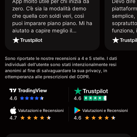
App molto utile per chi inizia da
Devo dire
zero. C’è sia la modalità demo
piattaform
che quella con soldi veri, così
semplice, 
puoi imparare piano piano. Mi ha
sopratutto
aiutato a capire meglio il
funziona, 
trading. La consiglio a chi parte
Davide e' 
senza esperienza.
spiega qu
conoscenz
Sono riportate le nostre recensioni a 4 e 5 stelle. I dati
consigliat
individuali dell'utente sono stati intenzionalmente resi
anonimi al fine di salvaguardare la sua privacy, in
ottemperanza alle prescrizioni del GDPR.
4.6
4.6
Valutazioni e Recensioni
Valutazioni e Recensioni
4.7
4.6