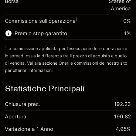
Borsa
finanziamento overnight
States of
Dimensione dell'operazione a leva
%
Oneri per l'intero valore della
America
~
$5,000.00
(-$0.03)
posizione
Denaro da leva ~
$4,000.00
1
Commissione sull'operazione
0%
Dimensione dell'operazione a leva
~
$5,000.00
Premio stop garantito
1
%
Vai alla piattaforma
Denaro da leva ~
$4,000.00
1
La commissione applicata per l'esecuzione delle operazioni è
lo spread, ossia la differenza tra il prezzo di acquisto e quello
Vai alla piattaforma
di vendita. Vai alla sezione
Oneri e commissioni
del nostro sito
per ulteriori informazioni
oneri e commissioni
Statistiche Principali
Chiusura prec.
192.23
Apertura
190.82
Variazione a 1 Anno
4.95%