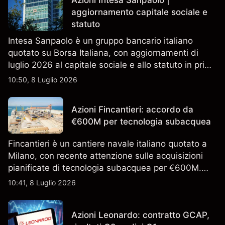
Azioni Intesa Sanpaolo |
aggiornamento capitale sociale e
statuto
Intesa Sanpaolo è un gruppo bancario italiano
quotato su Borsa Italiana, con aggiornamenti di
luglio 2026 al capitale sociale e allo statuto in primo
piano. Esplora i target price ISP di terze parti e
10:50, 8 Luglio 2026
l'analisi tecnica. Le performance passate non sono
un indicatore affidabile dei risultati futuri.
Azioni Fincantieri: accordo da
€600M per tecnologia subacquea
Fincantieri è un cantiere navale italiano quotato a
Milano, con recente attenzione sulle acquisizioni
pianificate di tecnologia subacquea per €600M.
Scopri i target di prezzo FCT di terze parti e l'analisi
10:41, 8 Luglio 2026
tecnica. Le performance passate non sono un
indicatore affidabile dei risultati futuri.
Azioni Leonardo: contratto GCAP,