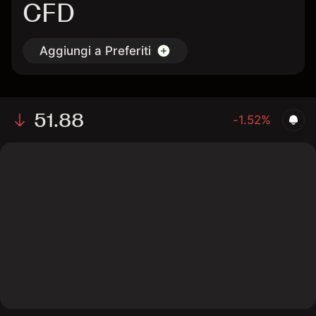
CFD
Aggiungi a Preferiti
51.88
-1.52%
The chart shows the SRRK stock price data over the
last 1 day, with a current price of 51.88, a high of 52.99,
and a low of 50.71.