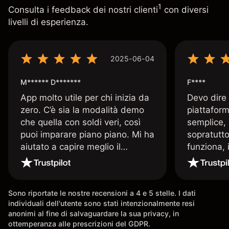
1
Consulta i feedback dei nostri clienti
con diversi
livelli di esperienza.
2025-06-04
M****** D*******
F****
App molto utile per chi inizia da
Devo dire
zero. C’è sia la modalità demo
piattaform
che quella con soldi veri, così
semplice, 
puoi imparare piano piano. Mi ha
sopratutto
aiutato a capire meglio il
funziona, 
trading. La consiglio a chi parte
Davide e' 
senza esperienza.
spiega qu
conoscenz
Sono riportate le nostre recensioni a 4 e 5 stelle. I dati
consigliat
individuali dell'utente sono stati intenzionalmente resi
anonimi al fine di salvaguardare la sua privacy, in
ottemperanza alle prescrizioni del GDPR.