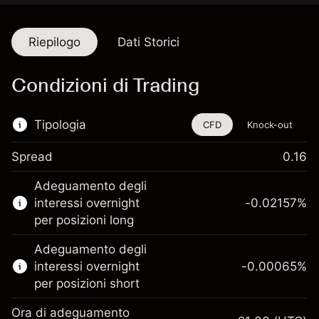
Riepilogo
Dati Storici
Condizioni di Trading
Tipologia
CFD
Knock-out
Spread
0.16
Questo strumento finanziario è disponibile
Adeguamento degli
per il trading di CFD e knock-out.
interessi overnight
-0.02157
%
Scopri di più su:
per posizioni long
CFD
Adeguamento degli
Knock-out
interessi overnight
-0.00065
%
per posizioni short
Ora di adeguamento