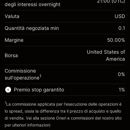
21:00
(UTC)
degli interessi overnight
Margine. Il tuo
$1,000.00
Valuta
USD
investimento
Adeguamento
Quantità negoziata min
0.1
-0.021568
finanziamento overnight
Margine. Il tuo
%
$1,000.00
Oneri per l'intero valore della
Margine
50.00
%
investimento
(-$0.43)
posizione
Adeguamento
United States of
Dimensione dell'operazione a leva
-0.000654
Borsa
finanziamento overnight
America
~
$2,000.00
%
Oneri per l'intero valore della
Denaro da leva ~
$1,000.00
(-$0.01)
Commissione
posizione
0%
1
sull'operazione
Dimensione dell'operazione a leva
Vai alla piattaforma
~
$2,000.00
Premio stop garantito
1
%
Denaro da leva ~
$1,000.00
1
La commissione applicata per l'esecuzione delle operazioni è
lo spread, ossia la differenza tra il prezzo di acquisto e quello
Vai alla piattaforma
di vendita. Vai alla sezione
Oneri e commissioni
del nostro sito
per ulteriori informazioni