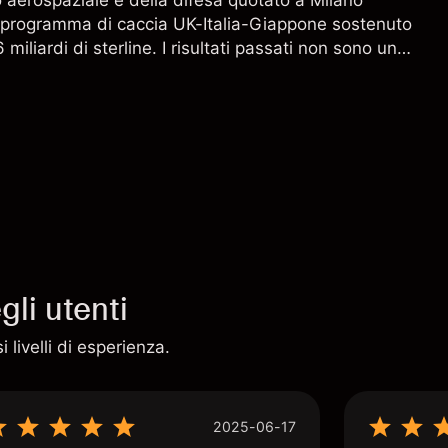
aerospaziale e della difesa quotato a Milano
l programma di caccia UK-Italia-Giappone sostenuto
miliardi di sterline. I risultati passati non sono un
i risultati futuri.
li utenti
 livelli di esperienza.
2025-06-17