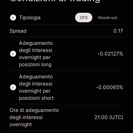
Tipologia
CFD
Knock-out
Spread
0.17
Questo strumento finanziario è disponibile per
Adeguamento
il trading di CFD e knock-out.
degli interessi
-0.02127
%
Scopri di più su:
overnight per
posizioni long
CFD
Knock-out
Adeguamento
degli interessi
-0.00065
%
overnight per
posizioni short
Ora di adeguamento
Margine. Il tuo
degli interessi
21:00
(UTC)
£1,000.00
investimento
overnight