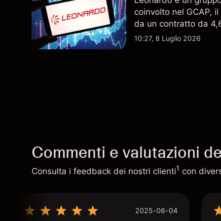
Leonardo è un gruppo 
coinvolto nel GCAP, i
da un contratto da 4,6 
indicatore affidabile de
10:27, 8 Luglio 2026
Commenti e valutazioni deg
1
Consulta i feedback dei nostri clienti
con diversi
2025-06-04