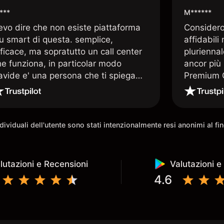
***
M******
evo dire che non esiste piattaforma
Considero 
iu smart di questa. semplice,
affidabili
ficace, ma sopratutto un call center
pluriennal
he funziona, in particolar modo
ancor più 
avide e' una persona che ti spiega
Premium C
uando le tue conoscenze non
assistenz
rivano. super consigliata
qualificat
trading di
e morale 
individuali dell'utente sono stati intenzionalmente resi anonimi al f
possibilit
lutazioni e Recensioni
Valutazioni e
4.6