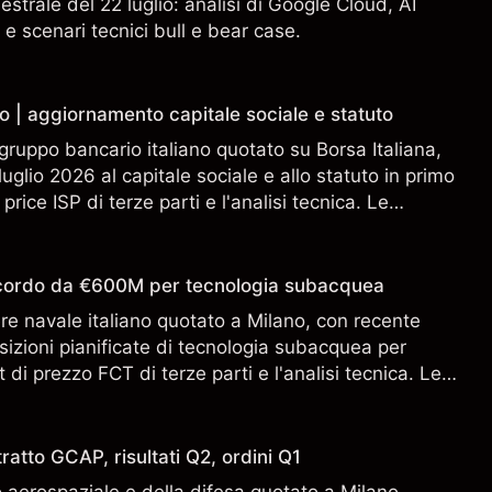
estrale del 22 luglio: analisi di Google Cloud, AI
 e scenari tecnici bull e bear case.
o | aggiornamento capitale sociale e statuto
gruppo bancario italiano quotato su Borsa Italiana,
uglio 2026 al capitale sociale e allo statuto in primo
 price ISP di terze parti e l'analisi tecnica. Le
n sono un indicatore affidabile dei risultati futuri.
accordo da €600M per tecnologia subacquea
ere navale italiano quotato a Milano, con recente
sizioni pianificate di tecnologia subacquea per
 di prezzo FCT di terze parti e l'analisi tecnica. Le
n sono un indicatore affidabile dei risultati futuri.
ratto GCAP, risultati Q2, ordini Q1