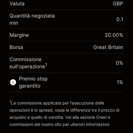
Adeguamento
Valuta
-0.021271
GBP
finanziamento overnight
%
Oneri per l'intero valore della
Quantità negoziata
Margine. Il tuo
(-£1.06)
0.1
posizione
£1,000.00
min
investimento
Dimensione dell'operazione a leva ~
£5,000.00
Adeguamento
Margine
20.00
%
Denaro da leva ~
£4,000.00
-0.000647
finanziamento overnight
%
Borsa
Great Britain
Oneri per l'intero valore della
(-£0.03)
posizione
Vai alla piattaforma
Commissione
Dimensione dell'operazione a leva ~
£5,000.00
0%
1
sull'operazione
Denaro da leva ~
£4,000.00
Premio stop
1
%
garantito
Vai alla piattaforma
1
La commissione applicata per l'esecuzione delle
operazioni è lo spread, ossia la differenza tra il prezzo di
acquisto e quello di vendita. Vai alla sezione
Oneri e
commissioni
del nostro sito per ulteriori informazioni