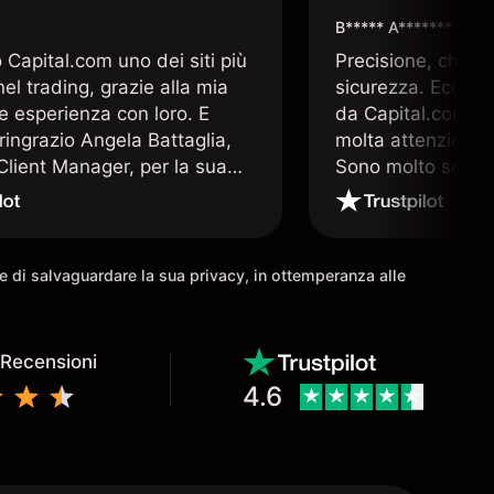
B***** A*******
Capital.com uno dei siti più
Precisione, chiar
 nel trading, grazie alla mia
sicurezza. Ecco q
e esperienza con loro. E
da Capital.com. 
ringrazio Angela Battaglia,
molta attenzione a
lient Manager, per la sua
Sono molto soddis
a altamente professionale e
che offre Capital
a. E nulla è più prezioso nel
 un valido supporto operativo
come io ho avuto la
ine di salvaguardare la sua privacy, in ottemperanza alle
à di avere.
 Recensioni
4.6