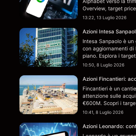
Alphabet verso la trim
Overview, target price
13:22, 13 Luglio 2026
Azioni Intesa Sanpaol
Intesa Sanpaolo è un 
con aggiornamenti di l
piano. Esplora i target
performance passate no
10:50, 8 Luglio 2026
Azioni Fincantieri: 
Fincantieri è un canti
attenzione sulle acqui
€600M. Scopri i target
performance passate no
10:41, 8 Luglio 2026
Azioni Leonardo: cont