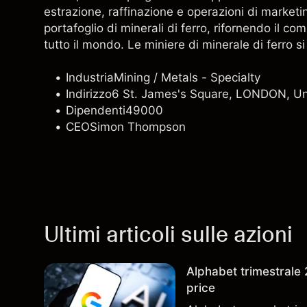
estrazione, raffinazione e operazioni di marketin
portafoglio di minerali di ferro, rifornendo il co
tutto il mondo. Le miniere di minerale di ferro s
Industria
Mining / Metals - Specialty
Indirizzo
6 St. James's Square, LONDON, U
Dipendenti
49000
CEO
Simon Thompson
Ultimi articoli sulle azioni
Alphabet trimestrale 2
price