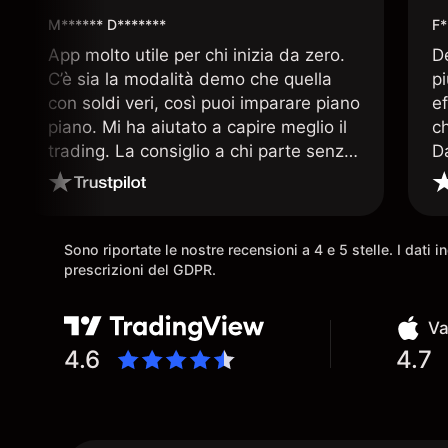
M****** D*******
F*
App molto utile per chi inizia da zero.
D
C’è sia la modalità demo che quella
p
con soldi veri, così puoi imparare piano
ef
piano. Mi ha aiutato a capire meglio il
c
trading. La consiglio a chi parte senza
D
esperienza.
q
ar
Sono riportate le nostre recensioni a 4 e 5 stelle. I dati 
prescrizioni del GDPR.
Va
4.6
4.7