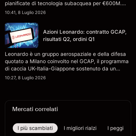
pianificate di tecnologia subacquea per €600M.
Scopri i target di prezzo FCT di terze parti e l'analisi
10:41, 8 Luglio 2026
tecnica. Le performance passate non sono un
indicatore affidabile dei risultati futuri.
Azioni Leonardo: contratto GCAP,
risultati Q2, ordini Q1
Leonardo è un gruppo aerospaziale e della difesa
quotato a Milano coinvolto nel GCAP, il programma
di caccia UK-Italia-Giappone sostenuto da un
contratto da 4,6 miliardi di sterline. I risultati
10:27, 8 Luglio 2026
passati non sono un indicatore affidabile dei
risultati futuri.
Mercati correlati
I più scambiati
I migliori rialzi
I peggiori r