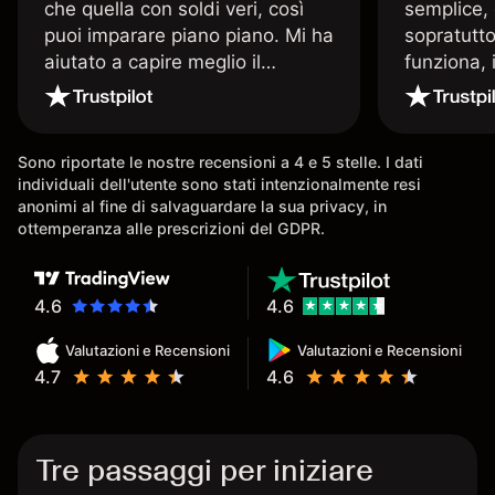
che quella con soldi veri, così
semplice, 
puoi imparare piano piano. Mi ha
sopratutto
aiutato a capire meglio il
funziona, 
trading. La consiglio a chi parte
Davide e' 
senza esperienza.
spiega qu
conoscenz
Sono riportate le nostre recensioni a 4 e 5 stelle. I dati
consigliat
individuali dell'utente sono stati intenzionalmente resi
anonimi al fine di salvaguardare la sua privacy, in
ottemperanza alle prescrizioni del GDPR.
4.6
4.6
Valutazioni e Recensioni
Valutazioni e Recensioni
4.7
4.6
Tre passaggi per iniziare