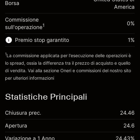
Dimensione dell'operazione a leva
-0.000654
Borsa
finanziamento overnight
America
~
$5,000.00
%
Oneri per l'intero valore della
Denaro da leva ~
$4,000.00
(-$0.03)
Commissione
posizione
0%
1
sull'operazione
Dimensione dell'operazione a leva
Vai alla piattaforma
~
$5,000.00
Premio stop garantito
1
%
Denaro da leva ~
$4,000.00
1
La commissione applicata per l'esecuzione delle operazioni è
lo spread, ossia la differenza tra il prezzo di acquisto e quello
Vai alla piattaforma
di vendita. Vai alla sezione
Oneri e commissioni
del nostro sito
per ulteriori informazioni
oneri e commissioni
Statistiche Principali
Chiusura prec.
24.46
Apertura
24.6
Variazione a 1 Anno
24.43%