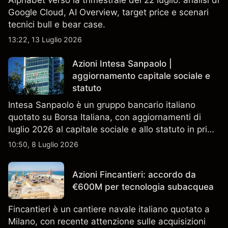
Alphabet verso la trimestrale del 22 luglio: analisi di
Google Cloud, AI Overview, target price e scenari
tecnici bull e bear case.
13:22, 13 Luglio 2026
Azioni Intesa Sanpaolo |
aggiornamento capitale sociale e
statuto
Intesa Sanpaolo è un gruppo bancario italiano
quotato su Borsa Italiana, con aggiornamenti di
luglio 2026 al capitale sociale e allo statuto in primo
piano. Esplora i target price ISP di terze parti e
10:50, 8 Luglio 2026
l'analisi tecnica. Le performance passate non sono
un indicatore affidabile dei risultati futuri.
Azioni Fincantieri: accordo da
€600M per tecnologia subacquea
Fincantieri è un cantiere navale italiano quotato a
Milano, con recente attenzione sulle acquisizioni