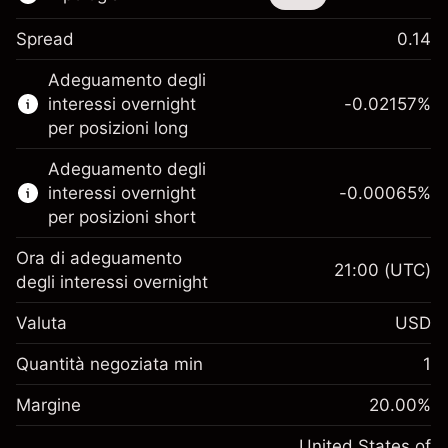
Spread
0.14
Questo strumento finanziario è disponibile
Adeguamento degli
per il trading di CFD e knock-out.
interessi overnight
-0.02157
%
Scopri di più su:
per posizioni long
CFD
Adeguamento degli
Knock-out
interessi overnight
-0.00065
%
per posizioni short
Ora di adeguamento
21:00
(UTC)
degli interessi overnight
Margine. Il tuo
$1,000.00
Valuta
USD
investimento
Adeguamento
Quantità negoziata min
1
-0.021568
finanziamento overnight
Margine. Il tuo
%
$1,000.00
Oneri per l'intero valore della
Margine
20.00
%
investimento
(-$1.08)
posizione
Adeguamento
United States of