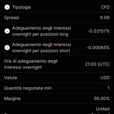
Tipologia
CFD
Spread
0.09
Questo mercato finanziario è disponibile per il
Adeguamento degli interessi
trading di CFD.
-0.02157
%
overnight per posizioni long
Scopri di più su:
Adeguamento degli interessi
-0.00065
%
CFD
overnight per posizioni short
Ora di adeguamento degli
21:00
(UTC)
interessi overnight
Valuta
USD
Margine. Il tuo
$1,000.00
investimento
Quantità negoziata min
1
Adeguamento
Margine. Il tuo
-0.021568
$1,000.00
Margine
finanziamento overnight
50.00
%
investimento
%
Oneri per l'intero valore della
(-$0.43)
Adeguamento
United
posizione
-0.000654