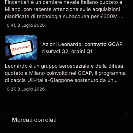
Fincantieri è un cantiere navale italiano quotato a
Milano, con recente attenzione sulle acquisizioni
pianificate di tecnologia subacquea per €600M.
Scopri i target di prezzo FCT di terze parti e l'analisi
10:41, 8 Luglio 2026
tecnica. Le performance passate non sono un
indicatore affidabile dei risultati futuri.
Azioni Leonardo: contratto GCAP,
risultati Q2, ordini Q1
Leonardo è un gruppo aerospaziale e della difesa
quotato a Milano coinvolto nel GCAP, il programma
di caccia UK-Italia-Giappone sostenuto da un
contratto da 4,6 miliardi di sterline. I risultati
10:27, 8 Luglio 2026
passati non sono un indicatore affidabile dei
risultati futuri.
Mercati correlati