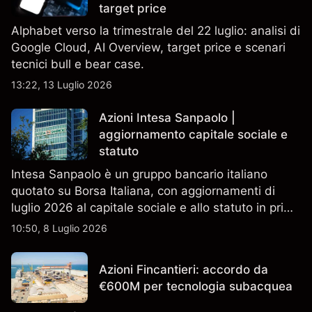
target price
Alphabet verso la trimestrale del 22 luglio: analisi di
Google Cloud, AI Overview, target price e scenari
tecnici bull e bear case.
13:22, 13 Luglio 2026
Azioni Intesa Sanpaolo |
aggiornamento capitale sociale e
statuto
Intesa Sanpaolo è un gruppo bancario italiano
quotato su Borsa Italiana, con aggiornamenti di
luglio 2026 al capitale sociale e allo statuto in primo
piano. Esplora i target price ISP di terze parti e
10:50, 8 Luglio 2026
l'analisi tecnica. Le performance passate non sono
un indicatore affidabile dei risultati futuri.
Azioni Fincantieri: accordo da
€600M per tecnologia subacquea