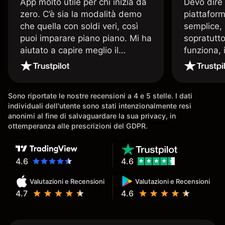
App molto utile per chi inizia da
Devo dire
zero. C’è sia la modalità demo
piattaform
che quella con soldi veri, così
semplice, 
puoi imparare piano piano. Mi ha
sopratutto
aiutato a capire meglio il
funziona, 
trading. La consiglio a chi parte
Davide e' 
senza esperienza.
spiega qu
conoscenz
Sono riportate le nostre recensioni a 4 e 5 stelle. I dati
consigliat
individuali dell'utente sono stati intenzionalmente resi
anonimi al fine di salvaguardare la sua privacy, in
ottemperanza alle prescrizioni del GDPR.
4.6
4.6
Valutazioni e Recensioni
Valutazioni e Recensioni
4.7
4.6