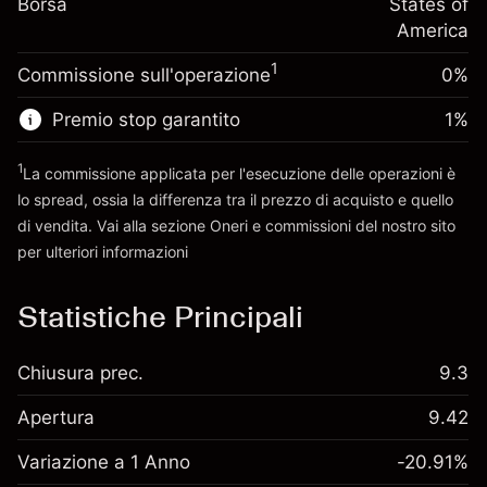
Borsa
finanziamento overnight
States of
Dimensione dell'operazione a leva
%
Oneri per l'intero valore della
America
~
$2,000.00
(-$0.01)
posizione
Denaro da leva ~
$1,000.00
1
Commissione sull'operazione
0%
Dimensione dell'operazione a leva
~
$2,000.00
Premio stop garantito
1
%
Vai alla piattaforma
Denaro da leva ~
$1,000.00
1
La commissione applicata per l'esecuzione delle operazioni è
lo spread, ossia la differenza tra il prezzo di acquisto e quello
Vai alla piattaforma
di vendita. Vai alla sezione
Oneri e commissioni
del nostro sito
per ulteriori informazioni
oneri e commissioni
Statistiche Principali
Chiusura prec.
9.3
Apertura
9.42
Variazione a 1 Anno
-20.91%