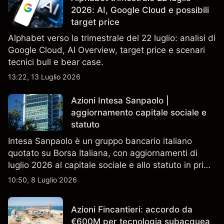
2026: AI, Google Cloud e possibili
target price
Alphabet verso la trimestrale del 22 luglio: analisi di
Google Cloud, AI Overview, target price e scenari
tecnici bull e bear case.
13:22, 13 Luglio 2026
Azioni Intesa Sanpaolo |
aggiornamento capitale sociale e
statuto
Intesa Sanpaolo è un gruppo bancario italiano
quotato su Borsa Italiana, con aggiornamenti di
luglio 2026 al capitale sociale e allo statuto in primo
piano. Esplora i target price ISP di terze parti e
10:50, 8 Luglio 2026
l'analisi tecnica. Le performance passate non sono
un indicatore affidabile dei risultati futuri.
Azioni Fincantieri: accordo da
€600M per tecnologia subacquea