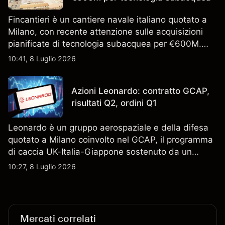
Fincantieri è un cantiere navale italiano quotato a
Milano, con recente attenzione sulle acquisizioni
pianificate di tecnologia subacquea per €600M.
Scopri i target di prezzo FCT di terze parti e l'analisi
10:41, 8 Luglio 2026
tecnica. Le performance passate non sono un
indicatore affidabile dei risultati futuri.
Azioni Leonardo: contratto GCAP,
risultati Q2, ordini Q1
Leonardo è un gruppo aerospaziale e della difesa
quotato a Milano coinvolto nel GCAP, il programma
di caccia UK-Italia-Giappone sostenuto da un
contratto da 4,6 miliardi di sterline. I risultati
10:27, 8 Luglio 2026
passati non sono un indicatore affidabile dei
risultati futuri.
Mercati correlati