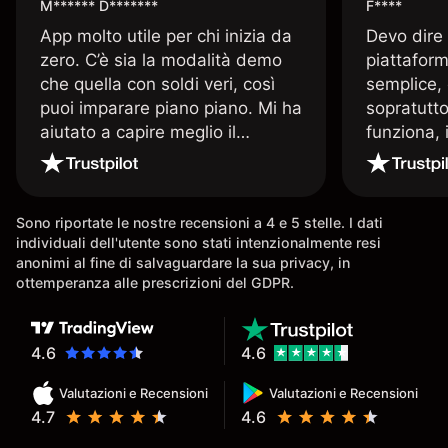
M****** D*******
F****
App molto utile per chi inizia da
Devo dire
zero. C’è sia la modalità demo
piattaform
che quella con soldi veri, così
semplice, 
puoi imparare piano piano. Mi ha
sopratutto
aiutato a capire meglio il
funziona, 
trading. La consiglio a chi parte
Davide e' 
senza esperienza.
spiega qu
conoscenz
Sono riportate le nostre recensioni a 4 e 5 stelle. I dati
consigliat
individuali dell'utente sono stati intenzionalmente resi
anonimi al fine di salvaguardare la sua privacy, in
ottemperanza alle prescrizioni del GDPR.
4.6
4.6
Valutazioni e Recensioni
Valutazioni e Recensioni
4.7
4.6