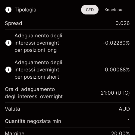
Tipologia
CFD
Knock-out
Spread
0.026
Questo strumento finanziario è disponibile
Adeguamento degli
per il trading di CFD e knock-out.
interessi overnight
-0.02280
%
Scopri di più su:
per posizioni long
CFD
Adeguamento degli
Knock-out
interessi overnight
0.00088
%
per posizioni short
Ora di adeguamento
21:00
(UTC)
degli interessi overnight
Margine. Il tuo
A$1,000.00
Valuta
AUD
investimento
Adeguamento
Quantità negoziata min
1
-0.022801
finanziamento overnight
Margine. Il tuo
%
A$1,000.00
Oneri per l'intero valore della
Margine
20.00
%