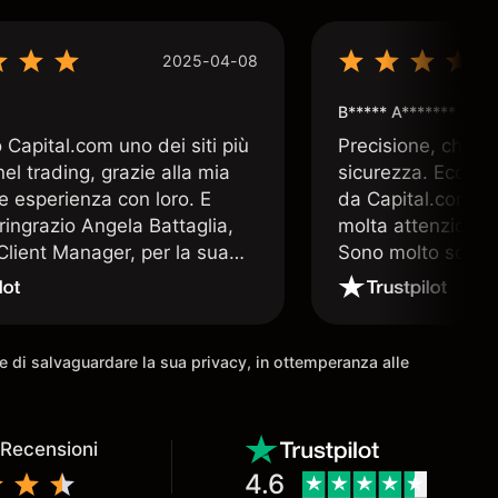
2025-04-08
B***** A*******
Capital.com uno dei siti più
Precisione, chiar
 nel trading, grazie alla mia
sicurezza. Ecco q
e esperienza con loro. E
da Capital.com. 
ringrazio Angela Battaglia,
molta attenzione a
lient Manager, per la sua
Sono molto soddis
a altamente professionale e
che offre Capital
a. E nulla è più prezioso nel
 un valido supporto operativo
come io ho avuto la
ine di salvaguardare la sua privacy, in ottemperanza alle
à di avere.
 Recensioni
4.6