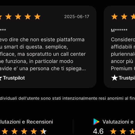
2025-06-17
***
M******
evo dire che non esiste piattaforma
Considero 
iu smart di questa. semplice,
affidabili
ficace, ma sopratutto un call center
pluriennal
he funziona, in particolar modo
ancor più 
avide e' una persona che ti spiega
Premium C
uando le tue conoscenze non
assistenz
rivano. super consigliata
qualificat
trading di
e morale 
individuali dell'utente sono stati intenzionalmente resi anonimi al f
possibilit
lutazioni e Recensioni
Valutazioni e
4.6