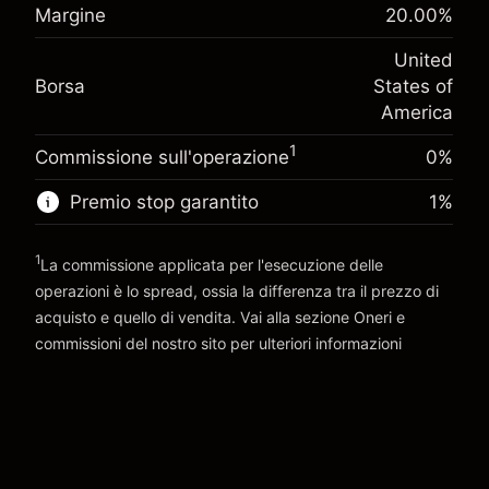
Margine. Il tuo
%
Margine
20.00
%
$1,000.00
Oneri per l'intero valore della
investimento
(-$1.08)
posizione
United
Adeguamento
Dimensione dell'operazione a leva ~
$5,000.00
-0.000682
Borsa
States of
finanziamento overnight
Denaro da leva ~
$4,000.00
%
America
Oneri per l'intero valore della
(-$0.03)
posizione
1
Commissione sull'operazione
0%
Vai alla piattaforma
Dimensione dell'operazione a leva ~
$5,000.00
Denaro da leva ~
$4,000.00
Premio stop garantito
1
%
1
Vai alla piattaforma
La commissione applicata per l'esecuzione delle
operazioni è lo spread, ossia la differenza tra il prezzo di
acquisto e quello di vendita. Vai alla sezione
Oneri e
commissioni
del nostro sito per ulteriori informazioni
oneri e commissioni