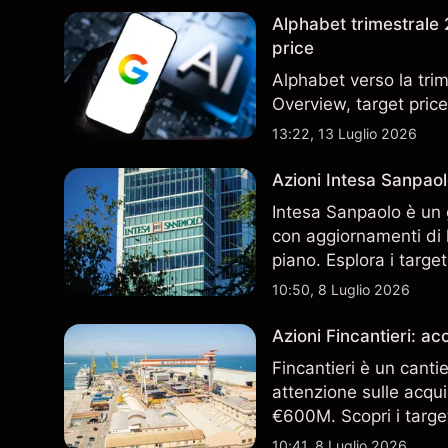
Alphabet trimestrale 2
price
Alphabet verso la trim
Overview, target price
13:22, 13 Luglio 2026
Azioni Intesa Sanpaol
Intesa Sanpaolo è un 
con aggiornamenti di l
piano. Esplora i target
performance passate no
10:50, 8 Luglio 2026
Azioni Fincantieri: 
Fincantieri è un canti
attenzione sulle acqui
€600M. Scopri i target
performance passate no
10:41, 8 Luglio 2026