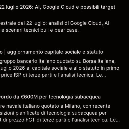
2 luglio 2026: AI, Google Cloud e possibili target
estrale del 22 luglio: analisi di Google Cloud, AI
 e scenari tecnici bull e bear case.
o | aggiornamento capitale sociale e statuto
gruppo bancario italiano quotato su Borsa Italiana,
uglio 2026 al capitale sociale e allo statuto in primo
 price ISP di terze parti e l'analisi tecnica. Le
n sono un indicatore affidabile dei risultati futuri.
accordo da €600M per tecnologia subacquea
ere navale italiano quotato a Milano, con recente
sizioni pianificate di tecnologia subacquea per
 di prezzo FCT di terze parti e l'analisi tecnica. Le
n sono un indicatore affidabile dei risultati futuri.