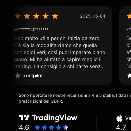
2025-06-04
M****** D*******
F*
App molto utile per chi inizia da zero.
D
C’è sia la modalità demo che quella
p
con soldi veri, così puoi imparare piano
ef
piano. Mi ha aiutato a capire meglio il
c
trading. La consiglio a chi parte senza
D
esperienza.
q
ar
Sono riportate le nostre recensioni a 4 e 5 stelle. I dati 
prescrizioni del GDPR.
Va
4.6
4.7