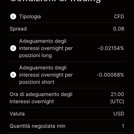
Tipologia
CFD
Spread
0.08
Questo mercato finanziario è disponibile per il
Adeguamento degli
trading di CFD.
interessi overnight per
-0.02154
%
Scopri di più su:
posizioni long
CFD
Adeguamento degli
interessi overnight per
-0.00068
%
posizioni short
Ora di adeguamento degli
21:00
interessi overnight
(UTC)
Margine. Il tuo
$1,000.00
Valuta
USD
investimento
Adeguamento
Quantità negoziata min
1
-0.02154
finanziamento overnight