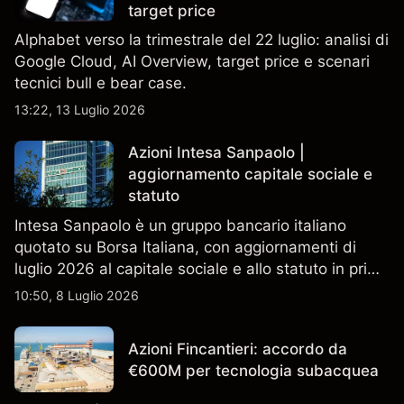
target price
Alphabet verso la trimestrale del 22 luglio: analisi di
Google Cloud, AI Overview, target price e scenari
tecnici bull e bear case.
13:22, 13 Luglio 2026
Azioni Intesa Sanpaolo |
aggiornamento capitale sociale e
statuto
Intesa Sanpaolo è un gruppo bancario italiano
quotato su Borsa Italiana, con aggiornamenti di
luglio 2026 al capitale sociale e allo statuto in primo
piano. Esplora i target price ISP di terze parti e
10:50, 8 Luglio 2026
l'analisi tecnica. Le performance passate non sono
un indicatore affidabile dei risultati futuri.
Azioni Fincantieri: accordo da
€600M per tecnologia subacquea