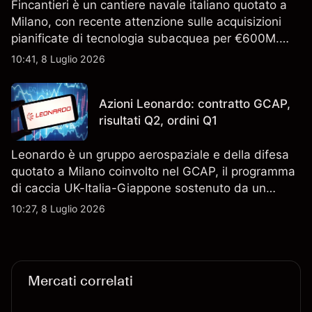
Fincantieri è un cantiere navale italiano quotato a
Milano, con recente attenzione sulle acquisizioni
pianificate di tecnologia subacquea per €600M.
Scopri i target di prezzo FCT di terze parti e l'analisi
10:41, 8 Luglio 2026
tecnica. Le performance passate non sono un
indicatore affidabile dei risultati futuri.
Azioni Leonardo: contratto GCAP,
risultati Q2, ordini Q1
Leonardo è un gruppo aerospaziale e della difesa
quotato a Milano coinvolto nel GCAP, il programma
di caccia UK-Italia-Giappone sostenuto da un
contratto da 4,6 miliardi di sterline. I risultati
10:27, 8 Luglio 2026
passati non sono un indicatore affidabile dei
risultati futuri.
Mercati correlati