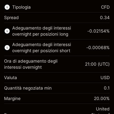
Tipologia
CFD
Spread
0.34
Questo mercato finanziario è disponibile per il
Adeguamento degli interessi
trading di CFD.
-0.02154
%
overnight per posizioni long
Scopri di più su:
Adeguamento degli interessi
-0.00068
%
CFD
overnight per posizioni short
Ora di adeguamento degli
21:00
(UTC)
interessi overnight
Valuta
USD
Margine. Il tuo
$1,000.00
investimento
Quantità negoziata min
0.1
Adeguamento
Margine. Il tuo
-0.02154
$1,000.00
Margine
finanziamento overnight
20.00
%
investimento
%
Oneri per l'intero valore della
(-$1.08)
Adeguamento
United
posizione
-0.000682