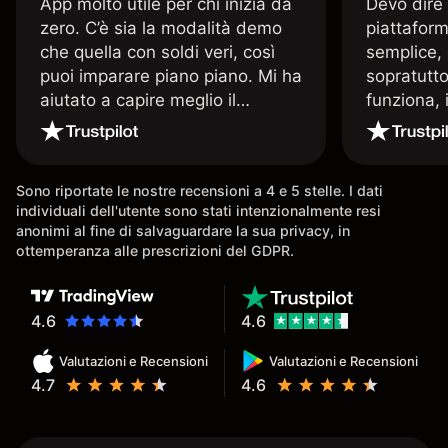
App molto utile per chi inizia da
Devo dire
zero. C’è sia la modalità demo
piattaform
che quella con soldi veri, così
semplice, 
puoi imparare piano piano. Mi ha
sopratutto
aiutato a capire meglio il
funziona, 
trading. La consiglio a chi parte
Davide e' 
senza esperienza.
spiega qu
conoscenz
Sono riportate le nostre recensioni a 4 e 5 stelle. I dati
consigliat
individuali dell'utente sono stati intenzionalmente resi
anonimi al fine di salvaguardare la sua privacy, in
ottemperanza alle prescrizioni del GDPR.
4.6
4.6
Valutazioni e Recensioni
Valutazioni e Recensioni
4.7
4.6