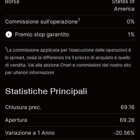
Borsa
finanziamento overnight
States of
Dimensione dell'operazione a leva
%
Oneri per l'intero valore della
America
~
$5,000.00
(-$0.03)
posizione
Denaro da leva ~
$4,000.00
1
Commissione sull'operazione
0%
Dimensione dell'operazione a leva
~
$5,000.00
Premio stop garantito
1
%
Vai alla piattaforma
Denaro da leva ~
$4,000.00
1
La commissione applicata per l'esecuzione delle operazioni è
lo spread, ossia la differenza tra il prezzo di acquisto e quello
Vai alla piattaforma
di vendita. Vai alla sezione
Oneri e commissioni
del nostro sito
per ulteriori informazioni
oneri e commissioni
Statistiche Principali
Chiusura prec.
69.16
Apertura
69.26
Variazione a 1 Anno
-20.56%