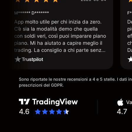
M****** D*******
F*
App molto utile per chi inizia da zero.
D
C’è sia la modalità demo che quella
p
con soldi veri, così puoi imparare piano
ef
piano. Mi ha aiutato a capire meglio il
c
trading. La consiglio a chi parte senza
D
esperienza.
q
ar
Sono riportate le nostre recensioni a 4 e 5 stelle. I dati 
prescrizioni del GDPR.
Va
4.6
4.7