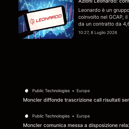
Azioni Leonardo: cont
Leonardo è un gruppo 
coinvolto nel GCAP, i
da un contratto da 4,6 
indicatore affidabile de
10:27, 8 Luglio 2026
Public Technologies
•
Europe
Moncler diffonde trascrizione call risultati 
Public Technologies
•
Europe
Moncler comunica messa a disposizione relaz