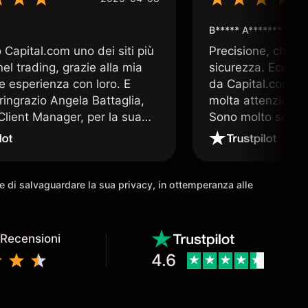
B***** A*******
Capital.com uno dei siti più
Precisione, chiar
 nel trading, grazie alla mia
sicurezza. Ecco q
e esperienza con loro. E
da Capital.com. 
ringrazio Angela Battaglia,
molta attenzione a
lient Manager, per la sua
Sono molto soddis
a altamente professionale e
che offre Capital
a. E nulla è più prezioso nel
 un valido supporto operativo
come io ho avuto la
ine di salvaguardare la sua privacy, in ottemperanza alle
à di avere.
 Recensioni
4.6