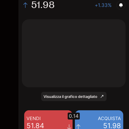
51.98
+1.33%
The chart shows the MONC stock price data
over the last 1 day, with a current price of
51.98, a high of 51.98, and a low of 51.12.
Visualizza il grafico dettagliato
0.14
VENDI
ACQUISTA
51.84
51.98