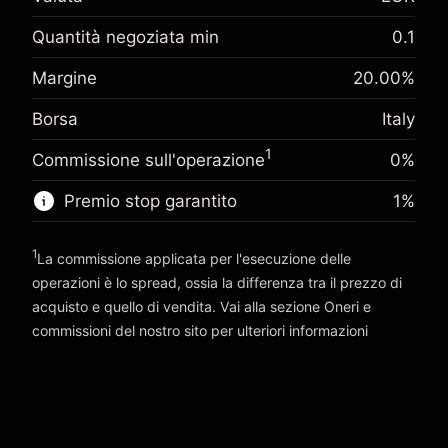
investimento
Adeguamento
Quantità negoziata min
0.1
-0.017307
finanziamento overnight
Margine. Il tuo
%
Margine
20.00
%
€1,000.00
Oneri per l'intero valore della
investimento
(-€0.87)
posizione
Borsa
Italy
Adeguamento
Dimensione dell'operazione a leva ~
€5,000.00
-0.004915
finanziamento overnight
Denaro da leva ~
€4,000.00
1
%
Commissione sull'operazione
0%
Oneri per l'intero valore della
(-€0.25)
posizione
Premio stop garantito
1
%
Vai alla piattaforma
Dimensione dell'operazione a leva ~
€5,000.00
Denaro da leva ~
€4,000.00
1
La commissione applicata per l'esecuzione delle
operazioni è lo spread, ossia la differenza tra il prezzo di
Vai alla piattaforma
acquisto e quello di vendita. Vai alla sezione
Oneri e
commissioni
del nostro sito per ulteriori informazioni
oneri e commissioni