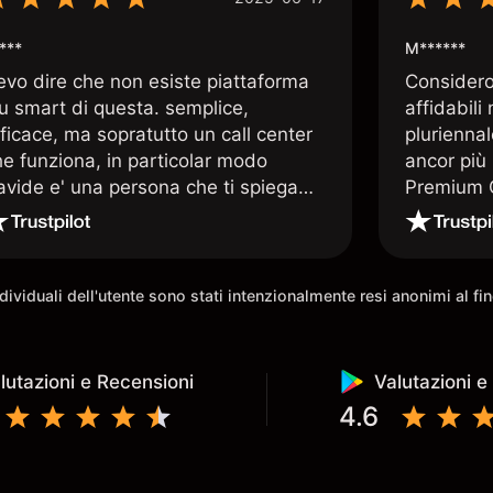
***
M******
evo dire che non esiste piattaforma
Considero 
iu smart di questa. semplice,
affidabili
ficace, ma sopratutto un call center
pluriennal
he funziona, in particolar modo
ancor più 
avide e' una persona che ti spiega
Premium C
uando le tue conoscenze non
assistenz
rivano. super consigliata
qualificat
trading di
e morale 
individuali dell'utente sono stati intenzionalmente resi anonimi al f
possibilit
lutazioni e Recensioni
Valutazioni e
4.6