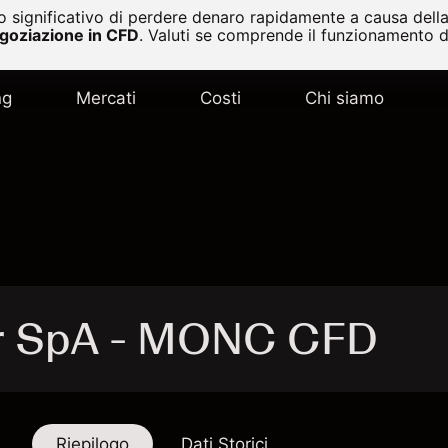
 significativo di perdere denaro rapidamente a causa della 
egoziazione in CFD
.
Valuti se comprende il funzionamento de
ng
Mercati
Costi
Chi siamo
r SpA - MONC CFD
Riepilogo
Dati Storici