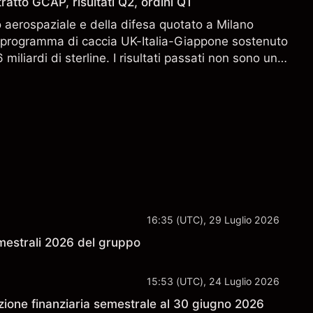
ratto GCAP, risultati Q2, ordini Q1
aerospaziale e della difesa quotato a Milano
l programma di caccia UK-Italia-Giappone sostenuto
miliardi di sterline. I risultati passati non sono un
i risultati futuri.
16:35 (UTC), 29 Luglio 2026
semestrali 2026 del gruppo
15:53 (UTC), 24 Luglio 2026
ione finanziaria semestrale al 30 giugno 2026