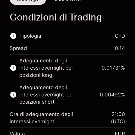
Condizioni di Trading
Tipologia
CFD
Spread
0.14
Questo mercato finanziario è disponibile per il
Adeguamento degli
trading di CFD.
interessi overnight per
-0.01731
%
Scopri di più su:
posizioni long
CFD
Adeguamento degli
interessi overnight per
-0.00492
%
posizioni short
Ora di adeguamento degli
21:00
interessi overnight
(UTC)
Margine. Il tuo
€1,000.00
Valuta
EUR