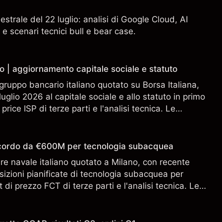
estrale del 22 luglio: analisi di Google Cloud, AI
 e scenari tecnici bull e bear case.
o | aggiornamento capitale sociale e statuto
gruppo bancario italiano quotato su Borsa Italiana,
uglio 2026 al capitale sociale e allo statuto in primo
 price ISP di terze parti e l'analisi tecnica. Le
n sono un indicatore affidabile dei risultati futuri.
accordo da €600M per tecnologia subacquea
ere navale italiano quotato a Milano, con recente
sizioni pianificate di tecnologia subacquea per
 di prezzo FCT di terze parti e l'analisi tecnica. Le
n sono un indicatore affidabile dei risultati futuri.