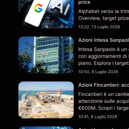
price
Alphabet verso la trim
Overview, target price
13:22, 13 Luglio 2026
Azioni Intesa Sanpaol
Intesa Sanpaolo è un 
con aggiornamenti di l
piano. Esplora i target
performance passate no
10:50, 8 Luglio 2026
Azioni Fincantieri: 
Fincantieri è un canti
attenzione sulle acqui
€600M. Scopri i target
performance passate no
10:41, 8 Luglio 2026