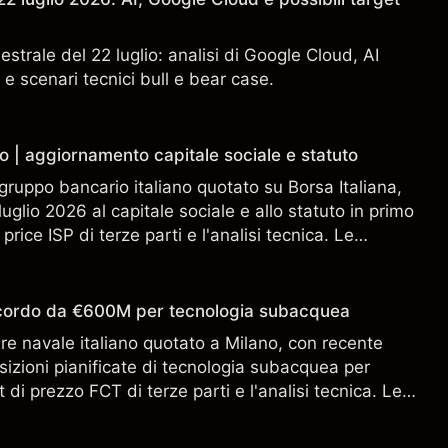
estrale del 22 luglio: analisi di Google Cloud, AI
 e scenari tecnici bull e bear case.
o | aggiornamento capitale sociale e statuto
gruppo bancario italiano quotato su Borsa Italiana,
uglio 2026 al capitale sociale e allo statuto in primo
 price ISP di terze parti e l'analisi tecnica. Le
n sono un indicatore affidabile dei risultati futuri.
accordo da €600M per tecnologia subacquea
ere navale italiano quotato a Milano, con recente
sizioni pianificate di tecnologia subacquea per
 di prezzo FCT di terze parti e l'analisi tecnica. Le
n sono un indicatore affidabile dei risultati futuri.