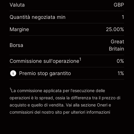
£1,000.00
Valuta
GBP
investimento
Adeguamento
Quantità negoziata min
1
-0.021271
finanziamento overnight
Margine. Il tuo
%
Margine
25.00
%
£1,000.00
Oneri per l'intero valore della
investimento
(-£0.85)
posizione
Great
Adeguamento
Dimensione dell'operazione a leva ~
£4,000.00
Borsa
-0.000647
Britain
finanziamento overnight
Denaro da leva ~
£3,000.00
%
Oneri per l'intero valore della
1
(-£0.03)
Commissione sull'operazione
0%
posizione
Vai alla piattaforma
Dimensione dell'operazione a leva ~
£4,000.00
Premio stop garantito
1
%
Denaro da leva ~
£3,000.00
1
La commissione applicata per l'esecuzione delle
Vai alla piattaforma
operazioni è lo spread, ossia la differenza tra il prezzo di
acquisto e quello di vendita. Vai alla sezione
Oneri e
commissioni
del nostro sito per ulteriori informazioni
oneri e commissioni