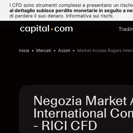
I CFD sono strumenti complessi e presentano un rischio
al dettaglio subisce perdite monetarie in seguito a n
di perdere il suo denaro.
Informativa sui rischi.
Tradi
Inizia
Mercati
Azioni
Market Access Rogers Inter
Negozia Market
International C
- RICI CFD