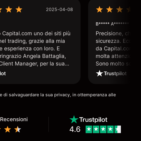
2025-04-08
B***** A*******
Capital.com uno dei siti più
Precisione, chiar
 nel trading, grazie alla mia
sicurezza. Ecco q
e esperienza con loro. E
da Capital.com. 
ringrazio Angela Battaglia,
molta attenzione a
lient Manager, per la sua
Sono molto soddis
a altamente professionale e
che offre Capital
a. E nulla è più prezioso nel
 un valido supporto operativo
come io ho avuto la
ine di salvaguardare la sua privacy, in ottemperanza alle
à di avere.
 Recensioni
4.6