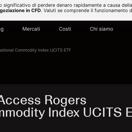
 significativo di perdere denaro rapidamente a causa della 
egoziazione in CFD
.
Valuti se comprende il funzionamento de
ng
Mercati
Costi
Chi siamo
national Commodity Index UCITS ETF
 Access Rogers
ommodity Index UCITS 