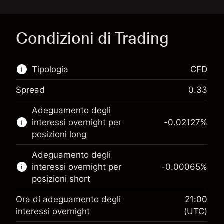
Condizioni di Trading
Tipologia
CFD
Spread
0.33
Questo mercato finanziario è disponibile per il
Adeguamento degli
trading di CFD.
interessi overnight per
-0.02127
%
Scopri di più su:
posizioni long
CFD
Adeguamento degli
interessi overnight per
-0.00065
%
posizioni short
Ora di adeguamento degli
21:00
interessi overnight
(UTC)
Margine. Il tuo