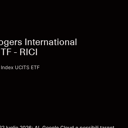
gers International
TF - RICI
 Index UCITS ETF
2 luglio 2026: AI, Google Cloud e possibili target