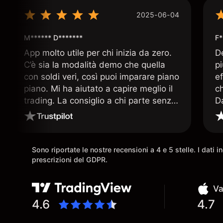
2025-06-04
M****** D*******
F*
App molto utile per chi inizia da zero.
D
C’è sia la modalità demo che quella
p
con soldi veri, così puoi imparare piano
ef
piano. Mi ha aiutato a capire meglio il
c
trading. La consiglio a chi parte senza
D
esperienza.
q
ar
Sono riportate le nostre recensioni a 4 e 5 stelle. I dati 
prescrizioni del GDPR.
Va
4.6
4.7