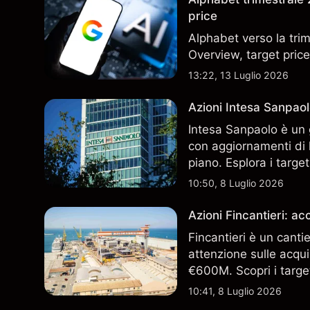
price
Alphabet verso la trim
Overview, target price
13:22, 13 Luglio 2026
Azioni Intesa Sanpaol
Intesa Sanpaolo è un 
con aggiornamenti di l
piano. Esplora i target
performance passate no
10:50, 8 Luglio 2026
Azioni Fincantieri: 
Fincantieri è un canti
attenzione sulle acqui
€600M. Scopri i target
performance passate no
10:41, 8 Luglio 2026