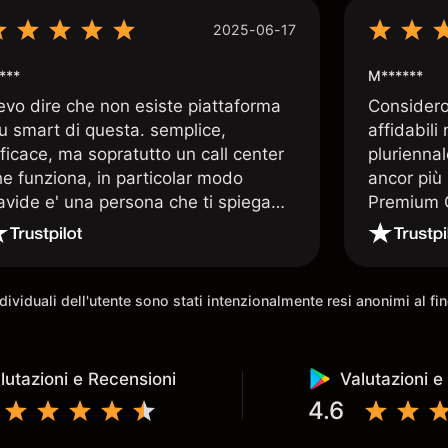
2025-06-17
***
M******
evo dire che non esiste piattaforma
Considero 
iu smart di questa. semplice,
affidabili
ficace, ma sopratutto un call center
pluriennal
he funziona, in particolar modo
ancor più 
avide e' una persona che ti spiega
Premium C
uando le tue conoscenze non
assistenz
rivano. super consigliata
qualificat
trading di
e morale 
individuali dell'utente sono stati intenzionalmente resi anonimi al f
possibilit
lutazioni e Recensioni
Valutazioni e
4.6