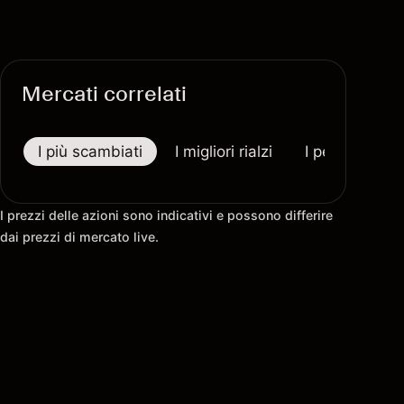
Mercati correlati
I più scambiati
I migliori rialzi
I peggiori riba
I prezzi delle azioni sono indicativi e possono differire
dai prezzi di mercato live.