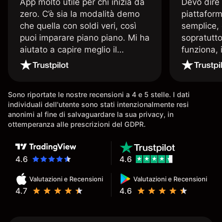
App molto utile per chi inizia da
Devo dire
zero. C’è sia la modalità demo
piattaform
che quella con soldi veri, così
semplice, 
puoi imparare piano piano. Mi ha
sopratutto
aiutato a capire meglio il
funziona, 
trading. La consiglio a chi parte
Davide e' 
senza esperienza.
spiega qu
conoscenz
Sono riportate le nostre recensioni a 4 e 5 stelle. I dati
consigliat
individuali dell'utente sono stati intenzionalmente resi
anonimi al fine di salvaguardare la sua privacy, in
ottemperanza alle prescrizioni del GDPR.
4.6
4.6
Valutazioni e Recensioni
Valutazioni e Recensioni
4.7
4.6