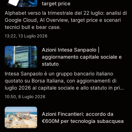
target price
Alphabet verso la trimestrale del 22 luglio: analisi di
Google Cloud, AI Overview, target price e scenari
tecnici bull e bear case.
13:22, 13 Luglio 2026
Azioni Intesa Sanpaolo |
aggiornamento capitale sociale e
statuto
Intesa Sanpaolo è un gruppo bancario italiano
quotato su Borsa Italiana, con aggiornamenti di
luglio 2026 al capitale sociale e allo statuto in primo
piano. Esplora i target price ISP di terze parti e
10:50, 8 Luglio 2026
l'analisi tecnica. Le performance passate non sono
un indicatore affidabile dei risultati futuri.
Azioni Fincantieri: accordo da
€600M per tecnologia subacquea