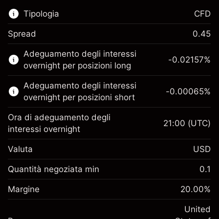
Tipologia
CFD
Spread
0.45
Questo mercato finanziario è disponibile per il
Adeguamento degli interessi
trading di CFD.
-0.02157
%
overnight per posizioni long
Scopri di più su:
Adeguamento degli interessi
-0.00065
%
CFD
overnight per posizioni short
Ora di adeguamento degli
21:00
(UTC)
interessi overnight
Valuta
USD
Margine. Il tuo
$1,000.00
investimento
Quantità negoziata min
0.1
Adeguamento
Margine. Il tuo
-0.021568
$1,000.00
Margine
finanziamento overnight
20.00
%
investimento
%
Oneri per l'intero valore della
(-$1.08)
Adeguamento
United
posizione
-0.000654