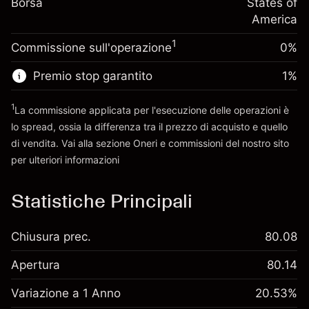
Borsa
finanziamento overnight
States of
Dimensione dell'operazione a leva
%
Oneri per l'intero valore della
America
~
$5,000.00
(-$0.03)
posizione
Denaro da leva ~
$4,000.00
1
Commissione sull'operazione
0%
Dimensione dell'operazione a leva
~
$5,000.00
Premio stop garantito
1
%
Vai alla piattaforma
Denaro da leva ~
$4,000.00
1
La commissione applicata per l'esecuzione delle operazioni è
lo spread, ossia la differenza tra il prezzo di acquisto e quello
Vai alla piattaforma
di vendita. Vai alla sezione
Oneri e commissioni
del nostro sito
per ulteriori informazioni
oneri e commissioni
Statistiche Principali
Chiusura prec.
80.08
Apertura
80.14
Variazione a 1 Anno
20.53%