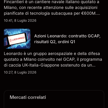
Fincantieri è un cantiere navale italiano quotato a
Milano, con recente attenzione sulle acquisizioni
pianificate di tecnologia subacquea per €600M.
Scopri i target di prezzo FCT di terze parti e l'analisi
10:41, 8 Luglio 2026
tecnica. Le performance passate non sono un
indicatore affidabile dei risultati futuri.
Azioni Leonardo: contratto GCAP,
risultati Q2, ordini Q1
Leonardo è un gruppo aerospaziale e della difesa
quotato a Milano coinvolto nel GCAP, il programma
di caccia UK-Italia-Giappone sostenuto da un
contratto da 4,6 miliardi di sterline. I risultati
10:27, 8 Luglio 2026
passati non sono un indicatore affidabile dei
risultati futuri.
Mercati correlati