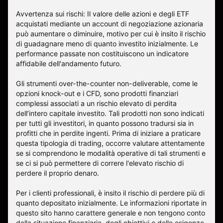
Avvertenza sui rischi: Il valore delle azioni e degli ETF
acquistati mediante un account di negoziazione azionaria
può aumentare o diminuire, motivo per cui è insito il rischio
di guadagnare meno di quanto investito inizialmente. Le
performance passate non costituiscono un indicatore
affidabile dell'andamento futuro.
Gli strumenti over-the-counter non-deliverable, come le
opzioni knock-out e i CFD, sono prodotti finanziari
complessi associati a un rischio elevato di perdita
dell’intero capitale investito. Tali prodotti non sono indicati
per tutti gli investitori, in quanto possono tradursi sia in
profitti che in perdite ingenti. Prima di iniziare a praticare
questa tipologia di trading, occorre valutare attentamente
se si comprendono le modalità operative di tali strumenti e
se ci si può permettere di correre l'elevato rischio di
perdere il proprio denaro.
Per i clienti professionali, è insito il rischio di perdere più di
quanto depositato inizialmente. Le informazioni riportate in
questo sito hanno carattere generale e non tengono conto
della situazione finanziaria, degli obiettivi o delle esigenze