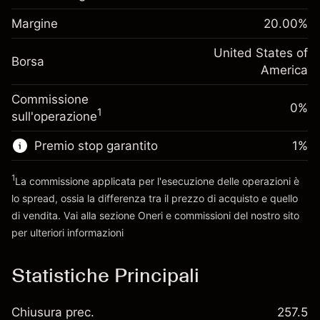
finanziamento overnight
Margine. Il tuo
%
$1,000.00
Oneri per l'intero valore della
Margine
20.00
%
investimento
(-$1.08)
posizione
Adeguamento
United States of
Dimensione dell'operazione a leva
-0.000654
Borsa
finanziamento overnight
America
~
$5,000.00
%
Oneri per l'intero valore della
Denaro da leva ~
$4,000.00
(-$0.03)
Commissione
posizione
0%
1
sull'operazione
Dimensione dell'operazione a leva
Vai alla piattaforma
~
$5,000.00
Premio stop garantito
1
%
Denaro da leva ~
$4,000.00
1
La commissione applicata per l'esecuzione delle operazioni è
lo spread, ossia la differenza tra il prezzo di acquisto e quello
Vai alla piattaforma
di vendita. Vai alla sezione
Oneri e commissioni
del nostro sito
per ulteriori informazioni
oneri e commissioni
Statistiche Principali
Chiusura prec.
257.5