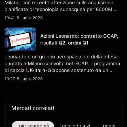
Milano, con recente attenzione sulle acquisizioni
pianificate di tecnologia subacquea per €600M.
Scopri i target di prezzo FCT di terze parti e l'analisi
10:41, 8 Luglio 2026
tecnica. Le performance passate non sono un
indicatore affidabile dei risultati futuri.
Azioni Leonardo: contratto GCAP,
risultati Q2, ordini Q1
Leonardo è un gruppo aerospaziale e della difesa
quotato a Milano coinvolto nel GCAP, il programma
di caccia UK-Italia-Giappone sostenuto da un
contratto da 4,6 miliardi di sterline. I risultati
10:27, 8 Luglio 2026
passati non sono un indicatore affidabile dei
risultati futuri.
Mercati correlati
I più scambiati
I migliori rialzi
I peggiori r