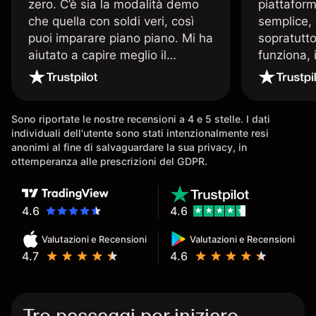
zero. C’è sia la modalità demo
piattaform
che quella con soldi veri, così
semplice, 
puoi imparare piano piano. Mi ha
sopratutto
aiutato a capire meglio il
funziona, 
trading. La consiglio a chi parte
Davide e' 
senza esperienza.
spiega qu
conoscenz
Sono riportate le nostre recensioni a 4 e 5 stelle. I dati
consigliat
individuali dell'utente sono stati intenzionalmente resi
anonimi al fine di salvaguardare la sua privacy, in
ottemperanza alle prescrizioni del GDPR.
4.6
4.6
Valutazioni e Recensioni
Valutazioni e Recensioni
4.7
4.6
Tre passaggi per iniziare