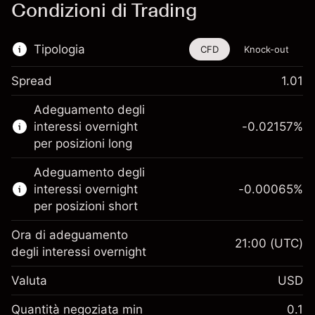
Condizioni di Trading
Tipologia
CFD
Knock-out
Spread
1.01
Questo strumento finanziario è disponibile
Adeguamento degli
per il trading di CFD e knock-out.
interessi overnight
-0.02157
%
Scopri di più su:
per posizioni long
CFD
Adeguamento degli
Knock-out
interessi overnight
-0.00065
%
per posizioni short
Ora di adeguamento
21:00
(UTC)
degli interessi overnight
Margine. Il tuo
$1,000.00
Valuta
USD
investimento
Adeguamento
Quantità negoziata min
0.1
-0.021568