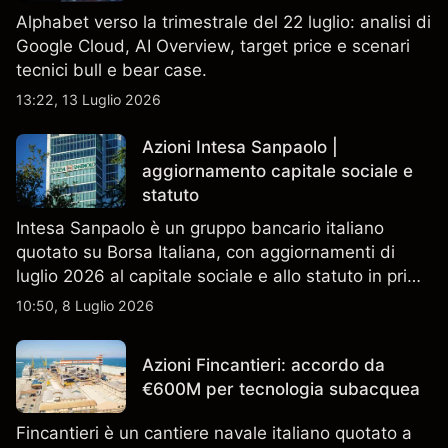
Alphabet verso la trimestrale del 22 luglio: analisi di
Google Cloud, AI Overview, target price e scenari
tecnici bull e bear case.
13:22, 13 Luglio 2026
Azioni Intesa Sanpaolo |
aggiornamento capitale sociale e
statuto
Intesa Sanpaolo è un gruppo bancario italiano
quotato su Borsa Italiana, con aggiornamenti di
luglio 2026 al capitale sociale e allo statuto in primo
piano. Esplora i target price ISP di terze parti e
10:50, 8 Luglio 2026
l'analisi tecnica. Le performance passate non sono
un indicatore affidabile dei risultati futuri.
Azioni Fincantieri: accordo da
€600M per tecnologia subacquea
Fincantieri è un cantiere navale italiano quotato a