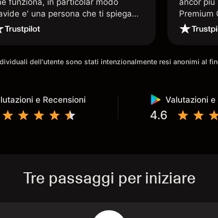
he funziona, in particolar modo
ancor più 
avide e' una persona che ti spiega
Premium C
uando le tue conoscenze non
assistenz
rivano. super consigliata
qualificat
trading di
e morale 
individuali dell'utente sono stati intenzionalmente resi anonimi al f
possibilit
lutazioni e Recensioni
Valutazioni e
4.6
Tre passaggi per iniziare