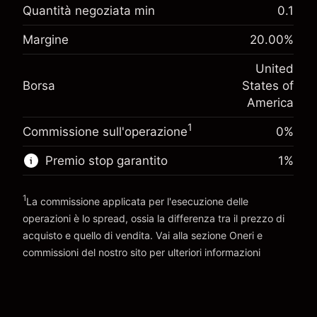
Adeguamento
Quantità negoziata min
0.1
-0.02154
finanziamento overnight
Margine. Il tuo
%
Margine
20.00
%
$1,000.00
Oneri per l'intero valore della
investimento
(-$1.08)
posizione
United
Adeguamento
Dimensione dell'operazione a leva ~
$5,000.00
-0.000682
Borsa
States of
finanziamento overnight
Denaro da leva ~
$4,000.00
%
America
Oneri per l'intero valore della
(-$0.03)
posizione
1
Commissione sull'operazione
0%
Vai alla piattaforma
Dimensione dell'operazione a leva ~
$5,000.00
Denaro da leva ~
$4,000.00
Premio stop garantito
1
%
1
Vai alla piattaforma
La commissione applicata per l'esecuzione delle
operazioni è lo spread, ossia la differenza tra il prezzo di
acquisto e quello di vendita. Vai alla sezione
Oneri e
commissioni
del nostro sito per ulteriori informazioni
oneri e commissioni