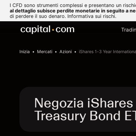
I CFD sono strumenti complessi e presentano un rischio
al dettaglio subisce perdite monetarie in seguito a n
di perdere il suo denaro.
Informativa sui rischi.
Tradi
Inizia
Mercati
Azioni
iShares 1-3 Year Internation
Negozia iShares 
Treasury Bond E