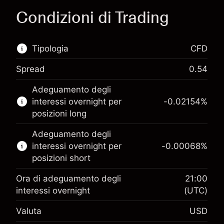
Condizioni di Trading
Tipologia
CFD
Spread
0.54
Questo mercato finanziario è disponibile per il
Adeguamento degli
trading di CFD.
interessi overnight per
-0.02154
%
Scopri di più su:
posizioni long
CFD
Adeguamento degli
interessi overnight per
-0.00068
%
posizioni short
Ora di adeguamento degli
21:00
interessi overnight
(UTC)
Margine. Il tuo
$1,000.00
Valuta
USD
investimento