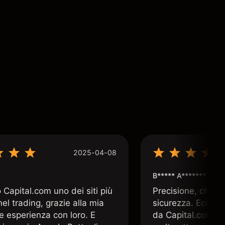
2025-04-08
B***** A*******
Capital.com uno dei siti più
Precisione, chiar
 nel trading, grazie alla mia
sicurezza. Ecco q
e esperienza con loro. E
da Capital.com. 