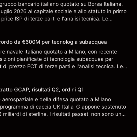
gruppo bancario italiano quotato su Borsa Italiana,
uglio 2026 al capitale sociale e allo statuto in primo
 price ISP di terze parti e l'analisi tecnica. Le
n sono un indicatore affidabile dei risultati futuri.
accordo da €600M per tecnologia subacquea
ere navale italiano quotato a Milano, con recente
sizioni pianificate di tecnologia subacquea per
 di prezzo FCT di terze parti e l'analisi tecnica. Le
n sono un indicatore affidabile dei risultati futuri.
ratto GCAP, risultati Q2, ordini Q1
aerospaziale e della difesa quotato a Milano
l programma di caccia UK-Italia-Giappone sostenuto
miliardi di sterline. I risultati passati non sono un
i risultati futuri.