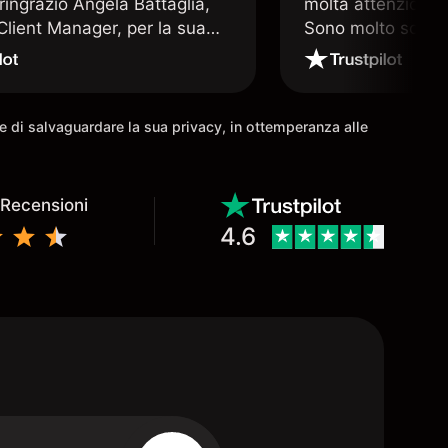
ringrazio Angela Battaglia,
molta attenzione a
lient Manager, per la sua
Sono molto soddis
a altamente professionale e
che offre Capital
a. E nulla è più prezioso nel
 un valido supporto operativo
come io ho avuto la
ine di salvaguardare la sua privacy, in ottemperanza alle
à di avere.
 Recensioni
4.6