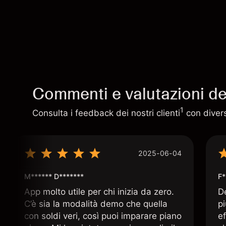
Commenti e valutazioni deg
1
Consulta i feedback dei nostri clienti
con diversi
2025-06-04
M****** D*******
F*
App molto utile per chi inizia da zero.
D
C’è sia la modalità demo che quella
p
con soldi veri, così puoi imparare piano
ef