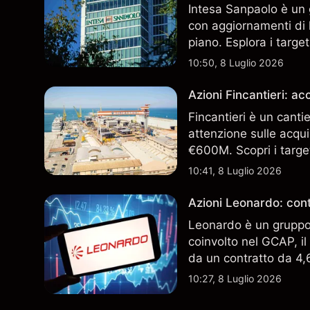
Intesa Sanpaolo è un 
con aggiornamenti di l
piano. Esplora i target
performance passate no
10:50, 8 Luglio 2026
Azioni Fincantieri: 
Fincantieri è un canti
attenzione sulle acqui
€600M. Scopri i target
performance passate no
10:41, 8 Luglio 2026
Azioni Leonardo: cont
Leonardo è un gruppo 
coinvolto nel GCAP, i
da un contratto da 4,6 
indicatore affidabile de
10:27, 8 Luglio 2026