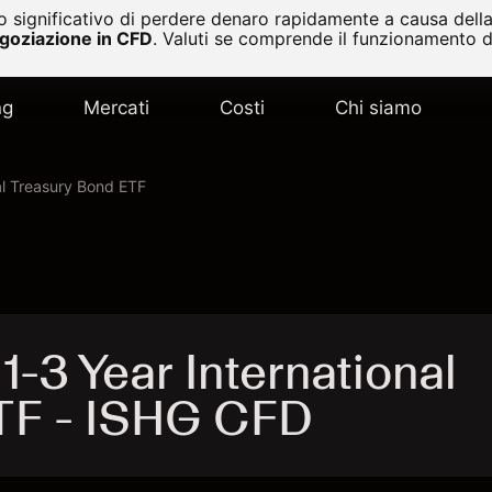
 significativo di perdere denaro rapidamente a causa della 
egoziazione in CFD
.
Valuti se comprende il funzionamento de
ng
Mercati
Costi
Chi siamo
al Treasury Bond ETF
1-3 Year International
TF - ISHG CFD