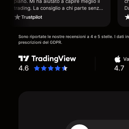
piano. Mi ha aiutato a capire meglio il
c
trading. La consiglio a chi parte senza
D
esperienza.
q
ar
Sono riportate le nostre recensioni a 4 e 5 stelle. I dati 
prescrizioni del GDPR.
Va
4.6
4.7