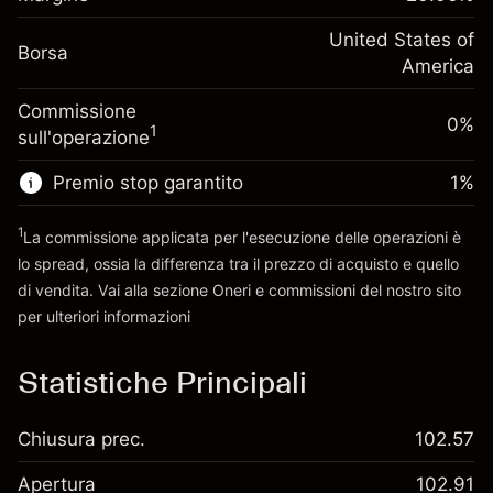
investimento
(-$1.08)
posizione
Adeguamento
United States of
Dimensione dell'operazione a leva
-0.000682
Borsa
finanziamento overnight
America
~
$5,000.00
%
Oneri per l'intero valore della
Denaro da leva ~
$4,000.00
(-$0.03)
Commissione
posizione
0%
1
sull'operazione
Dimensione dell'operazione a leva
Vai alla piattaforma
~
$5,000.00
Premio stop garantito
1
%
Denaro da leva ~
$4,000.00
1
La commissione applicata per l'esecuzione delle operazioni è
lo spread, ossia la differenza tra il prezzo di acquisto e quello
Vai alla piattaforma
di vendita. Vai alla sezione
Oneri e commissioni
del nostro sito
per ulteriori informazioni
oneri e commissioni
Statistiche Principali
Chiusura prec.
102.57
Apertura
102.91