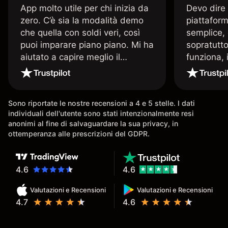
App molto utile per chi inizia da
Devo dire
zero. C’è sia la modalità demo
piattaform
che quella con soldi veri, così
semplice, 
puoi imparare piano piano. Mi ha
sopratutto
aiutato a capire meglio il
funziona, 
trading. La consiglio a chi parte
Davide e' 
senza esperienza.
spiega qu
conoscenz
Sono riportate le nostre recensioni a 4 e 5 stelle. I dati
consigliat
individuali dell'utente sono stati intenzionalmente resi
anonimi al fine di salvaguardare la sua privacy, in
ottemperanza alle prescrizioni del GDPR.
4.6
4.6
Valutazioni e Recensioni
Valutazioni e Recensioni
4.7
4.6