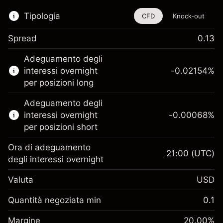
Tipologia
CFD
Knock-out
Spread
0.13
Questo strumento finanziario è disponibile
Adeguamento degli
per il trading di CFD e knock-out.
interessi overnight
-0.02154
%
Scopri di più su:
per posizioni long
CFD
Adeguamento degli
Knock-out
interessi overnight
-0.00068
%
per posizioni short
Ora di adeguamento
21:00
(UTC)
degli interessi overnight
Margine. Il tuo
$1,000.00
Valuta
USD
investimento
Adeguamento
Quantità negoziata min
0.1
-0.02154
finanziamento overnight
Margine. Il tuo
%
$1,000.00
Oneri per l'intero valore della
Margine
20.00
%