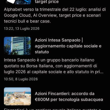
target price
Alphabet verso la trimestrale del 22 luglio: analisi di
Google Cloud, AI Overview, target price e scenari
tecnici bull e bear case.
13:22, 13 Luglio 2026
Azioni Intesa Sanpaolo |
aggiornamento capitale sociale e
statuto
Intesa Sanpaolo è un gruppo bancario italiano
quotato su Borsa Italiana, con aggiornamenti di
luglio 2026 al capitale sociale e allo statuto in primo
piano. Esplora i target price ISP di terze parti e
10:50, 8 Luglio 2026
l'analisi tecnica. Le performance passate non sono
un indicatore affidabile dei risultati futuri.
Azioni Fincantieri: accordo da
€600M per tecnologia subacquea