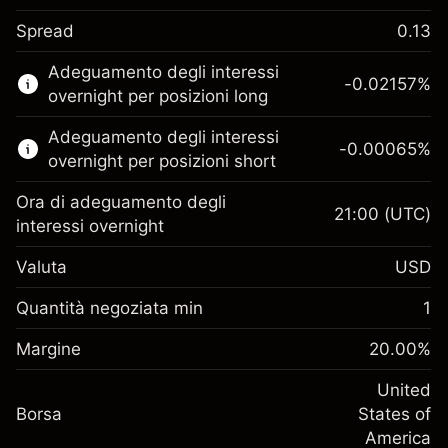
Spread
0.13
Questo mercato finanziario è disponibile per il
Adeguamento degli interessi
trading di CFD.
-0.02157
%
overnight per posizioni long
Scopri di più su:
Adeguamento degli interessi
-0.00065
%
CFD
overnight per posizioni short
Ora di adeguamento degli
21:00
(UTC)
interessi overnight
Valuta
USD
Margine. Il tuo
$1,000.00
investimento
Quantità negoziata min
1
Adeguamento
Margine. Il tuo
-0.021568
$1,000.00
Margine
finanziamento overnight
20.00
%
investimento
%
Oneri per l'intero valore della
(-$1.08)
Adeguamento
United
posizione
-0.000654
Borsa
finanziamento overnight
States of
Dimensione dell'operazione a leva
%
Oneri per l'intero valore della
America
~
$5,000.00
(-$0.03)