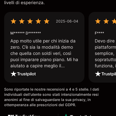
livelli di esperienza.
2025-06-04
M****** D*******
F****
App molto utile per chi inizia da
Devo dire
zero. C’è sia la modalità demo
piattaform
che quella con soldi veri, così
semplice, 
puoi imparare piano piano. Mi ha
sopratutto
aiutato a capire meglio il
funziona, 
trading. La consiglio a chi parte
Davide e' 
senza esperienza.
spiega qu
conoscenz
Sono riportate le nostre recensioni a 4 e 5 stelle. I dati
consigliat
individuali dell'utente sono stati intenzionalmente resi
anonimi al fine di salvaguardare la sua privacy, in
ottemperanza alle prescrizioni del GDPR.