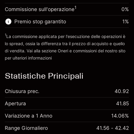
posizione
Denaro da leva ~
$4,000.00
1
Commissione sull'operazione
0%
Dimensione dell'operazione a leva
~
$5,000.00
Premio stop garantito
1
%
Vai alla piattaforma
Denaro da leva ~
$4,000.00
1
La commissione applicata per l'esecuzione delle operazioni è
lo spread, ossia la differenza tra il prezzo di acquisto e quello
Vai alla piattaforma
di vendita. Vai alla sezione
Oneri e commissioni
del nostro sito
per ulteriori informazioni
oneri e commissioni
Statistiche Principali
Chiusura prec.
40.92
Apertura
41.85
Variazione a 1 Anno
14.06%
Range Giornaliero
41.56 - 42.42