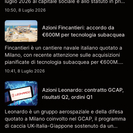
luglio 2026 al capitale sociale e allo statuto in primo
piano. Esplora i target price ISP di terze parti e
10:50, 8 Luglio 2026
l'analisi tecnica. Le performance passate non sono
un indicatore affidabile dei risultati futuri.
Azioni Fincantieri: accordo da
€600M per tecnologia subacquea
Fincantieri è un cantiere navale italiano quotato a
Milano, con recente attenzione sulle acquisizioni
pianificate di tecnologia subacquea per €600M.
Scopri i target di prezzo FCT di terze parti e l'analisi
10:41, 8 Luglio 2026
tecnica. Le performance passate non sono un
indicatore affidabile dei risultati futuri.
Azioni Leonardo: contratto GCAP,
risultati Q2, ordini Q1
Leonardo è un gruppo aerospaziale e della difesa
quotato a Milano coinvolto nel GCAP, il programma
di caccia UK-Italia-Giappone sostenuto da un
contratto da 4,6 miliardi di sterline. I risultati