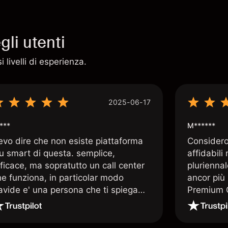
li utenti
 livelli di esperienza.
2025-06-17
***
M******
evo dire che non esiste piattaforma
Considero 
iu smart di questa. semplice,
affidabili
ficace, ma sopratutto un call center
pluriennal
he funziona, in particolar modo
ancor più 
avide e' una persona che ti spiega
Premium C
uando le tue conoscenze non
assistenz
rivano. super consigliata
qualificat
trading di