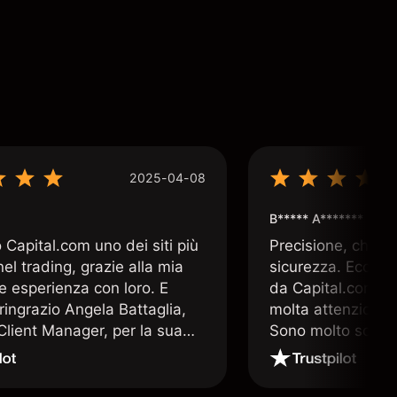
2025-04-08
B***** A*******
Capital.com uno dei siti più
Precisione, chiar
 nel trading, grazie alla mia
sicurezza. Ecco q
e esperienza con loro. E
da Capital.com. 
ringrazio Angela Battaglia,
molta attenzione a
lient Manager, per la sua
Sono molto soddis
a altamente professionale e
che offre Capital
a. E nulla è più prezioso nel
 un valido supporto operativo