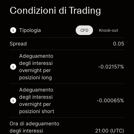
Condizioni di Trading
Tipologia
CFD
Knock-out
Spread
0.05
Questo strumento finanziario è disponibile per
Adeguamento
il trading di CFD e knock-out.
degli interessi
-0.02157
%
Scopri di più su:
overnight per
posizioni long
CFD
Knock-out
Adeguamento
degli interessi
-0.00065
%
overnight per
posizioni short
Ora di adeguamento
Margine. Il tuo
degli interessi
21:00
(UTC)