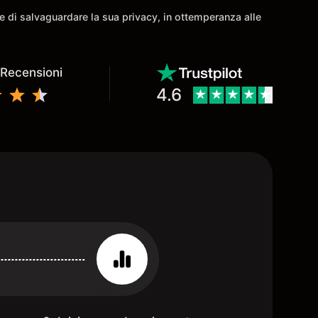
come io ho avuto la
ine di salvaguardare la sua privacy, in ottemperanza alle
à di avere.
 Recensioni
4.6