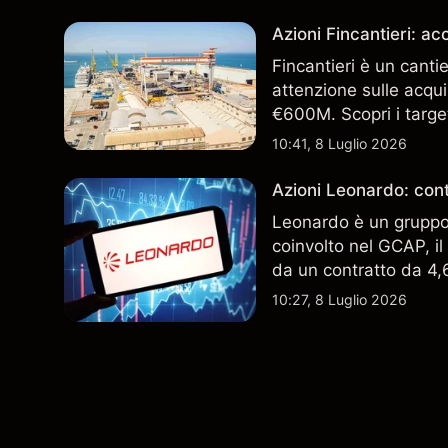
Azioni Fincantieri: 
Fincantieri è un canti
attenzione sulle acqui
€600M. Scopri i target
performance passate no
10:41, 8 Luglio 2026
Azioni Leonardo: cont
Leonardo è un gruppo 
coinvolto nel GCAP, i
da un contratto da 4,6 
indicatore affidabile de
10:27, 8 Luglio 2026