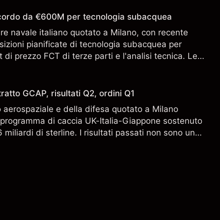
accordo da €600M per tecnologia subacquea
ere navale italiano quotato a Milano, con recente
sizioni pianificate di tecnologia subacquea per
 di prezzo FCT di terze parti e l'analisi tecnica. Le
n sono un indicatore affidabile dei risultati futuri.
ratto GCAP, risultati Q2, ordini Q1
aerospaziale e della difesa quotato a Milano
l programma di caccia UK-Italia-Giappone sostenuto
miliardi di sterline. I risultati passati non sono un
i risultati futuri.