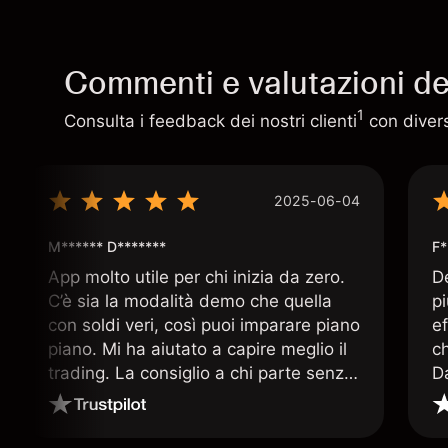
Commenti e valutazioni deg
1
Consulta i feedback dei nostri clienti
con diversi
2025-06-04
M****** D*******
F*
App molto utile per chi inizia da zero.
D
C’è sia la modalità demo che quella
p
con soldi veri, così puoi imparare piano
ef
piano. Mi ha aiutato a capire meglio il
c
trading. La consiglio a chi parte senza
D
esperienza.
q
ar