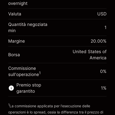
$1,000.00
investimento
overnight
Adeguamento
Valuta
-0.021568
USD
finanziamento overnight
%
Oneri per l'intero valore della
Quantità negoziata
Margine. Il tuo
(-$1.08)
1
posizione
$1,000.00
min
investimento
Dimensione dell'operazione a leva ~
$5,000.00
Adeguamento
Margine
20.00
%
Denaro da leva ~
$4,000.00
-0.000654
finanziamento overnight
%
United States of
Oneri per l'intero valore della
Borsa
(-$0.03)
posizione
America
Vai alla piattaforma
Dimensione dell'operazione a leva ~
$5,000.00
Commissione
Denaro da leva ~
$4,000.00
0%
1
sull'operazione
Premio stop
Vai alla piattaforma
1
%
garantito
1
La commissione applicata per l'esecuzione delle
operazioni è lo spread, ossia la differenza tra il prezzo di