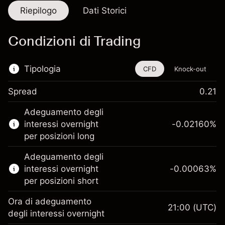
Riepilogo
Dati Storici
Condizioni di Trading
Tipologia
CFD
Knock-out
Spread
0.21
Questo strumento finanziario è disponibile
Adeguamento degli
per il trading di CFD e knock-out.
interessi overnight
-0.02160
%
Scopri di più su:
per posizioni long
CFD
Adeguamento degli
Knock-out
interessi overnight
-0.00063
%
per posizioni short
Ora di adeguamento
21:00
(UTC)
degli interessi overnight
Margine. Il tuo