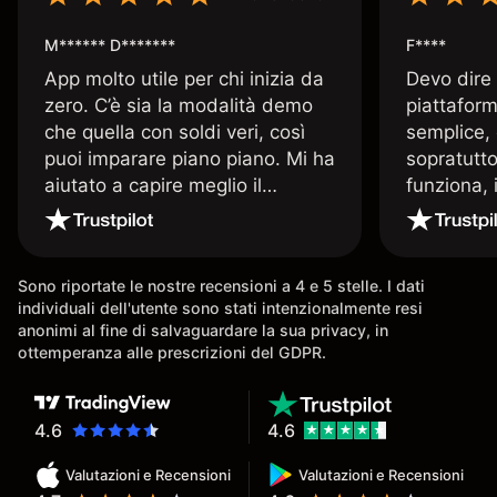
M****** D*******
F****
App molto utile per chi inizia da
Devo dire
zero. C’è sia la modalità demo
piattaform
che quella con soldi veri, così
semplice, 
puoi imparare piano piano. Mi ha
sopratutto
aiutato a capire meglio il
funziona, 
trading. La consiglio a chi parte
Davide e' 
senza esperienza.
spiega qu
conoscenz
Sono riportate le nostre recensioni a 4 e 5 stelle. I dati
consigliat
individuali dell'utente sono stati intenzionalmente resi
anonimi al fine di salvaguardare la sua privacy, in
ottemperanza alle prescrizioni del GDPR.
4.6
4.6
Valutazioni e Recensioni
Valutazioni e Recensioni