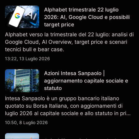
Alphabet trimestrale 22 luglio
2026: AI, Google Cloud e possibili
target price
Alphabet verso la trimestrale del 22 luglio: analisi di
Google Cloud, AI Overview, target price e scenari
tecnici bull e bear case.
13:22, 13 Luglio 2026
Azioni Intesa Sanpaolo |
aggiornamento capitale sociale e
statuto
Intesa Sanpaolo è un gruppo bancario italiano
quotato su Borsa Italiana, con aggiornamenti di
luglio 2026 al capitale sociale e allo statuto in primo
piano. Esplora i target price ISP di terze parti e
10:50, 8 Luglio 2026
l'analisi tecnica. Le performance passate non sono
un indicatore affidabile dei risultati futuri.