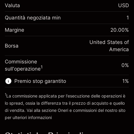
$1,000.00
Valuta
USD
investimento
Adeguamento
Quantità negoziata min
1
-0.021596
finanziamento overnight
Margine. Il tuo
%
$1,000.00
Oneri per l'intero valore della
Margine
20.00
%
investimento
(-$1.08)
posizione
Adeguamento
United States of
Dimensione dell'operazione a leva
-0.000626
Borsa
finanziamento overnight
America
~
$5,000.00
%
Oneri per l'intero valore della
Denaro da leva ~
$4,000.00
(-$0.03)
Commissione
posizione
0%
1
sull'operazione
Dimensione dell'operazione a leva
Vai alla piattaforma
~
$5,000.00
Premio stop garantito
1
%
Denaro da leva ~
$4,000.00
1
La commissione applicata per l'esecuzione delle operazioni è
lo spread, ossia la differenza tra il prezzo di acquisto e quello
Vai alla piattaforma
di vendita. Vai alla sezione
Oneri e commissioni
del nostro sito
per ulteriori informazioni
oneri e commissioni