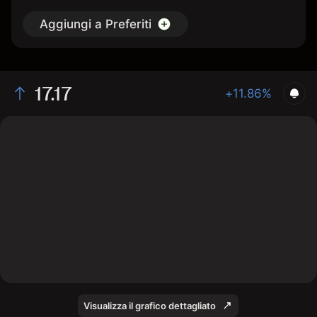
Aggiungi a Preferiti
17.17
+11.86%
The chart shows the FWRD stock price data over the
last 1 day, with a current price of 17.17, a high of 17.03,
and a low of 16.8.
Visualizza il grafico dettagliato