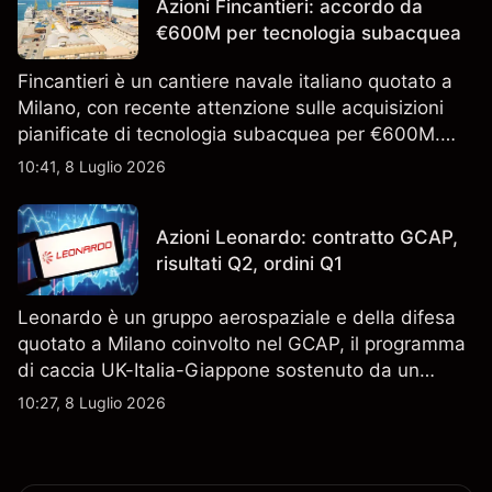
Azioni Fincantieri: accordo da
€600M per tecnologia subacquea
Fincantieri è un cantiere navale italiano quotato a
Milano, con recente attenzione sulle acquisizioni
pianificate di tecnologia subacquea per €600M.
Scopri i target di prezzo FCT di terze parti e l'analisi
10:41, 8 Luglio 2026
tecnica. Le performance passate non sono un
indicatore affidabile dei risultati futuri.
Azioni Leonardo: contratto GCAP,
risultati Q2, ordini Q1
Leonardo è un gruppo aerospaziale e della difesa
quotato a Milano coinvolto nel GCAP, il programma
di caccia UK-Italia-Giappone sostenuto da un
contratto da 4,6 miliardi di sterline. I risultati
10:27, 8 Luglio 2026
passati non sono un indicatore affidabile dei
risultati futuri.