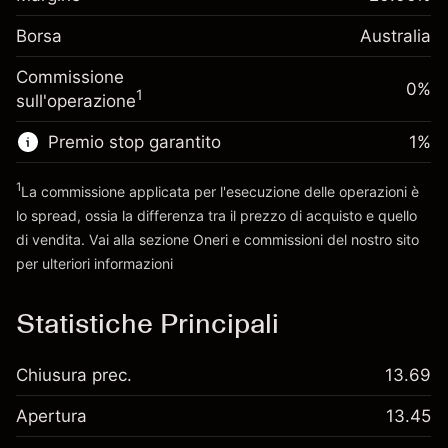
investimento
(-A$1.14)
posizione
Borsa
Adeguamento
Australia
Dimensione dell'operazione a leva
0.000884
finanziamento overnight
~
A$5,000.00
%
Commissione
Oneri per l'intero valore della
0%
Denaro da leva ~
A$4,000.00
(A$0.04)
1
sull'operazione
posizione
Dimensione dell'operazione a leva
Premio stop garantito
1
%
Vai alla piattaforma
~
A$5,000.00
Denaro da leva ~
A$4,000.00
1
La commissione applicata per l'esecuzione delle operazioni è
lo spread, ossia la differenza tra il prezzo di acquisto e quello
di vendita. Vai alla sezione
Oneri e commissioni
del nostro sito
Vai alla piattaforma
per ulteriori informazioni
oneri e commissioni
Statistiche Principali
Chiusura prec.
13.69
Apertura
13.45