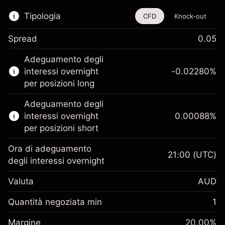
Tipologia
CFD
Knock-out
Spread
0.05
Questo strumento finanziario è disponibile
Adeguamento degli
per il trading di CFD e knock-out.
interessi overnight
-0.02280
%
Scopri di più su:
per posizioni long
CFD
Adeguamento degli
Knock-out
interessi overnight
0.00088
%
per posizioni short
Ora di adeguamento
21:00
(UTC)
degli interessi overnight
Margine. Il tuo
A$1,000.00
Valuta
AUD
investimento
Adeguamento
Quantità negoziata min
1
-0.022801
finanziamento overnight
Margine. Il tuo
%
A$1,000.00
Oneri per l'intero valore della
Margine
20.00
%