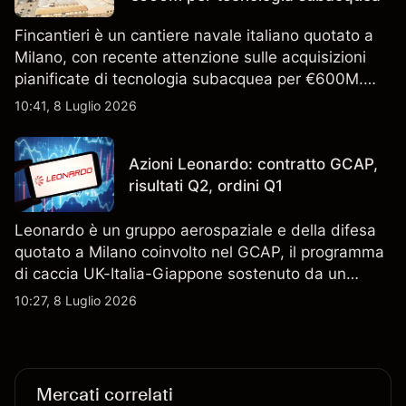
Fincantieri è un cantiere navale italiano quotato a
Milano, con recente attenzione sulle acquisizioni
pianificate di tecnologia subacquea per €600M.
Scopri i target di prezzo FCT di terze parti e l'analisi
10:41, 8 Luglio 2026
tecnica. Le performance passate non sono un
indicatore affidabile dei risultati futuri.
Azioni Leonardo: contratto GCAP,
risultati Q2, ordini Q1
Leonardo è un gruppo aerospaziale e della difesa
quotato a Milano coinvolto nel GCAP, il programma
di caccia UK-Italia-Giappone sostenuto da un
contratto da 4,6 miliardi di sterline. I risultati
10:27, 8 Luglio 2026
passati non sono un indicatore affidabile dei
risultati futuri.
Mercati correlati