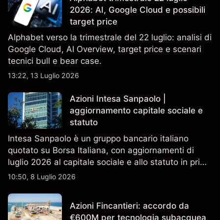
2026: AI, Google Cloud e possibili
target price
Alphabet verso la trimestrale del 22 luglio: analisi di
Google Cloud, AI Overview, target price e scenari
tecnici bull e bear case.
13:22, 13 Luglio 2026
Azioni Intesa Sanpaolo |
aggiornamento capitale sociale e
statuto
Intesa Sanpaolo è un gruppo bancario italiano
quotato su Borsa Italiana, con aggiornamenti di
luglio 2026 al capitale sociale e allo statuto in primo
piano. Esplora i target price ISP di terze parti e
10:50, 8 Luglio 2026
l'analisi tecnica. Le performance passate non sono
un indicatore affidabile dei risultati futuri.
Azioni Fincantieri: accordo da
€600M per tecnologia subacquea