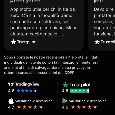
M****** D*******
F****
App molto utile per chi inizia da
Devo dire
zero. C’è sia la modalità demo
piattaform
che quella con soldi veri, così
semplice, 
puoi imparare piano piano. Mi ha
sopratutto
aiutato a capire meglio il
funziona, 
trading. La consiglio a chi parte
Davide e' 
senza esperienza.
spiega qu
conoscenz
Sono riportate le nostre recensioni a 4 e 5 stelle. I dati
consigliat
individuali dell'utente sono stati intenzionalmente resi
anonimi al fine di salvaguardare la sua privacy, in
ottemperanza alle prescrizioni del GDPR.
4.6
4.6
Valutazioni e Recensioni
Valutazioni e Recensioni
4.7
4.6