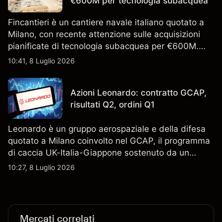
€600M per tecnologia subacquea
Fincantieri è un cantiere navale italiano quotato a
Milano, con recente attenzione sulle acquisizioni
pianificate di tecnologia subacquea per €600M.
Scopri i target di prezzo FCT di terze parti e l'analisi
10:41, 8 Luglio 2026
tecnica. Le performance passate non sono un
indicatore affidabile dei risultati futuri.
Azioni Leonardo: contratto GCAP,
risultati Q2, ordini Q1
Leonardo è un gruppo aerospaziale e della difesa
quotato a Milano coinvolto nel GCAP, il programma
di caccia UK-Italia-Giappone sostenuto da un
contratto da 4,6 miliardi di sterline. I risultati
10:27, 8 Luglio 2026
passati non sono un indicatore affidabile dei
risultati futuri.
Mercati correlati