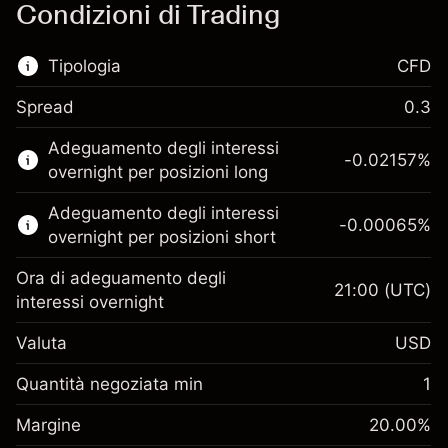
Condizioni di Trading
Tipologia
CFD
Spread
0.3
Questo mercato finanziario è disponibile per il
Adeguamento degli interessi
trading di CFD.
-0.02157
%
overnight per posizioni long
Scopri di più su:
Adeguamento degli interessi
-0.00065
%
CFD
overnight per posizioni short
Ora di adeguamento degli
21:00
(UTC)
interessi overnight
Valuta
USD
Margine. Il tuo
$1,000.00
investimento
Quantità negoziata min
1
Adeguamento
Margine. Il tuo
-0.021568
$1,000.00
Margine
finanziamento overnight
20.00
%
investimento
%
Oneri per l'intero valore della