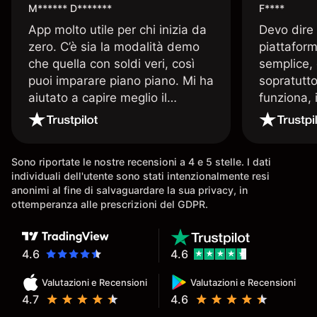
M****** D*******
F****
App molto utile per chi inizia da
Devo dire
zero. C’è sia la modalità demo
piattaform
che quella con soldi veri, così
semplice, 
puoi imparare piano piano. Mi ha
sopratutto
aiutato a capire meglio il
funziona, 
trading. La consiglio a chi parte
Davide e' 
senza esperienza.
spiega qu
conoscenz
Sono riportate le nostre recensioni a 4 e 5 stelle. I dati
consigliat
individuali dell'utente sono stati intenzionalmente resi
anonimi al fine di salvaguardare la sua privacy, in
ottemperanza alle prescrizioni del GDPR.
4.6
4.6
Valutazioni e Recensioni
Valutazioni e Recensioni
4.7
4.6