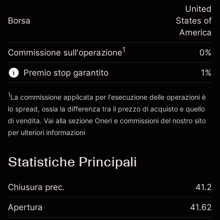
(-$1.08)
Adeguamento
United
posizione
-0.000654
Borsa
finanziamento overnight
States of
Dimensione dell'operazione a leva
%
Oneri per l'intero valore della
America
~
$5,000.00
(-$0.03)
posizione
Denaro da leva ~
$4,000.00
1
Commissione sull'operazione
0%
Dimensione dell'operazione a leva
~
$5,000.00
Premio stop garantito
1
%
Vai alla piattaforma
Denaro da leva ~
$4,000.00
1
La commissione applicata per l'esecuzione delle operazioni è
lo spread, ossia la differenza tra il prezzo di acquisto e quello
Vai alla piattaforma
di vendita. Vai alla sezione
Oneri e commissioni
del nostro sito
per ulteriori informazioni
oneri e commissioni
Statistiche Principali
Chiusura prec.
41.2
Apertura
41.62