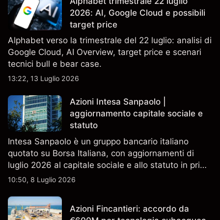
Alphabet trimestrale 22 luglio
2026: AI, Google Cloud e possibili
target price
Alphabet verso la trimestrale del 22 luglio: analisi di
Google Cloud, AI Overview, target price e scenari
tecnici bull e bear case.
13:22, 13 Luglio 2026
Azioni Intesa Sanpaolo |
aggiornamento capitale sociale e
statuto
Intesa Sanpaolo è un gruppo bancario italiano
quotato su Borsa Italiana, con aggiornamenti di
luglio 2026 al capitale sociale e allo statuto in primo
piano. Esplora i target price ISP di terze parti e
10:50, 8 Luglio 2026
l'analisi tecnica. Le performance passate non sono
un indicatore affidabile dei risultati futuri.
Azioni Fincantieri: accordo da