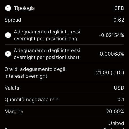
Tipologia
CFD
Spread
0.62
Questo mercato finanziario è disponibile per il
Adeguamento degli interessi
trading di CFD.
-0.02154
%
overnight per posizioni long
Scopri di più su:
Adeguamento degli interessi
-0.00068
%
CFD
overnight per posizioni short
Ora di adeguamento degli
21:00
(UTC)
interessi overnight
Valuta
USD
Margine. Il tuo
$1,000.00
investimento
Quantità negoziata min
0.1
Adeguamento
Margine. Il tuo
-0.02154
$1,000.00
Margine
finanziamento overnight
20.00
%
investimento
%
Oneri per l'intero valore della
(-$1.08)
Adeguamento
United
posizione
-0.000682