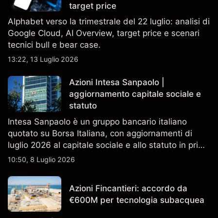
target price
Alphabet verso la trimestrale del 22 luglio: analisi di
Google Cloud, AI Overview, target price e scenari
tecnici bull e bear case.
13:22, 13 Luglio 2026
Azioni Intesa Sanpaolo |
aggiornamento capitale sociale e
statuto
Intesa Sanpaolo è un gruppo bancario italiano
quotato su Borsa Italiana, con aggiornamenti di
luglio 2026 al capitale sociale e allo statuto in primo
piano. Esplora i target price ISP di terze parti e
10:50, 8 Luglio 2026
l'analisi tecnica. Le performance passate non sono
un indicatore affidabile dei risultati futuri.
Azioni Fincantieri: accordo da
€600M per tecnologia subacquea