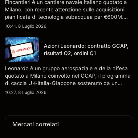
Fincantieri è un cantiere navale italiano quotato a
Milano, con recente attenzione sulle acquisizioni
pianificate di tecnologia subacquea per €600M.
Scopri i target di prezzo FCT di terze parti e l'analisi
10:41, 8 Luglio 2026
tecnica. Le performance passate non sono un
indicatore affidabile dei risultati futuri.
Azioni Leonardo: contratto GCAP,
risultati Q2, ordini Q1
Leonardo è un gruppo aerospaziale e della difesa
quotato a Milano coinvolto nel GCAP, il programma
di caccia UK-Italia-Giappone sostenuto da un
contratto da 4,6 miliardi di sterline. I risultati
10:27, 8 Luglio 2026
passati non sono un indicatore affidabile dei
risultati futuri.
Mercati correlati