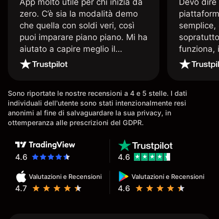
App molto utile per chi inizia da
Devo dire
zero. C’è sia la modalità demo
piattaform
che quella con soldi veri, così
semplice, 
puoi imparare piano piano. Mi ha
sopratutto
aiutato a capire meglio il
funziona, 
trading. La consiglio a chi parte
Davide e' 
senza esperienza.
spiega qu
conoscenz
Sono riportate le nostre recensioni a 4 e 5 stelle. I dati
consigliat
individuali dell'utente sono stati intenzionalmente resi
anonimi al fine di salvaguardare la sua privacy, in
ottemperanza alle prescrizioni del GDPR.
4.6
4.6
Valutazioni e Recensioni
Valutazioni e Recensioni
4.7
4.6