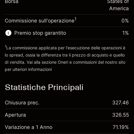
Borsa
finanziamento overnight
States of
Dimensione dell'operazione a leva
%
Oneri per l'intero valore della
America
~
$5,000.00
(-$0.03)
posizione
Denaro da leva ~
$4,000.00
1
Commissione sull'operazione
0%
Dimensione dell'operazione a leva
~
$5,000.00
Premio stop garantito
1
%
Vai alla piattaforma
Denaro da leva ~
$4,000.00
1
La commissione applicata per l'esecuzione delle operazioni è
lo spread, ossia la differenza tra il prezzo di acquisto e quello
Vai alla piattaforma
di vendita. Vai alla sezione
Oneri e commissioni
del nostro sito
per ulteriori informazioni
oneri e commissioni
Statistiche Principali
Chiusura prec.
327.46
Apertura
326.55
Variazione a 1 Anno
71.19%