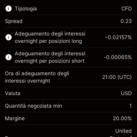
Tipologia
CFD
Spread
0.23
Questo mercato finanziario è disponibile per il
Adeguamento degli interessi
trading di CFD.
-0.02157
%
overnight per posizioni long
Scopri di più su:
Adeguamento degli interessi
-0.00065
%
CFD
overnight per posizioni short
Ora di adeguamento degli
21:00
(UTC)
interessi overnight
Valuta
USD
Margine. Il tuo
$1,000.00
investimento
Quantità negoziata min
1
Adeguamento
Margine. Il tuo
-0.021568
$1,000.00
Margine
finanziamento overnight
20.00
%
investimento
%
Oneri per l'intero valore della
(-$1.08)
Adeguamento
United
posizione
-0.000654