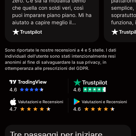
zero. C’è sia la modalità demo
piattaform
che quella con soldi veri, così
semplice, 
puoi imparare piano piano. Mi ha
sopratutto
aiutato a capire meglio il
funziona, 
trading. La consiglio a chi parte
Davide e' 
senza esperienza.
spiega qu
conoscenz
Sono riportate le nostre recensioni a 4 e 5 stelle. I dati
consigliat
individuali dell'utente sono stati intenzionalmente resi
anonimi al fine di salvaguardare la sua privacy, in
ottemperanza alle prescrizioni del GDPR.
4.6
4.6
Valutazioni e Recensioni
Valutazioni e Recensioni
4.7
4.6
Tre passaggi per iniziare