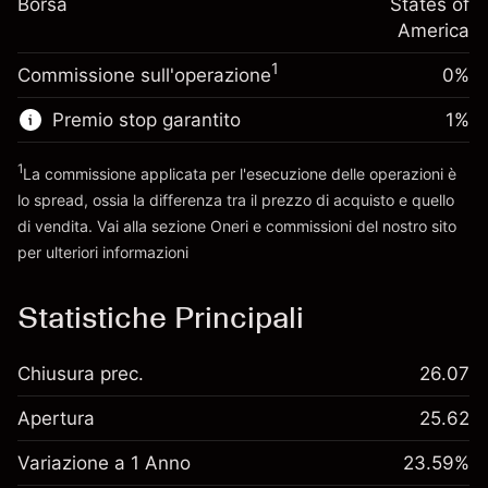
Borsa
finanziamento overnight
States of
Dimensione dell'operazione a leva
%
Oneri per l'intero valore della
America
~
$5,000.00
(-$0.03)
posizione
Denaro da leva ~
$4,000.00
1
Commissione sull'operazione
0%
Dimensione dell'operazione a leva
~
$5,000.00
Premio stop garantito
1
%
Vai alla piattaforma
Denaro da leva ~
$4,000.00
1
La commissione applicata per l'esecuzione delle operazioni è
lo spread, ossia la differenza tra il prezzo di acquisto e quello
Vai alla piattaforma
di vendita. Vai alla sezione
Oneri e commissioni
del nostro sito
per ulteriori informazioni
oneri e commissioni
Statistiche Principali
Chiusura prec.
26.07
Apertura
25.62
Variazione a 1 Anno
23.59%