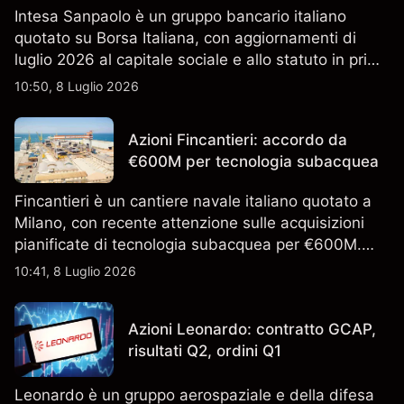
Intesa Sanpaolo è un gruppo bancario italiano
quotato su Borsa Italiana, con aggiornamenti di
luglio 2026 al capitale sociale e allo statuto in primo
piano. Esplora i target price ISP di terze parti e
10:50, 8 Luglio 2026
l'analisi tecnica. Le performance passate non sono
un indicatore affidabile dei risultati futuri.
Azioni Fincantieri: accordo da
€600M per tecnologia subacquea
Fincantieri è un cantiere navale italiano quotato a
Milano, con recente attenzione sulle acquisizioni
pianificate di tecnologia subacquea per €600M.
Scopri i target di prezzo FCT di terze parti e l'analisi
10:41, 8 Luglio 2026
tecnica. Le performance passate non sono un
indicatore affidabile dei risultati futuri.
Azioni Leonardo: contratto GCAP,
risultati Q2, ordini Q1
Leonardo è un gruppo aerospaziale e della difesa