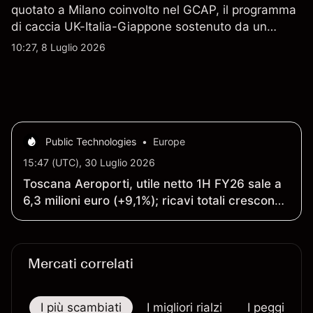
quotato a Milano coinvolto nel GCAP, il programma
di caccia UK-Italia-Giappone sostenuto da un
contratto da 4,6 miliardi di sterline. I risultati
10:27, 8 Luglio 2026
passati non sono un indicatore affidabile dei
risultati futuri.
Public Technologies
•
Europe
15:47 (UTC), 30 Luglio 2026
Toscana Aeroporti, utile netto 1H FY26 sale a
6,3 milioni euro (+9,1%); ricavi totali crescono
a 76,3 milioni (+15,4%)
Mercati correlati
I più scambiati
I migliori rialzi
I peggiori r