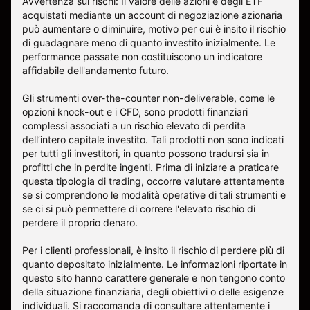
Avvertenza sui rischi: Il valore delle azioni e degli ETF
acquistati mediante un account di negoziazione azionaria
può aumentare o diminuire, motivo per cui è insito il rischio
di guadagnare meno di quanto investito inizialmente. Le
performance passate non costituiscono un indicatore
affidabile dell'andamento futuro.
Gli strumenti over-the-counter non-deliverable, come le
opzioni knock-out e i CFD, sono prodotti finanziari
complessi associati a un rischio elevato di perdita
dell’intero capitale investito. Tali prodotti non sono indicati
per tutti gli investitori, in quanto possono tradursi sia in
profitti che in perdite ingenti. Prima di iniziare a praticare
questa tipologia di trading, occorre valutare attentamente
se si comprendono le modalità operative di tali strumenti e
se ci si può permettere di correre l'elevato rischio di
perdere il proprio denaro.
Per i clienti professionali, è insito il rischio di perdere più di
quanto depositato inizialmente. Le informazioni riportate in
questo sito hanno carattere generale e non tengono conto
della situazione finanziaria, degli obiettivi o delle esigenze
individuali. Si raccomanda di consultare attentamente i