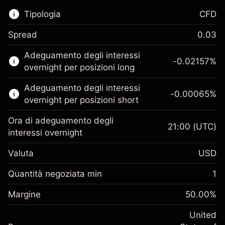
Tipologia
CFD
Spread
0.03
Questo mercato finanziario è disponibile per il
Adeguamento degli interessi
trading di CFD.
-0.02157
%
overnight per posizioni long
Scopri di più su:
Adeguamento degli interessi
-0.00065
%
CFD
overnight per posizioni short
Ora di adeguamento degli
21:00
(UTC)
interessi overnight
Valuta
USD
Margine. Il tuo
$1,000.00
investimento
Quantità negoziata min
1
Adeguamento
Margine. Il tuo
-0.021568
$1,000.00
Margine
finanziamento overnight
50.00
%
investimento
%
Oneri per l'intero valore della
(-$0.43)
Adeguamento
United
posizione
-0.000654