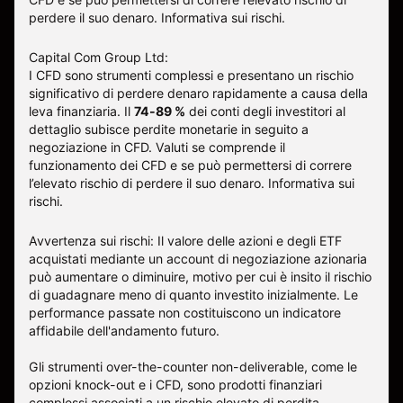
perdere il suo denaro.
Informativa sui rischi
.
Capital Com Group Ltd:
I CFD sono strumenti complessi e presentano un rischio
significativo di perdere denaro rapidamente a causa della
leva finanziaria. Il
74-89 %
dei conti degli investitori al
dettaglio subisce perdite monetarie in seguito a
negoziazione in CFD. Valuti se comprende il
funzionamento dei CFD e se può permettersi di correre
l’elevato rischio di perdere il suo denaro.
Informativa sui
rischi
.
Avvertenza sui rischi: Il valore delle azioni e degli ETF
acquistati mediante un account di negoziazione azionaria
può aumentare o diminuire, motivo per cui è insito il rischio
di guadagnare meno di quanto investito inizialmente. Le
performance passate non costituiscono un indicatore
affidabile dell'andamento futuro.
Gli strumenti over-the-counter non-deliverable, come le
opzioni knock-out e i CFD, sono prodotti finanziari
complessi associati a un rischio elevato di perdita