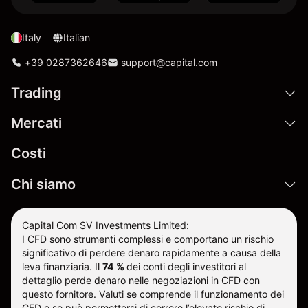
Italy
Italian
+39 0287362646
support@capital.com
Trading
Mercati
Costi
Chi siamo
Capital Com SV Investments Limited:
I CFD sono strumenti complessi e comportano un rischio
significativo di perdere denaro rapidamente a causa della
leva finanziaria.
Il
74 %
dei conti degli investitori al
dettaglio perde denaro nelle negoziazioni in CFD con
questo fornitore
.
Valuti se comprende il funzionamento dei
CFD e se può permettersi di correre l’elevato rischio di