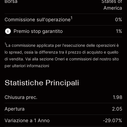
Borsa
finanziamento overnight
States of
Dimensione dell'operazione a leva
%
Oneri per l'intero valore della
America
~
$2,000.00
(-$0.01)
posizione
Denaro da leva ~
$1,000.00
1
Commissione sull'operazione
0%
Dimensione dell'operazione a leva
~
$2,000.00
Premio stop garantito
1
%
Vai alla piattaforma
Denaro da leva ~
$1,000.00
1
La commissione applicata per l'esecuzione delle operazioni è
lo spread, ossia la differenza tra il prezzo di acquisto e quello
Vai alla piattaforma
di vendita. Vai alla sezione
Oneri e commissioni
del nostro sito
per ulteriori informazioni
oneri e commissioni
Statistiche Principali
Chiusura prec.
1.98
Apertura
2.05
Variazione a 1 Anno
-29.07%