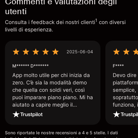
Commenti e valutazioni degli
utenti
1
Consulta i feedback dei nostri clienti
con diversi
livelli di esperienza.
2025-06-04
M****** D*******
F****
App molto utile per chi inizia da
Devo dire
zero. C’è sia la modalità demo
piattaform
che quella con soldi veri, così
semplice, 
puoi imparare piano piano. Mi ha
sopratutto
aiutato a capire meglio il
funziona, 
trading. La consiglio a chi parte
Davide e' 
senza esperienza.
spiega qu
conoscenz
Sono riportate le nostre recensioni a 4 e 5 stelle. I dati
consigliat