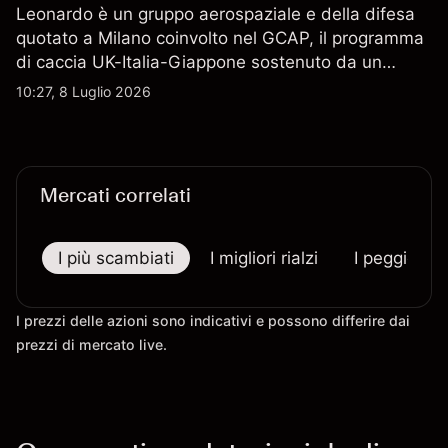
Leonardo è un gruppo aerospaziale e della difesa
quotato a Milano coinvolto nel GCAP, il programma
di caccia UK-Italia-Giappone sostenuto da un
contratto da 4,6 miliardi di sterline. I risultati
10:27, 8 Luglio 2026
passati non sono un indicatore affidabile dei
risultati futuri.
Mercati correlati
I più scambiati
I migliori rialzi
I peggiori r
I prezzi delle azioni sono indicativi e possono differire dai
prezzi di mercato live.