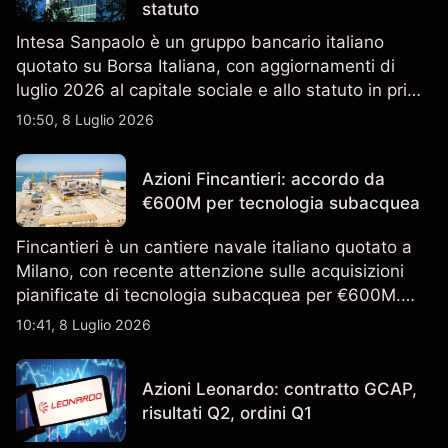
statuto
Intesa Sanpaolo è un gruppo bancario italiano
quotato su Borsa Italiana, con aggiornamenti di
luglio 2026 al capitale sociale e allo statuto in primo
piano. Esplora i target price ISP di terze parti e
10:50, 8 Luglio 2026
l'analisi tecnica. Le performance passate non sono
un indicatore affidabile dei risultati futuri.
Azioni Fincantieri: accordo da
€600M per tecnologia subacquea
Fincantieri è un cantiere navale italiano quotato a
Milano, con recente attenzione sulle acquisizioni
pianificate di tecnologia subacquea per €600M.
Scopri i target di prezzo FCT di terze parti e l'analisi
10:41, 8 Luglio 2026
tecnica. Le performance passate non sono un
indicatore affidabile dei risultati futuri.
Azioni Leonardo: contratto GCAP,
risultati Q2, ordini Q1