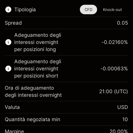
Tipologia
CFD
Knock-out
Spread
0.05
Questo strumento finanziario è disponibile
Adeguamento degli
per il trading di CFD e knock-out.
interessi overnight
-0.02160
%
Scopri di più su:
per posizioni long
CFD
Adeguamento degli
Knock-out
interessi overnight
-0.00063
%
per posizioni short
Ora di adeguamento
21:00
(UTC)
degli interessi overnight
Margine. Il tuo
$1,000.00
Valuta
USD
investimento
Adeguamento
Quantità negoziata min
10
-0.021596
finanziamento overnight
Margine. Il tuo
%
$1,000.00
Oneri per l'intero valore della
Margine
20.00
%