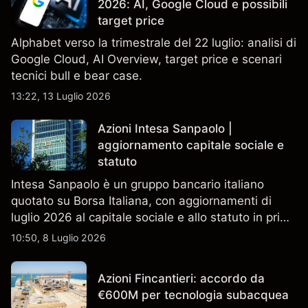
2026: AI, Google Cloud e possibili
target price
Alphabet verso la trimestrale del 22 luglio: analisi di
Google Cloud, AI Overview, target price e scenari
tecnici bull e bear case.
13:22, 13 Luglio 2026
Azioni Intesa Sanpaolo |
aggiornamento capitale sociale e
statuto
Intesa Sanpaolo è un gruppo bancario italiano
quotato su Borsa Italiana, con aggiornamenti di
luglio 2026 al capitale sociale e allo statuto in primo
piano. Esplora i target price ISP di terze parti e
10:50, 8 Luglio 2026
l'analisi tecnica. Le performance passate non sono
un indicatore affidabile dei risultati futuri.
Azioni Fincantieri: accordo da
€600M per tecnologia subacquea