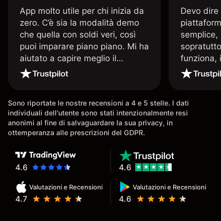
App molto utile per chi inizia da
Devo dire
zero. C’è sia la modalità demo
piattaform
che quella con soldi veri, così
semplice, 
puoi imparare piano piano. Mi ha
sopratutto
aiutato a capire meglio il
funziona, 
trading. La consiglio a chi parte
Davide e' 
senza esperienza.
spiega qu
conoscenz
Sono riportate le nostre recensioni a 4 e 5 stelle. I dati
consigliat
individuali dell'utente sono stati intenzionalmente resi
anonimi al fine di salvaguardare la sua privacy, in
ottemperanza alle prescrizioni del GDPR.
4.6
4.6
Valutazioni e Recensioni
Valutazioni e Recensioni
4.7
4.6