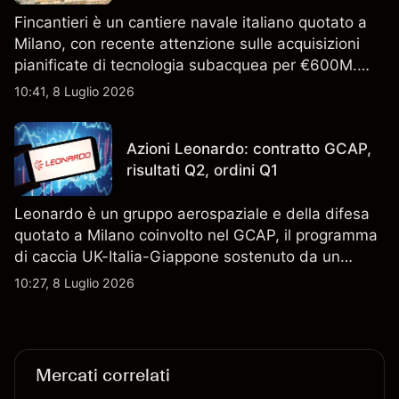
Fincantieri è un cantiere navale italiano quotato a
Milano, con recente attenzione sulle acquisizioni
pianificate di tecnologia subacquea per €600M.
Scopri i target di prezzo FCT di terze parti e l'analisi
10:41, 8 Luglio 2026
tecnica. Le performance passate non sono un
indicatore affidabile dei risultati futuri.
Azioni Leonardo: contratto GCAP,
risultati Q2, ordini Q1
Leonardo è un gruppo aerospaziale e della difesa
quotato a Milano coinvolto nel GCAP, il programma
di caccia UK-Italia-Giappone sostenuto da un
contratto da 4,6 miliardi di sterline. I risultati
10:27, 8 Luglio 2026
passati non sono un indicatore affidabile dei
risultati futuri.
Mercati correlati