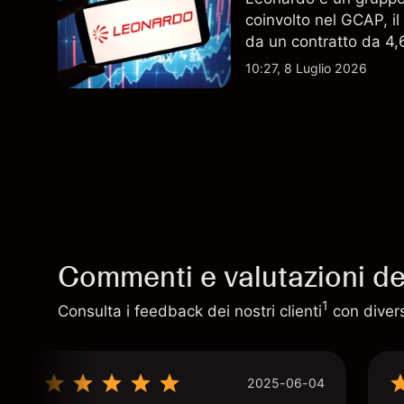
coinvolto nel GCAP, i
da un contratto da 4,6 
indicatore affidabile de
10:27, 8 Luglio 2026
Commenti e valutazioni deg
1
Consulta i feedback dei nostri clienti
con diversi
2025-06-04