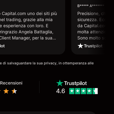
B***** A*******
Capital.com uno dei siti più
Precisione, chiar
 nel trading, grazie alla mia
sicurezza. Ecco q
e esperienza con loro. E
da Capital.com. 
ringrazio Angela Battaglia,
molta attenzione a
lient Manager, per la sua
Sono molto soddis
a altamente professionale e
che offre Capital
a. E nulla è più prezioso nel
 un valido supporto operativo
come io ho avuto la
ine di salvaguardare la sua privacy, in ottemperanza alle
à di avere.
 Recensioni
4.6