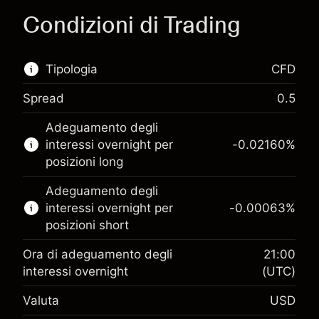
Condizioni di Trading
Tipologia
CFD
Spread
0.5
Questo mercato finanziario è disponibile per il
Adeguamento degli
trading di CFD.
interessi overnight per
-0.02160
%
Scopri di più su:
posizioni long
CFD
Adeguamento degli
interessi overnight per
-0.00063
%
posizioni short
Ora di adeguamento degli
21:00
interessi overnight
(UTC)
Margine. Il tuo
$1,000.00
Valuta
USD
investimento