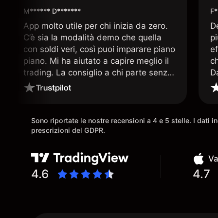
M****** D*******
F*
App molto utile per chi inizia da zero.
D
C’è sia la modalità demo che quella
p
con soldi veri, così puoi imparare piano
ef
piano. Mi ha aiutato a capire meglio il
c
trading. La consiglio a chi parte senza
D
esperienza.
q
ar
Sono riportate le nostre recensioni a 4 e 5 stelle. I dati 
prescrizioni del GDPR.
Va
4.6
4.7