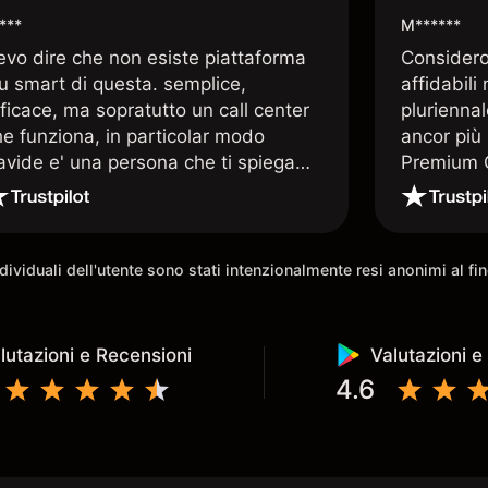
***
M******
evo dire che non esiste piattaforma
Considero 
iu smart di questa. semplice,
affidabili
ficace, ma sopratutto un call center
pluriennal
he funziona, in particolar modo
ancor più 
avide e' una persona che ti spiega
Premium C
uando le tue conoscenze non
assistenz
rivano. super consigliata
qualificat
trading di
e morale 
individuali dell'utente sono stati intenzionalmente resi anonimi al f
possibilit
lutazioni e Recensioni
Valutazioni e
4.6