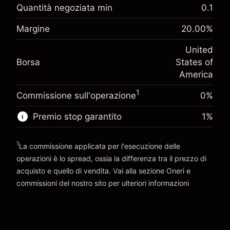
Adeguamento
Quantità negoziata min
0.1
-0.021596
finanziamento overnight
Margine. Il tuo
%
Margine
20.00
%
$1,000.00
Oneri per l'intero valore della
investimento
(-$1.08)
posizione
United
Adeguamento
Dimensione dell'operazione a leva ~
$5,000.00
-0.000626
Borsa
States of
finanziamento overnight
Denaro da leva ~
$4,000.00
%
America
Oneri per l'intero valore della
(-$0.03)
posizione
1
Commissione sull'operazione
0%
Vai alla piattaforma
Dimensione dell'operazione a leva ~
$5,000.00
Denaro da leva ~
$4,000.00
Premio stop garantito
1
%
1
Vai alla piattaforma
La commissione applicata per l'esecuzione delle
operazioni è lo spread, ossia la differenza tra il prezzo di
acquisto e quello di vendita. Vai alla sezione
Oneri e
commissioni
del nostro sito per ulteriori informazioni
oneri e commissioni