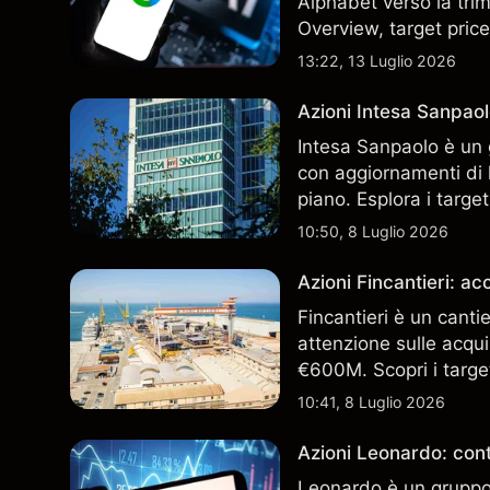
Alphabet verso la trim
Overview, target price
13:22, 13 Luglio 2026
Azioni Intesa Sanpaol
Intesa Sanpaolo è un 
con aggiornamenti di l
piano. Esplora i target
performance passate no
10:50, 8 Luglio 2026
Azioni Fincantieri: 
Fincantieri è un canti
attenzione sulle acqui
€600M. Scopri i target
performance passate no
10:41, 8 Luglio 2026
Azioni Leonardo: cont
Leonardo è un gruppo 