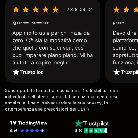
2025-06-04
M****** D*******
F****
App molto utile per chi inizia da
Devo dire
zero. C’è sia la modalità demo
piattaform
che quella con soldi veri, così
semplice, 
puoi imparare piano piano. Mi ha
sopratutto
aiutato a capire meglio il
funziona, 
trading. La consiglio a chi parte
Davide e' 
senza esperienza.
spiega qu
conoscenz
Sono riportate le nostre recensioni a 4 e 5 stelle. I dati
consigliat
individuali dell'utente sono stati intenzionalmente resi
anonimi al fine di salvaguardare la sua privacy, in
ottemperanza alle prescrizioni del GDPR.
4.6
4.6