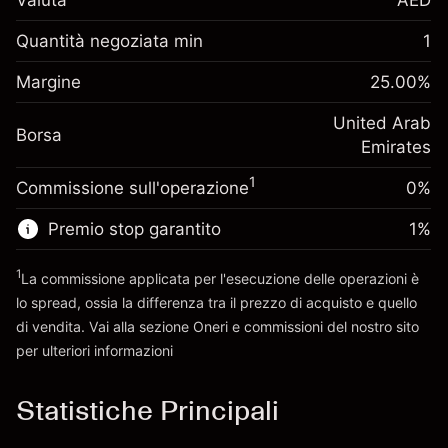
Valuta
AED
Margine. Il tuo
AED 1,000.00
investimento
Quantità negoziata min
1
Adeguamento
Margine. Il tuo
AED 1,000.00
Margine
finanziamento
25.00
%
investimento
-0.0216
%
overnight
(-AED 0.86)
Adeguamento
United Arab
Oneri per l'intero valore
Borsa
finanziamento
Emirates
della posizione
-0.000622
%
overnight
Dimensione dell'operazione a leva
(-AED 0.02)
1
Commissione sull'operazione
0%
Oneri per l'intero valore
~
AED 4,000.00
della posizione
Denaro da leva ~
AED 3,000.00
Premio stop garantito
1
%
Dimensione dell'operazione a leva
~
AED 4,000.00
1
La commissione applicata per l'esecuzione delle operazioni è
Vai alla piattaforma
Denaro da leva ~
AED 3,000.00
lo spread, ossia la differenza tra il prezzo di acquisto e quello
di vendita. Vai alla sezione
Oneri e commissioni
del nostro sito
per ulteriori informazioni
Vai alla piattaforma
oneri e commissioni
Statistiche Principali