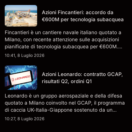
l'analisi tecnica. Le performance passate non sono
un indicatore affidabile dei risultati futuri.
Azioni Fincantieri: accordo da
€600M per tecnologia subacquea
Fincantieri è un cantiere navale italiano quotato a
Milano, con recente attenzione sulle acquisizioni
pianificate di tecnologia subacquea per €600M.
Scopri i target di prezzo FCT di terze parti e l'analisi
10:41, 8 Luglio 2026
tecnica. Le performance passate non sono un
indicatore affidabile dei risultati futuri.
Azioni Leonardo: contratto GCAP,
risultati Q2, ordini Q1
Leonardo è un gruppo aerospaziale e della difesa
quotato a Milano coinvolto nel GCAP, il programma
di caccia UK-Italia-Giappone sostenuto da un
contratto da 4,6 miliardi di sterline. I risultati
10:27, 8 Luglio 2026
passati non sono un indicatore affidabile dei
risultati futuri.