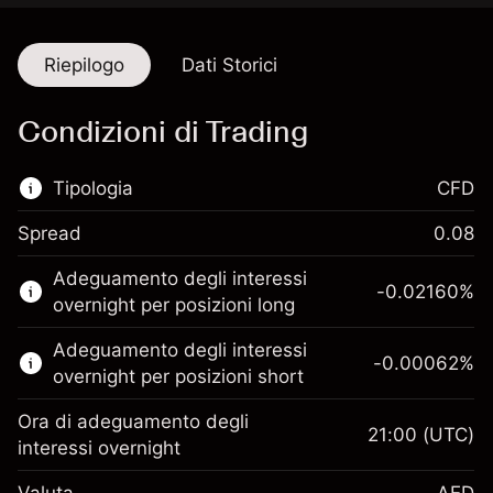
Riepilogo
Dati Storici
Condizioni di Trading
Tipologia
CFD
Spread
0.08
Questo mercato finanziario è disponibile per il
Adeguamento degli interessi
trading di CFD.
-0.02160
%
overnight per posizioni long
Scopri di più su:
Adeguamento degli interessi
-0.00062
%
CFD
overnight per posizioni short
Ora di adeguamento degli
21:00
(UTC)
interessi overnight