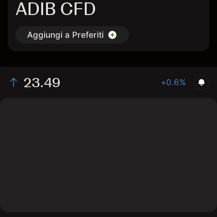
ADIB CFD
Aggiungi a Preferiti
23.49
+0.6%
The chart shows the ADIB stock price data over the
last 1 day, with a current price of 23.49, a high of
23.43, and a low of 23.15.