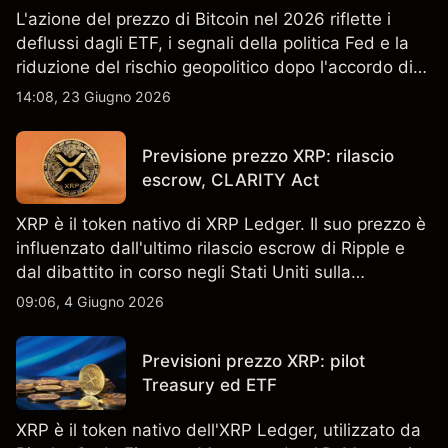
L'azione del prezzo di Bitcoin nel 2026 riflette i
deflussi dagli ETF, i segnali della politica Fed e la
riduzione del rischio geopolitico dopo l'accordo di
pace USA-Iran. I rendimenti passati non sono un
14:08, 23 Giugno 2026
indicatore affidabile dei risultati futuri.
Previsione prezzo XRP: rilascio
escrow, CLARITY Act
XRP è il token nativo di XRP Ledger. Il suo prezzo è
influenzato dall'ultimo rilascio escrow di Ripple e
dal dibattito in corso negli Stati Uniti sulla
regolamentazione crypto. I rendimenti passati non
09:06, 4 Giugno 2026
sono un indicatore affidabile dei risultati futuri.
Previsioni prezzo XRP: pilot
Treasury ed ETF
XRP è il token nativo dell'XRP Ledger, utilizzato da