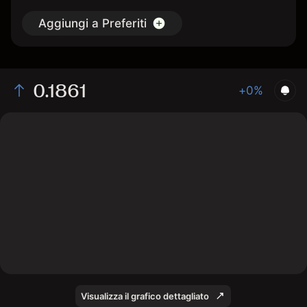
Aggiungi a Preferiti
0.1861
+0%
The chart displays the RUJI/USD price data over the
last 1 day, with a current rate of 0.1861, a high of
0.1857, and a low of 0.1846.
Visualizza il grafico dettagliato