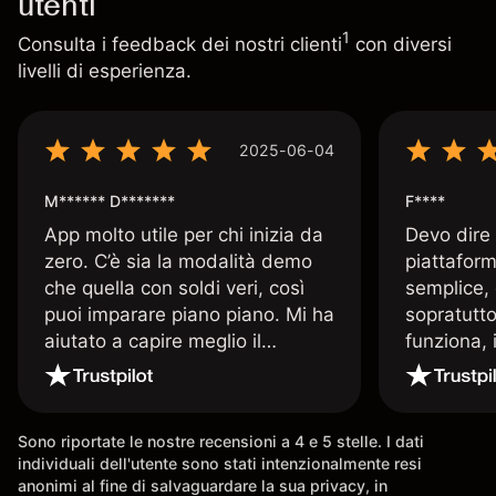
utenti
1
Consulta i feedback dei nostri clienti
con diversi
livelli di esperienza.
2025-06-04
M****** D*******
F****
App molto utile per chi inizia da
Devo dire
zero. C’è sia la modalità demo
piattaform
che quella con soldi veri, così
semplice, 
puoi imparare piano piano. Mi ha
sopratutto
aiutato a capire meglio il
funziona, 
trading. La consiglio a chi parte
Davide e' 
senza esperienza.
spiega qu
conoscenz
Sono riportate le nostre recensioni a 4 e 5 stelle. I dati
consigliat
individuali dell'utente sono stati intenzionalmente resi
anonimi al fine di salvaguardare la sua privacy, in