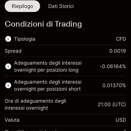
Riepilogo
Dati Storici
Condizioni di Trading
Tipologia
CFD
Spread
0.0019
Questo mercato finanziario è disponibile per il
Adeguamento degli interessi
trading di CFD.
-0.06164
%
overnight per posizioni long
Scopri di più su:
Adeguamento degli interessi
0.01370
%
CFD
overnight per posizioni short
Ora di adeguamento degli
21:00
(UTC)
interessi overnight
Valuta
USD
Margine. Il tuo
$1,000.00
investimento