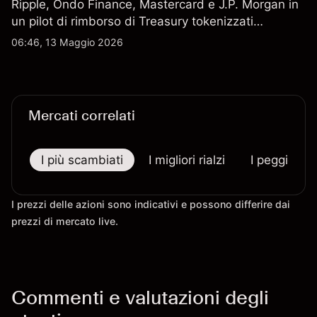
Ripple, Ondo Finance, Mastercard e J.P. Morgan in
un pilot di rimborso di Treasury tokenizzati
statunitensi il 5 maggio 2026. Le performance
06:46, 13 Maggio 2026
passate non sono un indicatore affidabile dei
risultati futuri.
Mercati correlati
I più scambiati
I migliori rialzi
I peggiori r
I prezzi delle azioni sono indicativi e possono differire dai
prezzi di mercato live.
Commenti e valutazioni degli