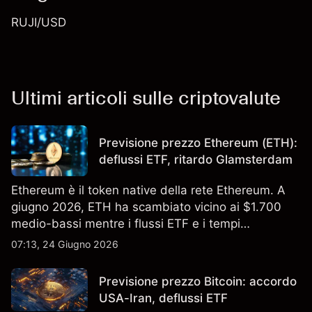
RUJI/USD
Ultimi articoli sulle criptovalute
Previsione prezzo Ethereum (ETH):
deflussi ETF, ritardo Glamsterdam
Ethereum è il token native della rete Ethereum. A
giugno 2026, ETH ha scambiato vicino ai $1.700
medio-bassi mentre i flussi ETF e i tempi
dell'upgrade hanno plasmato il sentiment. I risultati
07:13, 24 Giugno 2026
passati non sono un indicatore affidabile dei
risultati futuri.
Previsione prezzo Bitcoin: accordo
USA-Iran, deflussi ETF