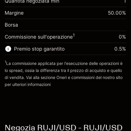
Quantità negoziata min
1
Adeguamento
Margine. Il tuo
-0.061644
$1,000.00
Margine
finanziamento overnight
50.00
%
investimento
%
Oneri per l'intero valore della
(-$1.23)
Borsa
Adeguamento
posizione
0.013699
finanziamento overnight
Dimensione dell'operazione a leva
%
1
Commissione sull'operazione
0%
Oneri per l'intero valore della
~
$2,000.00
($0.27)
posizione
Denaro da leva ~
$1,000.00
Premio stop garantito
0.5
%
Dimensione dell'operazione a leva
~
$2,000.00
1
La commissione applicata per l'esecuzione delle operazioni è
Vai alla piattaforma
Denaro da leva ~
$1,000.00
lo spread, ossia la differenza tra il prezzo di acquisto e quello
di vendita. Vai alla sezione
Oneri e commissioni
del nostro sito
per ulteriori informazioni
Vai alla piattaforma
oneri e commissioni
Negozia RUJI/USD - RUJI/USD