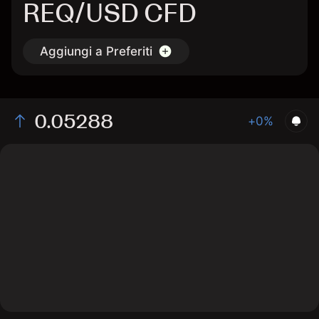
REQ/USD CFD
Aggiungi a Preferiti
0.05288
+0%
The chart displays the REQ/USD price data over the
last 1 day, with a current rate of 0.05288, a high of
0.05159, and a low of 0.0508.