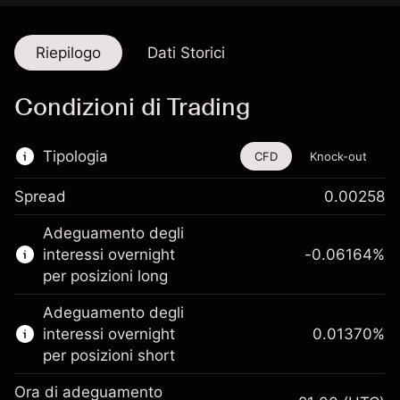
Riepilogo
Dati Storici
Condizioni di Trading
Tipologia
CFD
Knock-out
Spread
0.00258
Questo strumento finanziario è disponibile
Adeguamento degli
per il trading di CFD e knock-out.
interessi overnight
-0.06164
%
Scopri di più su:
per posizioni long
CFD
Adeguamento degli
Knock-out
interessi overnight
0.01370
%
per posizioni short
Ora di adeguamento