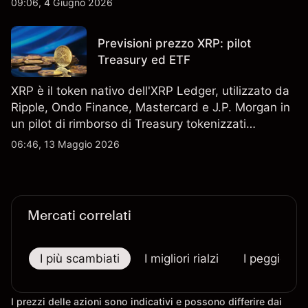
09:06, 4 Giugno 2026
sono un indicatore affidabile dei risultati futuri.
Previsioni prezzo XRP: pilot
Treasury ed ETF
XRP è il token nativo dell'XRP Ledger, utilizzato da
Ripple, Ondo Finance, Mastercard e J.P. Morgan in
un pilot di rimborso di Treasury tokenizzati
statunitensi il 5 maggio 2026. Le performance
06:46, 13 Maggio 2026
passate non sono un indicatore affidabile dei
risultati futuri.
Mercati correlati
I più scambiati
I migliori rialzi
I peggiori r
I prezzi delle azioni sono indicativi e possono differire dai