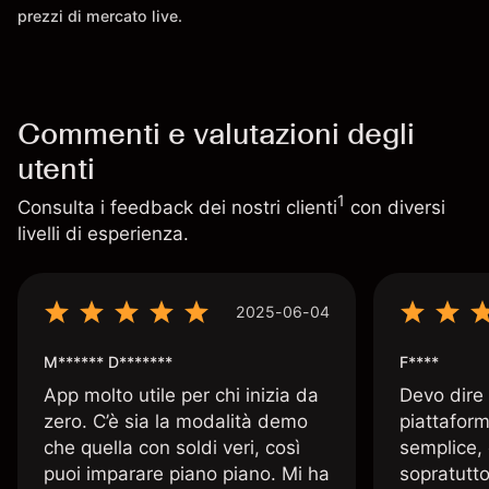
prezzi di mercato live.
Commenti e valutazioni degli
utenti
1
Consulta i feedback dei nostri clienti
con diversi
livelli di esperienza.
2025-06-04
M****** D*******
F****
App molto utile per chi inizia da
Devo dire
zero. C’è sia la modalità demo
piattaform
che quella con soldi veri, così
semplice, 
puoi imparare piano piano. Mi ha
sopratutto