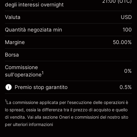
21:00
(UTC)
degli interessi overnight
Margine. Il tuo
$1,000.00
Valuta
USD
investimento
Adeguamento
Quantità negoziata min
100
-0.061644
finanziamento overnight
Margine. Il tuo
%
$1,000.00
Oneri per l'intero valore della
Margine
50.00
%
investimento
(-$1.23)
posizione
Borsa
Adeguamento
Dimensione dell'operazione a leva
0.013699
finanziamento overnight
~
$2,000.00
%
Commissione
Oneri per l'intero valore della
0%
Denaro da leva ~
$1,000.00
($0.27)
1
sull'operazione
posizione
Dimensione dell'operazione a leva
Premio stop garantito
0.5
%
Vai alla piattaforma
~
$2,000.00
Denaro da leva ~
$1,000.00
1
La commissione applicata per l'esecuzione delle operazioni è
lo spread, ossia la differenza tra il prezzo di acquisto e quello
di vendita. Vai alla sezione
Oneri e commissioni
del nostro sito
Vai alla piattaforma
per ulteriori informazioni
oneri e commissioni