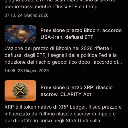
medio-bassi mentre i flussi ETF e i tempi
dell'upgrade hanno plasmato il sentiment. I risultati
07:13, 24 Giugno 2026
passati non sono un indicatore affidabile dei
risultati futuri.
Previsione prezzo Bitcoin: accordo
USA-Iran, deflussi ETF
L'azione del prezzo di Bitcoin nel 2026 riflette i
deflussi dagli ETF, i segnali della politica Fed e la
riduzione del rischio geopolitico dopo l'accordo di
pace USA-Iran. I rendimenti passati non sono un
14:08, 23 Giugno 2026
indicatore affidabile dei risultati futuri.
Previsione prezzo XRP: rilascio
escrow, CLARITY Act
XRP è il token nativo di XRP Ledger. Il suo prezzo è
influenzato dall'ultimo rilascio escrow di Ripple e
dal dibattito in corso negli Stati Uniti sulla
regolamentazione crypto. I rendimenti passati non