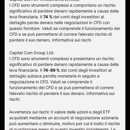
I CFD sono strumenti complessi e comportano un rischio
significativo di perdere denaro rapidamente a causa della
leva finanziaria.
Il
74 %
dei conti degli investitori al
dettaglio perde denaro nelle negoziazioni in CFD con
questo fornitore
.
Valuti se comprende il funzionamento dei
CFD e se può permettersi di correre l’elevato rischio di
perdere il suo denaro.
Informativa sui rischi
.
Capital Com Group Ltd:
I CFD sono strumenti complessi e presentano un rischio
significativo di perdere denaro rapidamente a causa della
leva finanziaria. Il
74-89 %
dei conti degli investitori al
dettaglio subisce perdite monetarie in seguito a
negoziazione in CFD. Valuti se comprende il
funzionamento dei CFD e se può permettersi di correre
l’elevato rischio di perdere il suo denaro.
Informativa sui
rischi
.
Avvertenza sui rischi: Il valore delle azioni e degli ETF
acquistati mediante un account di negoziazione azionaria
può aumentare o diminuire, motivo per cui è insito il rischio
di guadagnare meno di quanto investito inizialmente. Le