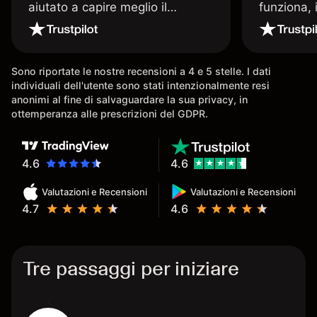
aiutato a capire meglio il
funziona, 
trading. La consiglio a chi parte
Davide e' 
senza esperienza.
spiega qu
conoscenz
Sono riportate le nostre recensioni a 4 e 5 stelle. I dati
consigliat
individuali dell'utente sono stati intenzionalmente resi
anonimi al fine di salvaguardare la sua privacy, in
ottemperanza alle prescrizioni del GDPR.
4.6
4.6
Valutazioni e Recensioni
Valutazioni e Recensioni
4.7
4.6
Tre passaggi per iniziare