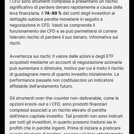
I CFD sono strumenti complessi e presentano un rischio
significativo di perdere denaro rapidamente a causa della
leva finanziaria. Il
74-89 %
dei conti degli investitori al
dettaglio subisce perdite monetarie in seguito a
negoziazione in CFD. Valuti se comprende il
funzionamento dei CFD e se può permettersi di correre
l’elevato rischio di perdere il suo denaro.
Informativa sui
rischi
.
Avvertenza sui rischi: Il valore delle azioni e degli ETF
acquistati mediante un account di negoziazione azionaria
può aumentare o diminuire, motivo per cui è insito il rischio
di guadagnare meno di quanto investito inizialmente. Le
performance passate non costituiscono un indicatore
affidabile dell'andamento futuro.
Gli strumenti over-the-counter non-deliverable, come le
opzioni knock-out e i CFD, sono prodotti finanziari
complessi associati a un rischio elevato di perdita
dell’intero capitale investito. Tali prodotti non sono indicati
per tutti gli investitori, in quanto possono tradursi sia in
profitti che in perdite ingenti. Prima di iniziare a praticare
questa tipologia di trading, occorre valutare attentamente