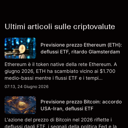
Ultimi articoli sulle criptovalute
Previsione prezzo Ethereum (ETH):
deflussi ETF, ritardo Glamsterdam
Ethereum è il token native della rete Ethereum. A
giugno 2026, ETH ha scambiato vicino ai $1.700
medio-bassi mentre i flussi ETF e i tempi
dell'upgrade hanno plasmato il sentiment. I risultati
07:13, 24 Giugno 2026
passati non sono un indicatore affidabile dei
risultati futuri.
Previsione prezzo Bitcoin: accordo
USA-Iran, deflussi ETF
L'azione del prezzo di Bitcoin nel 2026 riflette i
deflussi dagli ETF, i segnali della politica Fed e la