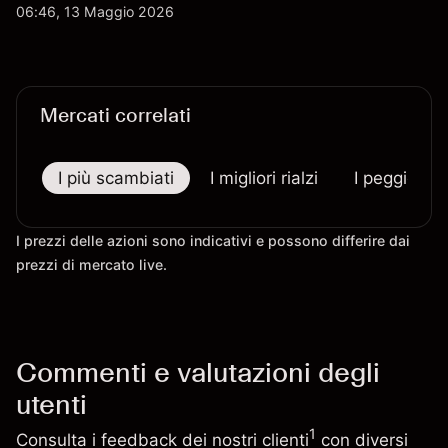
statunitensi il 5 maggio 2026. Le performance
06:46, 13 Maggio 2026
passate non sono un indicatore affidabile dei
risultati futuri.
Mercati correlati
I più scambiati
I migliori rialzi
I peggiori r
I prezzi delle azioni sono indicativi e possono differire dai
prezzi di mercato live.
Commenti e valutazioni degli
utenti
1
Consulta i feedback dei nostri clienti
con diversi