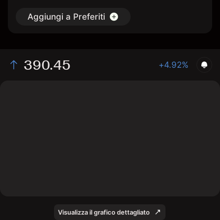
Aggiungi a Preferiti
390.45
+4.92%
The chart displays the XMR/USD price data over the
last 1 day, with a current rate of 390.45, a high of
383.05, and a low of 374.7.
Visualizza il grafico dettagliato