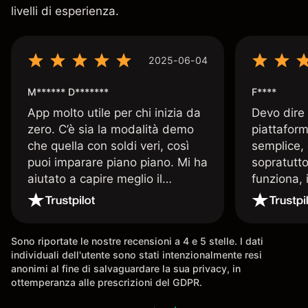
livelli di esperienza.
2025-06-04
M****** D*******
F****
App molto utile per chi inizia da
Devo dire
zero. C’è sia la modalità demo
piattaform
che quella con soldi veri, così
semplice, 
puoi imparare piano piano. Mi ha
sopratutto
aiutato a capire meglio il
funziona, 
trading. La consiglio a chi parte
Davide e' 
senza esperienza.
spiega qu
conoscenz
Sono riportate le nostre recensioni a 4 e 5 stelle. I dati
consigliat
individuali dell'utente sono stati intenzionalmente resi
anonimi al fine di salvaguardare la sua privacy, in
ottemperanza alle prescrizioni del GDPR.