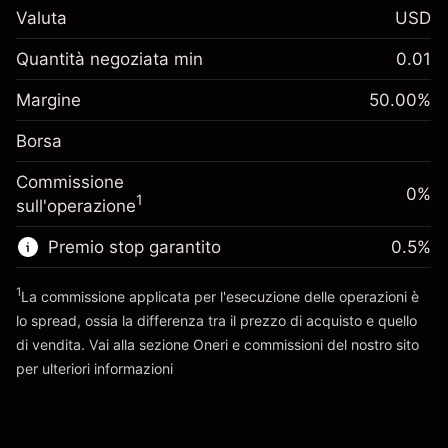
$1,000.00
Valuta
USD
investimento
Adeguamento
Quantità negoziata min
0.01
-0.061644
finanziamento overnight
Margine. Il tuo
%
$1,000.00
Oneri per l'intero valore della
Margine
50.00
%
investimento
(-$1.23)
posizione
Borsa
Adeguamento
Dimensione dell'operazione a leva
0.013699
finanziamento overnight
~
$2,000.00
%
Commissione
Oneri per l'intero valore della
0%
Denaro da leva ~
$1,000.00
($0.27)
1
sull'operazione
posizione
Dimensione dell'operazione a leva
Premio stop garantito
0.5
%
Vai alla piattaforma
~
$2,000.00
Denaro da leva ~
$1,000.00
1
La commissione applicata per l'esecuzione delle operazioni è
lo spread, ossia la differenza tra il prezzo di acquisto e quello
di vendita. Vai alla sezione
Oneri e commissioni
del nostro sito
Vai alla piattaforma
per ulteriori informazioni
oneri e commissioni