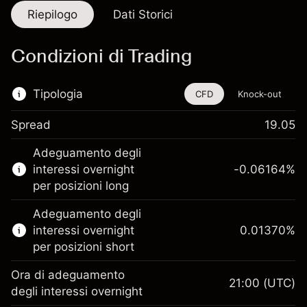
Riepilogo
Dati Storici
Condizioni di Trading
Tipologia
CFD
Knock-out
Spread
19.05
Questo strumento finanziario è disponibile
Adeguamento degli
per il trading di CFD e knock-out.
interessi overnight
-0.06164
%
Scopri di più su:
per posizioni long
CFD
Adeguamento degli
Knock-out
interessi overnight
0.01370
%
per posizioni short
Ora di adeguamento
21:00
(UTC)
degli interessi overnight
Margine. Il tuo