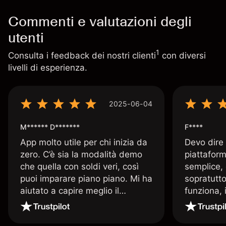
Commenti e valutazioni degli
utenti
1
Consulta i feedback dei nostri clienti
con diversi
livelli di esperienza.
2025-06-04
M****** D*******
F****
App molto utile per chi inizia da
Devo dire
zero. C’è sia la modalità demo
piattaform
che quella con soldi veri, così
semplice, 
puoi imparare piano piano. Mi ha
sopratutto
aiutato a capire meglio il
funziona, 
trading. La consiglio a chi parte
Davide e' 
senza esperienza.
spiega qu