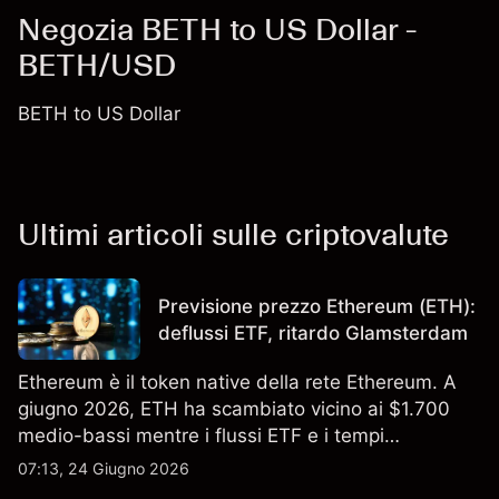
Negozia BETH to US Dollar -
BETH/USD
BETH to US Dollar
Ultimi articoli sulle criptovalute
Previsione prezzo Ethereum (ETH):
deflussi ETF, ritardo Glamsterdam
Ethereum è il token native della rete Ethereum. A
giugno 2026, ETH ha scambiato vicino ai $1.700
medio-bassi mentre i flussi ETF e i tempi
dell'upgrade hanno plasmato il sentiment. I risultati
07:13, 24 Giugno 2026
passati non sono un indicatore affidabile dei