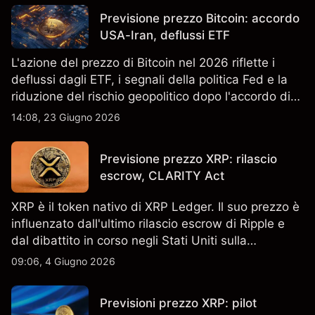
risultati futuri.
Previsione prezzo Bitcoin: accordo
USA-Iran, deflussi ETF
L'azione del prezzo di Bitcoin nel 2026 riflette i
deflussi dagli ETF, i segnali della politica Fed e la
riduzione del rischio geopolitico dopo l'accordo di
pace USA-Iran. I rendimenti passati non sono un
14:08, 23 Giugno 2026
indicatore affidabile dei risultati futuri.
Previsione prezzo XRP: rilascio
escrow, CLARITY Act
XRP è il token nativo di XRP Ledger. Il suo prezzo è
influenzato dall'ultimo rilascio escrow di Ripple e
dal dibattito in corso negli Stati Uniti sulla
regolamentazione crypto. I rendimenti passati non
09:06, 4 Giugno 2026
sono un indicatore affidabile dei risultati futuri.
Previsioni prezzo XRP: pilot