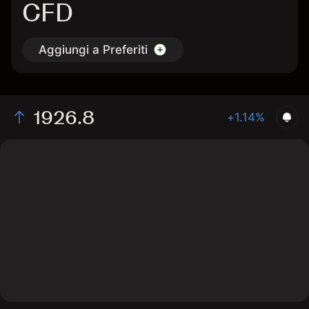
CFD
Aggiungi a Preferiti
1926.8
+1.14%
The chart displays the BETH/USD price data over the
last 1 day, with a current rate of 1926.8, a high of 1919,
and a low of 1912.1.