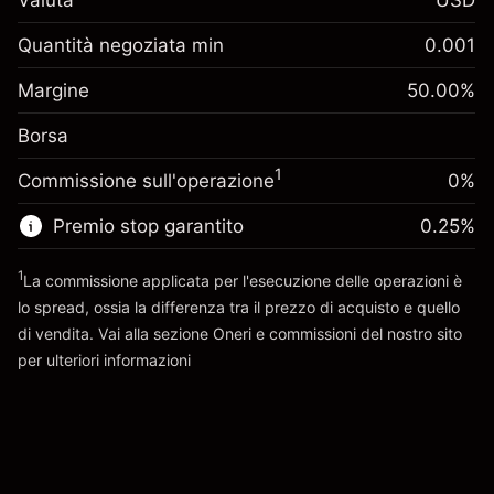
Valuta
USD
Margine. Il tuo
$1,000.00
investimento
Quantità negoziata min
0.001
Adeguamento
Margine. Il tuo
-0.061644
$1,000.00
Margine
finanziamento overnight
50.00
%
investimento
%
Oneri per l'intero valore della
(-$1.20)
Borsa
Adeguamento
posizione
0.013699
finanziamento overnight
Dimensione dell'operazione a leva
%
1
Commissione sull'operazione
0%
Oneri per l'intero valore della
~
$2,000.00
($0.30)
posizione
Denaro da leva ~
$1,000.00
Premio stop garantito
0.25
%
Dimensione dell'operazione a leva
~
$2,000.00
1
La commissione applicata per l'esecuzione delle operazioni è
Vai alla piattaforma
Denaro da leva ~
$1,000.00
lo spread, ossia la differenza tra il prezzo di acquisto e quello
di vendita. Vai alla sezione
Oneri e commissioni
del nostro sito
per ulteriori informazioni
Vai alla piattaforma
oneri e commissioni