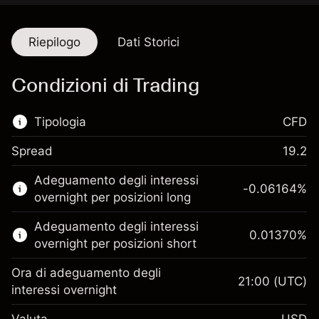
Riepilogo
Dati Storici
Condizioni di Trading
Tipologia
CFD
Spread
19.2
Questo mercato finanziario è disponibile per il
Adeguamento degli interessi
trading di CFD.
-0.06164
%
overnight per posizioni long
Scopri di più su:
Adeguamento degli interessi
0.01370
%
CFD
overnight per posizioni short
Ora di adeguamento degli
21:00
(UTC)
interessi overnight