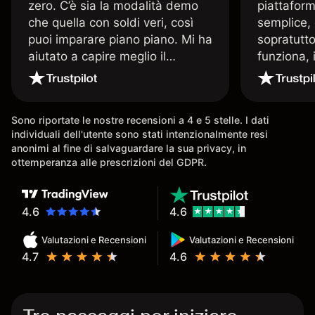
zero. C’è sia la modalità demo
piattaform
che quella con soldi veri, così
semplice, 
puoi imparare piano piano. Mi ha
sopratutto
aiutato a capire meglio il
funziona, 
trading. La consiglio a chi parte
Davide e' 
senza esperienza.
spiega qu
conoscenz
Sono riportate le nostre recensioni a 4 e 5 stelle. I dati
consigliat
individuali dell'utente sono stati intenzionalmente resi
anonimi al fine di salvaguardare la sua privacy, in
ottemperanza alle prescrizioni del GDPR.
4.6
4.6
Valutazioni e Recensioni
Valutazioni e Recensioni
4.7
4.6