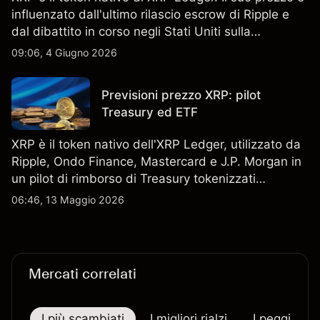
influenzato dall'ultimo rilascio escrow di Ripple e
dal dibattito in corso negli Stati Uniti sulla
regolamentazione crypto. I rendimenti passati non
09:06, 4 Giugno 2026
sono un indicatore affidabile dei risultati futuri.
Previsioni prezzo XRP: pilot
Treasury ed ETF
XRP è il token nativo dell'XRP Ledger, utilizzato da
Ripple, Ondo Finance, Mastercard e J.P. Morgan in
un pilot di rimborso di Treasury tokenizzati
statunitensi il 5 maggio 2026. Le performance
06:46, 13 Maggio 2026
passate non sono un indicatore affidabile dei
risultati futuri.
Mercati correlati
I più scambiati
I migliori rialzi
I peggiori r