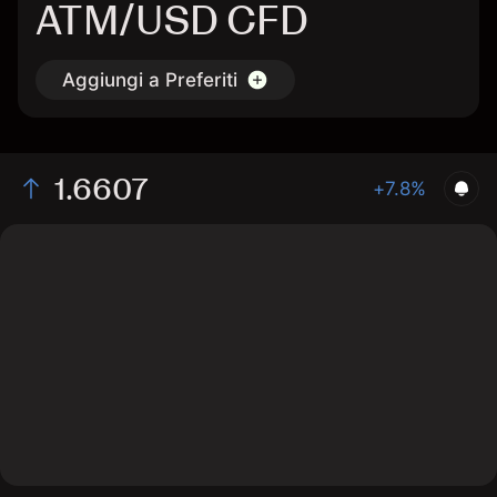
ATM/USD CFD
Aggiungi a Preferiti
1.6607
+7.8%
The chart displays the ATM/USD price data over the
last 1 day, with a current rate of 1.6607, a high of
1.6227, and a low of 1.5899.