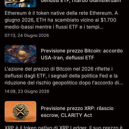
deflussi ETF, ritardo Glamsterdam
Ethereum è il token native della rete Ethereum. A
giugno 2026, ETH ha scambiato vicino ai $1.700
medio-bassi mentre i flussi ETF e i tempi
dell'upgrade hanno plasmato il sentiment. I risultati
07:13, 24 Giugno 2026
passati non sono un indicatore affidabile dei
risultati futuri.
Previsione prezzo Bitcoin: accordo
USA-Iran, deflussi ETF
L'azione del prezzo di Bitcoin nel 2026 riflette i
deflussi dagli ETF, i segnali della politica Fed e la
riduzione del rischio geopolitico dopo l'accordo di
pace USA-Iran. I rendimenti passati non sono un
14:08, 23 Giugno 2026
indicatore affidabile dei risultati futuri.
Previsione prezzo XRP: rilascio
escrow, CLARITY Act
XRP è il token nativo di XRP Ledger. Il suo prezzo è