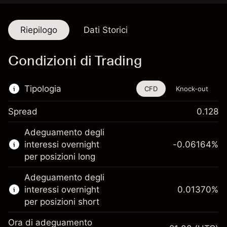
Riepilogo
Dati Storici
Condizioni di Trading
Tipologia
CFD
Knock-out
Spread
0.128
Questo strumento finanziario è disponibile
Adeguamento degli
per il trading di CFD e knock-out.
interessi overnight
-0.06164
%
Scopri di più su:
per posizioni long
CFD
Adeguamento degli
Knock-out
interessi overnight
0.01370
%
per posizioni short
Ora di adeguamento