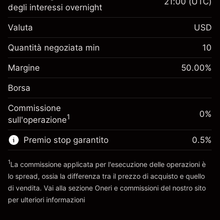
21:00
(UTC)
degli interessi overnight
Margine. Il tuo
$1,000.00
Valuta
USD
investimento
Adeguamento
Quantità negoziata min
10
-0.061644
finanziamento overnight
Margine. Il tuo
%
$1,000.00
Oneri per l'intero valore della
Margine
50.00
%
investimento
(-$1.23)
posizione
Borsa
Adeguamento
Dimensione dell'operazione a leva
0.013699
finanziamento overnight
~
$2,000.00
%
Commissione
Oneri per l'intero valore della
0%
Denaro da leva ~
$1,000.00
($0.27)
1
sull'operazione
posizione
Dimensione dell'operazione a leva
Premio stop garantito
0.5
%
Vai alla piattaforma
~
$2,000.00
Denaro da leva ~
$1,000.00
1
La commissione applicata per l'esecuzione delle operazioni è
lo spread, ossia la differenza tra il prezzo di acquisto e quello
di vendita. Vai alla sezione
Oneri e commissioni
del nostro sito
Vai alla piattaforma
per ulteriori informazioni
oneri e commissioni