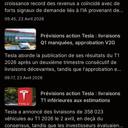
croissance record des revenus a coïncidé avec de
forts signaux de demande liés à l'IA provenant de
partenaires clés de la chaîne d'approvisionnement,
09:45, 23 Avril 2026
notamment TSMC et ASML. Les performances
passées ne préjugent pas des résultats futurs.
Prévisions action Tesla : livraisons
Q1 manquées, approbation V2G
Tesla aborde la publication de ses résultats du T1
2026 après un deuxième trimestre consécutif de
livraisons décevantes, tandis que l'approbation en
Californie d'un programme V2G pour le Cybertruck
09:17, 23 Avril 2026
ajoute un nouveau développement à son activité
énergétique.
Prévisions action Tesla : livraisons
T1 inférieures aux estimations
Tesla a annoncé des livraisons de 358 023
véhicules au T1 2026 le 2 avril, en deçà du
consensus, tandis que les investisseurs évaluaient