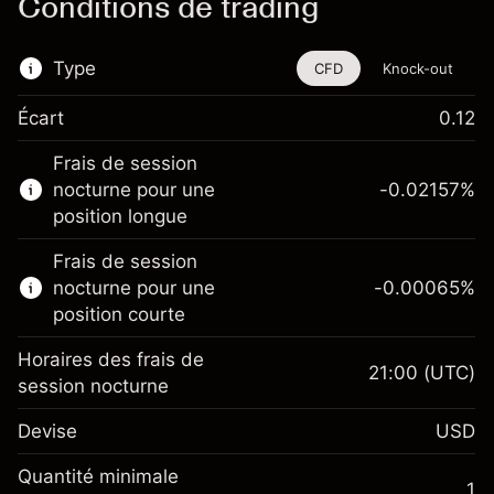
Conditions de trading
Type
CFD
Knock-out
Écart
0.12
Cet instrument financier est disponible pour
Frais de session
le trading via les CFD et les Knock-outs.
nocturne pour une
-0.02157
%
En savoir plus sur :
position longue
CFD
Frais de session
Knock-outs
nocturne pour une
-0.00065
%
position courte
Horaires des frais de
21:00
(UTC)
session nocturne
Marge. Votre
$1,000.00
Devise
USD
investissement
Ajustement des fonds de
Quantité minimale
-0.021568
1