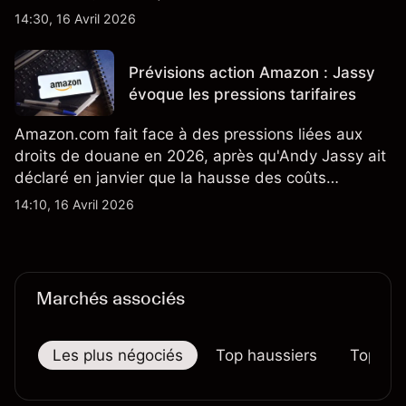
également la croissance des stocks et les projets
14:30, 16 Avril 2026
de modèles de VE à moindre coût, dont un
nouveau SUV. Découvrez les objectifs de cours
Prévisions action Amazon : Jassy
TSLA d'analystes tiers.
évoque les pressions tarifaires
Amazon.com fait face à des pressions liées aux
droits de douane en 2026, après qu'Andy Jassy ait
déclaré en janvier que la hausse des coûts
d'importation commençait à se répercuter sur
14:10, 16 Avril 2026
certains prix. Les performances passées ne
préjugent pas des résultats futurs.
Marchés associés
Les plus négociés
Top haussiers
Top bai