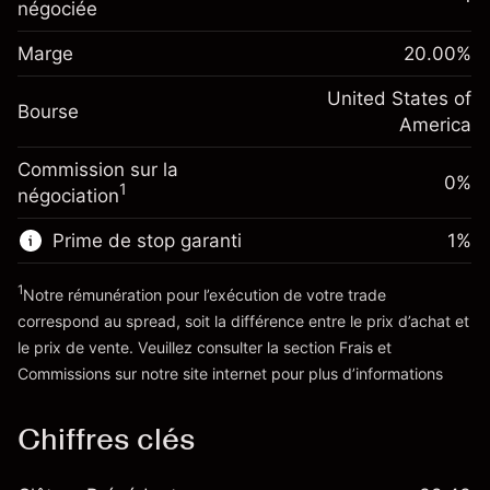
overnight
négociée
Marge. Votre
%
$1,000.00
Frais sur la valeur totale de la
investissement
(-$1.08)
position
Marge
20.00
%
Ajustement des fonds
Taille de la position avec effet de levier
-0.000654
de overnight
United States of
~
$5,000.00
%
Bourse
Frais sur la valeur totale de la
America
Valeur nominale avec effet de levier
(-$0.03)
position
~
$4,000.00
Commission sur la
Taille de la position avec effet de levier
0%
1
négociation
~
$5,000.00
Vers la plateforme
Valeur nominale avec effet de levier
Prime de stop garanti
1
%
~
$4,000.00
1
Notre rémunération pour l’exécution de votre trade
correspond au spread, soit la différence entre le prix d’achat et
Vers la plateforme
le prix de vente. Veuillez consulter la section
Frais et
'Tarifs et Frais
Commissions
sur notre site internet pour plus d’informations
Chiffres clés