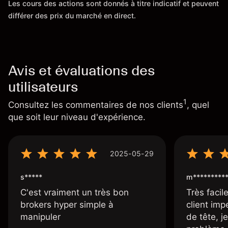
Les cours des actions sont donnés à titre indicatif et peuvent
différer des prix du marché en direct.
Avis et évaluations des
utilisateurs
1
Consultez les commentaires de nos clients
, quel
que soit leur niveau d'expérience.
2025-05-29
s*****
m*********
C'est vraiment un très bon
Très facile
brokers hyper simple à
client imp
manipuler
de tête, j