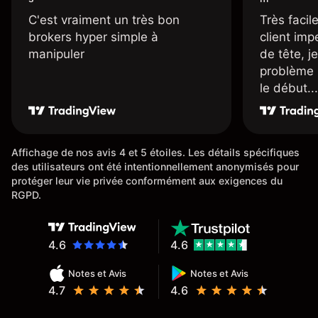
C'est vraiment un très bon
Très facile
brokers hyper simple à
client imp
manipuler
de tête, j
problème 
le début...
Affichage de nos avis 4 et 5 étoiles. Les détails spécifiques
des utilisateurs ont été intentionnellement anonymisés pour
protéger leur vie privée conformément aux exigences du
RGPD.
4.6
4.6
Notes et Avis
Notes et Avis
4.7
4.6