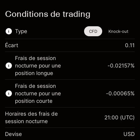
Conditions de trading
Type
CFD
Knock-out
Écart
0.11
Cet instrument financier est disponible pour
Frais de session
le trading via les CFD et les Knock-outs.
nocturne pour une
-0.02157
%
En savoir plus sur :
position longue
CFD
Frais de session
Knock-outs
nocturne pour une
-0.00065
%
position courte
Horaires des frais de
21:00
(UTC)
session nocturne
Marge. Votre
$1,000.00
Devise
USD
investissement