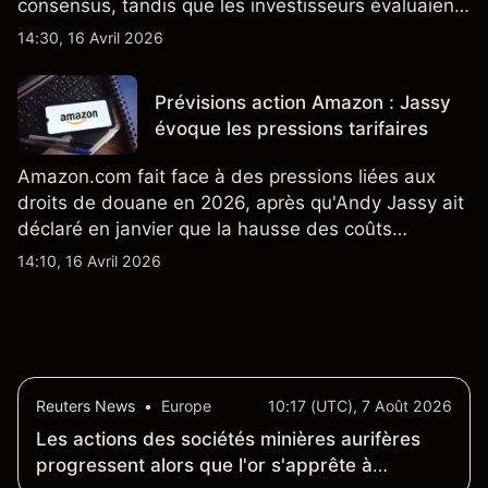
consensus, tandis que les investisseurs évaluaient
également la croissance des stocks et les projets
14:30, 16 Avril 2026
de modèles de VE à moindre coût, dont un
nouveau SUV. Découvrez les objectifs de cours
Prévisions action Amazon : Jassy
TSLA d'analystes tiers.
évoque les pressions tarifaires
Amazon.com fait face à des pressions liées aux
droits de douane en 2026, après qu'Andy Jassy ait
déclaré en janvier que la hausse des coûts
d'importation commençait à se répercuter sur
14:10, 16 Avril 2026
certains prix. Les performances passées ne
préjugent pas des résultats futurs.
Reuters News
•
Europe
10:17 (UTC), 7 Août 2026
Les actions des sociétés minières aurifères
progressent alors que l'or s'apprête à