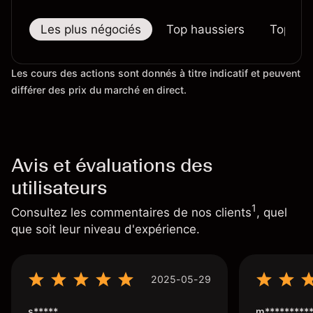
Les plus négociés
Top haussiers
Top bai
Les cours des actions sont donnés à titre indicatif et peuvent
différer des prix du marché en direct.
Avis et évaluations des
utilisateurs
1
Consultez les commentaires de nos clients
, quel
que soit leur niveau d'expérience.
2025-05-29
s*****
m*********