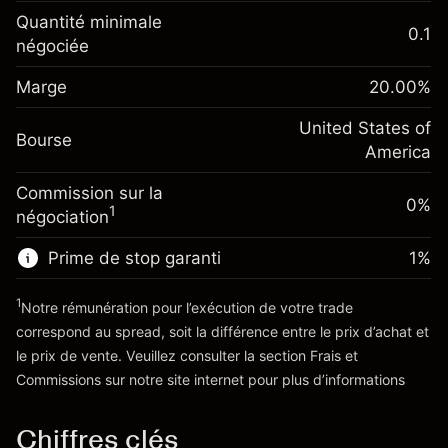
Ajustement des fonds de
Quantité minimale
-0.021568
0.1
overnight
négociée
Marge. Votre
%
$1,000.00
Frais sur la valeur totale de la
investissement
(-$1.08)
position
Marge
20.00
%
Ajustement des fonds
Taille de la position avec effet de levier
-0.000654
de overnight
United States of
~
$5,000.00
%
Bourse
Frais sur la valeur totale de la
America
Valeur nominale avec effet de levier
(-$0.03)
position
~
$4,000.00
Commission sur la
Taille de la position avec effet de levier
0%
1
négociation
~
$5,000.00
Vers la plateforme
Valeur nominale avec effet de levier
Prime de stop garanti
1
%
~
$4,000.00
1
Notre rémunération pour l’exécution de votre trade
correspond au spread, soit la différence entre le prix d’achat et
Vers la plateforme
le prix de vente. Veuillez consulter la section
Frais et
'Tarifs et Frais
Commissions
sur notre site internet pour plus d’informations
Chiffres clés