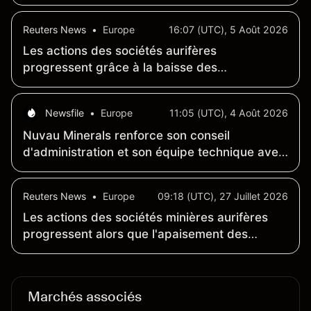
enregistrer sa meilleure semaine depuis
janvier
Reuters News
•
Europe
16:07 (UTC), 5 Août 2026
Les actions des sociétés aurifères
progressent grâce à la baisse des
rendements obligataires et aux négociations
sur l'accord avec l'Iran
Newsfile
•
Europe
11:05 (UTC), 4 Août 2026
Nuvau Minerals renforce son conseil
d'administration et son équipe technique avec
la nomination de David Palmer au poste
d'administrateur et de Michael Sutton à titre
Reuters News
•
Europe
09:18 (UTC), 27 Juillet 2026
de conseiller technique auprès du conseil
Les actions des sociétés minières aurifères
d'administration
progressent alors que l'apaisement des
craintes inflationnistes stimule le cours de l'or
Marchés associés