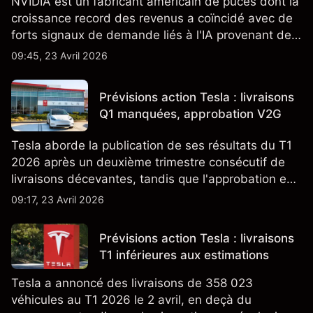
NVIDIA est un fabricant américain de puces dont la
croissance record des revenus a coïncidé avec de
forts signaux de demande liés à l'IA provenant de
partenaires clés de la chaîne d'approvisionnement,
09:45, 23 Avril 2026
notamment TSMC et ASML. Les performances
passées ne préjugent pas des résultats futurs.
Prévisions action Tesla : livraisons
Q1 manquées, approbation V2G
Tesla aborde la publication de ses résultats du T1
2026 après un deuxième trimestre consécutif de
livraisons décevantes, tandis que l'approbation en
Californie d'un programme V2G pour le Cybertruck
09:17, 23 Avril 2026
ajoute un nouveau développement à son activité
énergétique.
Prévisions action Tesla : livraisons
T1 inférieures aux estimations
Tesla a annoncé des livraisons de 358 023
véhicules au T1 2026 le 2 avril, en deçà du