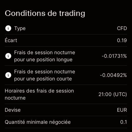
Conditions de trading
Type
CFD
Écart
0.19
Ce marché financier est disponible pour le
Frais de session nocturne
trading de CFD.
-0.01731
%
pour une position longue
En savoir plus sur :
Frais de session nocturne
-0.00492
%
CFD
pour une position courte
Horaires des frais de session
21:00
(UTC)
nocturne
Devise
EUR
Marge. Votre
€1,000.00
investissement
Quantité minimale négociée
0.1
Ajustement des fonds de
Marge. Votre
-0.017307