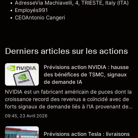
Adresse
Via Machiavelli, 4, TRIESTE, Italy (ITA)
Employés
991
CEO
Antonio Cangeri
Derniers articles sur les actions
Prévisions action NVIDIA : hausse
des bénéfices de TSMC, signaux
de demande IA
NVIDIA est un fabricant américain de puces dont la
croissance record des revenus a coïncidé avec de
forts signaux de demande liés à l'IA provenant de
partenaires clés de la chaîne d'approvisionnement,
09:45, 23 Avril 2026
notamment TSMC et ASML. Les performances
passées ne préjugent pas des résultats futurs.
Prévisions action Tesla : livraisons