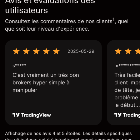
Avis et évaluations des
utilisateurs
1
Consultez les commentaires de nos clients
, quel
que soit leur niveau d'expérience.
2025-05-29
s*****
m*********
C'est vraiment un très bon
Très facile
brokers hyper simple à
client imp
manipuler
de tête, j
problème 
le début...
Affichage de nos avis 4 et 5 étoiles. Les détails spécifiques
des utilisateurs ont été intentionnellement anonymisés pour