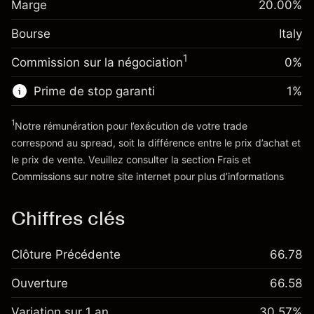
€1,000.00
Marge
overnight
20.00
%
investissement
%
Frais sur la valeur totale de la
(-€0.87)
Bourse
Ajustement des fonds de
Italy
position
-0.004915
overnight
Taille de la position avec effet de levier
%
1
Commission sur la négociation
0%
Frais sur la valeur totale de la
~
€5,000.00
(-€0.25)
position
Valeur nominale avec effet de levier
Prime de stop garanti
1
%
Taille de la position avec effet de levier
~
€4,000.00
~
€5,000.00
1
Notre rémunération pour l’exécution de votre trade
Valeur nominale avec effet de levier
correspond au spread, soit la différence entre le prix d’achat et
Vers la plateforme
~
€4,000.00
le prix de vente. Veuillez consulter la section
Frais et
'Tarifs et Frais
Commissions
sur notre site internet pour plus d’informations
Vers la plateforme
Chiffres clés
Clôture Précédente
66.78
Ouverture
66.58
Variation sur 1 an
30.57%