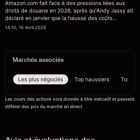
Amazon.com fait face à des pressions liées aux
droits de douane en 2026, après qu'Andy Jassy ait
déclaré en janvier que la hausse des coûts
d'importation commençait à se répercuter sur
14:10, 16 Avril 2026
certains prix. Les performances passées ne
préjugent pas des résultats futurs.
Marchés associés
Les plus négociés
Top haussiers
Top bai
Les cours des actions sont donnés à titre indicatif et peuvent
différer des prix du marché en direct.