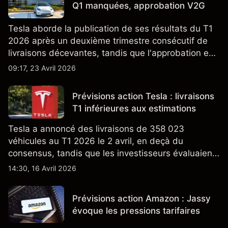
Q1 manquées, approbation V2G
Tesla aborde la publication de ses résultats du T1
2026 après un deuxième trimestre consécutif de
livraisons décevantes, tandis que l'approbation en
Californie d'un programme V2G pour le Cybertruck
09:17, 23 Avril 2026
ajoute un nouveau développement à son activité
énergétique.
Prévisions action Tesla : livraisons
T1 inférieures aux estimations
Tesla a annoncé des livraisons de 358 023
véhicules au T1 2026 le 2 avril, en deçà du
consensus, tandis que les investisseurs évaluaient
également la croissance des stocks et les projets
14:30, 16 Avril 2026
de modèles de VE à moindre coût, dont un
nouveau SUV. Découvrez les objectifs de cours
Prévisions action Amazon : Jassy
TSLA d'analystes tiers.
évoque les pressions tarifaires