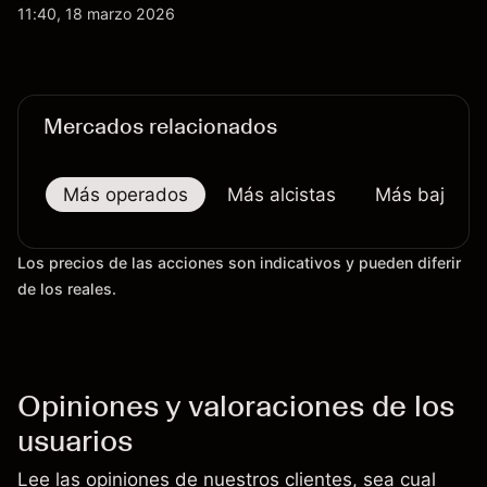
actualizaciones de productos y la incertidumbre
11:40, 18 marzo 2026
continua sobre las exportaciones del H200 a
China. El rendimiento pasado no es un indicador
fiable de resultados futuros.
Mercados relacionados
Más operados
Más alcistas
Más bajistas
Los precios de las acciones son indicativos y pueden diferir
de los reales.
Opiniones y valoraciones de los
usuarios
Lee las opiniones de nuestros clientes, sea cual