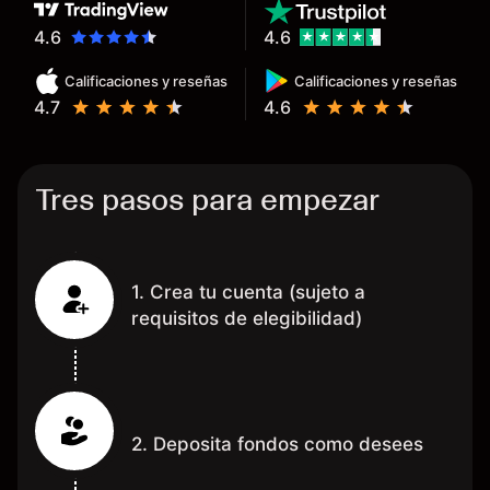
hecho de operar en un mercado
determinado, debido a los
4.6
4.6
spread y al volumen existente.
Calificaciones y reseñas
Calificaciones y reseñas
Mientras más activo seas, más
4.7
4.6
dinero te reembolsa. Muchas
grac
Tres pasos para empezar
1. Crea tu cuenta (sujeto a
requisitos de elegibilidad)
2. Deposita fondos como desees