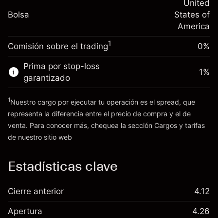
nocturno
United
Tamaño de la operación con apalancamiento
%
Cargos por el valor total de la
Bolsa
States of
~
$20,000.00
(-$0.13)
posición
America
Dinero del apalancamiento ~ $
$19,000.00
Tamaño de la operación con apalancamiento
1
Comisión sobre el trading
0%
~
$20,000.00
Ir a la plataforma
Dinero del apalancamiento ~ $
$19,000.00
Prima por stop-loss
1
%
garantizado
Ir a la plataforma
1
Nuestro cargo por ejecutar tu operación es el spread, que
representa la diferencia entre el precio de compra y el de
venta. Para conocer más, chequea la sección
Cargos y tarifas
Cargos
de nuestro sitio web
y tarifas
Estadísticas clave
Cierre anterior
4.12
Apertura
4.26