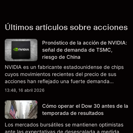
Últimos artículos sobre acciones
Pronóstico de la acción de NVIDIA:
señal de demanda de TSMC,
riesgo de China
NVIDIA es un fabricante estadounidense de chips
cuyos movimientos recientes del precio de sus
acciones han reflejado una fuerte demanda
relacionada con la IA, ingresos trimestrales récord
13:48, 16 abril 2026
y la continua incertidumbre en torno a los controles
de exportación de EE.UU. que afectan las ventas
Cómo operar el Dow 30 antes de la
en China.
temporada de resultados
Los mercados bursátiles se mantienen optimistas
ante las expectativas de desescalada a medida