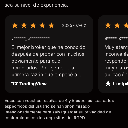
sea su nivel de experiencia.
2025-07-02
v******_u**********
B***** B***
El mejor broker que he conocido
Muy atent
después de probar con muchos,
inconvenie
obviamente para que
responden
nombrarlos. Por ejemplo, la
muy claro
primera razón que empecé a
aplicació
usar Capital fue la llegada de mi
dinero de inmediato a mi cuenta
bancaria, a diferencia de las
Estas son nuestras reseñas de 4 y 5 estrellas. Los datos
existentes en el mercado que
específicos del usuario se han anonimizado
tardan días o tienen mucha
intencionadamente para salvaguardar su privacidad de
burocracia; y la segunda razón,
conformidad con los requisitos del RGPD
que te devuelve dinero por el