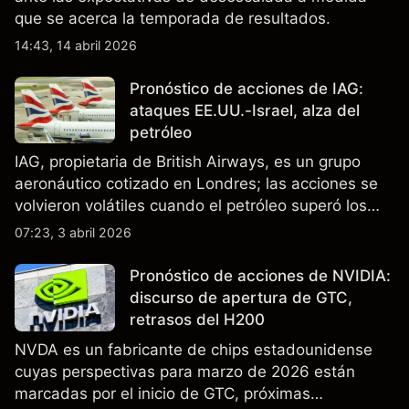
que se acerca la temporada de resultados.
14:43, 14 abril 2026
Pronóstico de acciones de IAG:
ataques EE.UU.-Israel, alza del
petróleo
IAG, propietaria de British Airways, es un grupo
aeronáutico cotizado en Londres; las acciones se
volvieron volátiles cuando el petróleo superó los
$105 y los cierres del espacio aéreo de Oriente
07:23, 3 abril 2026
Medio interrumpieron rutas. El rendimiento pasado
no es un indicador fiable de resultados futuros..
Pronóstico de acciones de NVIDIA:
discurso de apertura de GTC,
retrasos del H200
NVDA es un fabricante de chips estadounidense
cuyas perspectivas para marzo de 2026 están
marcadas por el inicio de GTC, próximas