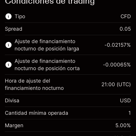
Condiciones de trading
Tipo
CFD
Spread
0.05
Este mercado financiero está disponible para
Ajuste de financiamiento
hacer trading con CFD.
-0.02157
%
nocturno de posición larga
Obtén más información sobre:
Ajuste de financiamiento
-0.00065
%
CFD
nocturno de posición corta
Hora de ajuste del
21:00
(UTC)
financiamiento nocturno
Divisa
USD
Margen. Tu inversión
$1,000.00
Ajuste de financiamiento
Cantidad mínima operada
1
-0.021568
nocturno
Margen. Tu inversión
$1,000.00
%
Cargos por el valor total de la
Margen
5.00
%
(-$4.31)
Ajuste de financiamiento
posición
-0.000654