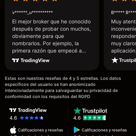
v******_u**********
B***** B***
El mejor broker que he conocido
Muy atent
después de probar con muchos,
inconvenie
obviamente para que
responden
nombrarlos. Por ejemplo, la
muy claro
primera razón que empecé a
aplicació
usar Capital fue la llegada de mi
dinero de inmediato a mi cuenta
bancaria, a diferencia de las
Estas son nuestras reseñas de 4 y 5 estrellas. Los datos
existentes en el mercado que
específicos del usuario se han anonimizado
tardan días o tienen mucha
intencionadamente para salvaguardar su privacidad de
burocracia; y la segunda razón,
conformidad con los requisitos del RGPD
que te devuelve dinero por el
hecho de operar en un mercado
determinado, debido a los
4.6
4.6
spread y al volumen existente.
Calificaciones y reseñas
Calificaciones y reseñas
Mientras más activo seas, más