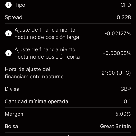
Tipo
CFD
Spread
0.228
Este mercado financiero está disponible para
Ajuste de financiamiento
hacer trading con CFD.
-0.02127
%
nocturno de posición larga
Obtén más información sobre:
Ajuste de financiamiento
-0.00065
%
CFD
nocturno de posición corta
Hora de ajuste del
21:00
(UTC)
financiamiento nocturno
Divisa
GBP
Margen. Tu inversión
£1,000.00
Ajuste de financiamiento
Cantidad mínima operada
0.1
-0.021271
nocturno
Margen. Tu inversión
£1,000.00
%
Cargos por el valor total de la
Margen
5.00
%
(-£4.25)
Ajuste de financiamiento
posición
-0.000647
Bolsa
nocturno
Great Britain
Tamaño de la operación con apalancamiento
%
Cargos por el valor total de la
~
£20,000.00
(-£0.13)