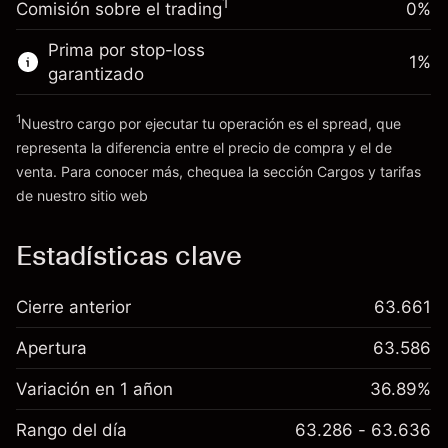
1
Comisión sobre el trading
0%
posición
Dinero del apalancamiento ~ $
£19,000.00
Tamaño de la operación con apalancamiento
Prima por stop-loss
1
%
~
£20,000.00
garantizado
Ir a la plataforma
Dinero del apalancamiento ~ $
£19,000.00
1
Nuestro cargo por ejecutar tu operación es el spread, que
representa la diferencia entre el precio de compra y el de
Ir a la plataforma
venta. Para conocer más, chequea la sección
Cargos y tarifas
Cargos
de nuestro sitio web
y tarifas
Estadísticas clave
Cierre anterior
63.661
Apertura
63.586
Variación en 1 añon
36.89%
Rango del día
63.286 - 63.636