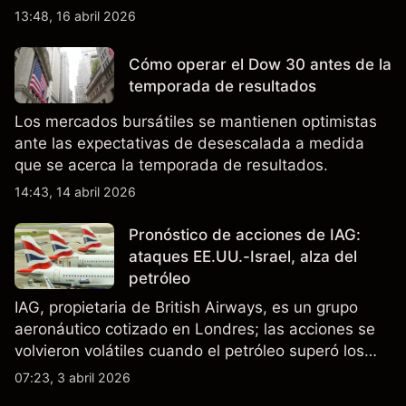
relacionada con la IA, ingresos trimestrales récord
13:48, 16 abril 2026
y la continua incertidumbre en torno a los controles
de exportación de EE.UU. que afectan las ventas
Cómo operar el Dow 30 antes de la
en China.
temporada de resultados
Los mercados bursátiles se mantienen optimistas
ante las expectativas de desescalada a medida
que se acerca la temporada de resultados.
14:43, 14 abril 2026
Pronóstico de acciones de IAG:
ataques EE.UU.-Israel, alza del
petróleo
IAG, propietaria de British Airways, es un grupo
aeronáutico cotizado en Londres; las acciones se
volvieron volátiles cuando el petróleo superó los
$105 y los cierres del espacio aéreo de Oriente
07:23, 3 abril 2026
Medio interrumpieron rutas. El rendimiento pasado