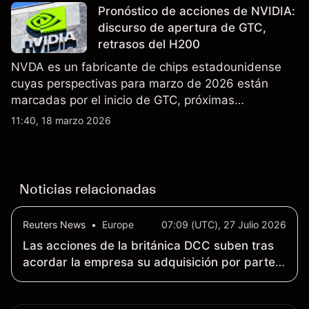
no es un indicador fiable de resultados futuros..
Pronóstico de acciones de NVIDIA:
discurso de apertura de GTC,
retrasos del H200
NVDA es un fabricante de chips estadounidense
cuyas perspectivas para marzo de 2026 están
marcadas por el inicio de GTC, próximas
actualizaciones de productos y la incertidumbre
11:40, 18 marzo 2026
continua sobre las exportaciones del H200 a
China. El rendimiento pasado no es un indicador
fiable de resultados futuros.
Noticias relacionadas
Reuters News
•
Europe
07:09 (UTC), 27 Julio 2026
Las acciones de la británica DCC suben tras
acordar la empresa su adquisición por parte
de KKR y Energy Capital por valor de 7.7 mil
millones de dólares