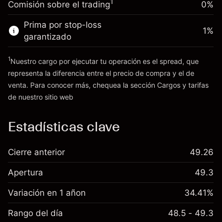
1
Comisión sobre el trading
0%
posición
Dinero del apalancamiento ~ $
€19,000.00
Tamaño de la operación con apalancamiento
Prima por stop-loss
1
%
~
€20,000.00
garantizado
Ir a la plataforma
Dinero del apalancamiento ~ $
€19,000.00
1
Nuestro cargo por ejecutar tu operación es el spread, que
representa la diferencia entre el precio de compra y el de
Ir a la plataforma
venta. Para conocer más, chequea la sección
Cargos y tarifas
Cargos
de nuestro sitio web
y tarifas
Estadísticas clave
Cierre anterior
49.26
Apertura
49.3
Variación en 1 añon
34.41%
Rango del día
48.5 - 49.3