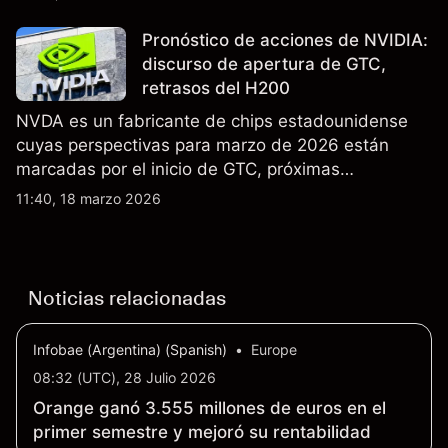
Medio interrumpieron rutas. El rendimiento pasado
no es un indicador fiable de resultados futuros..
Pronóstico de acciones de NVIDIA:
discurso de apertura de GTC,
retrasos del H200
NVDA es un fabricante de chips estadounidense
cuyas perspectivas para marzo de 2026 están
marcadas por el inicio de GTC, próximas
actualizaciones de productos y la incertidumbre
11:40, 18 marzo 2026
continua sobre las exportaciones del H200 a
China. El rendimiento pasado no es un indicador
fiable de resultados futuros.
Noticias relacionadas
Infobae (Argentina) (Spanish)
•
Europe
08:32 (UTC), 28 Julio 2026
Orange ganó 3.555 millones de euros en el
primer semestre y mejoró su rentabilidad