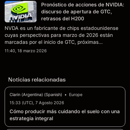
no es un indicador fiable de resultados futuros..
Pronóstico de acciones de NVIDIA:
discurso de apertura de GTC,
retrasos del H200
NVDA es un fabricante de chips estadounidense
cuyas perspectivas para marzo de 2026 están
marcadas por el inicio de GTC, próximas
actualizaciones de productos y la incertidumbre
11:40, 18 marzo 2026
continua sobre las exportaciones del H200 a
China. El rendimiento pasado no es un indicador
fiable de resultados futuros.
Noticias relacionadas
Clarin (Argentina) (Spanish)
•
Europe
15:33 (UTC), 7 Agosto 2026
Cómo producir más cuidando el suelo con una
estrategia integral