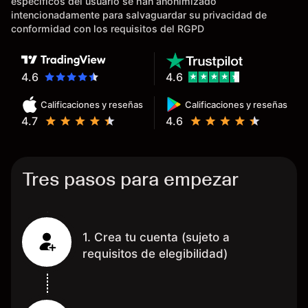
específicos del usuario se han anonimizado
tardan días o tienen mucha
intencionadamente para salvaguardar su privacidad de
burocracia; y la segunda razón,
conformidad con los requisitos del RGPD
que te devuelve dinero por el
hecho de operar en un mercado
determinado, debido a los
4.6
4.6
spread y al volumen existente.
Calificaciones y reseñas
Calificaciones y reseñas
Mientras más activo seas, más
4.7
4.6
dinero te reembolsa. Muchas
grac
Tres pasos para empezar
1. Crea tu cuenta (sujeto a
requisitos de elegibilidad)