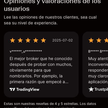
Opiniones y valoraciones de los
usuarios
Lee las opiniones de nuestros clientes, sea cual
sea su nivel de experiencia.
2025-07-02
v******_u**********
B***** B***
El mejor broker que he conocido
Muy atent
después de probar con muchos,
inconvenie
obviamente para que
responden
nombrarlos. Por ejemplo, la
muy claro
primera razón que empecé a
aplicació
usar Capital fue la llegada de mi
dinero de inmediato a mi cuenta
bancaria, a diferencia de las
Estas son nuestras reseñas de 4 y 5 estrellas. Los datos
existentes en el mercado que