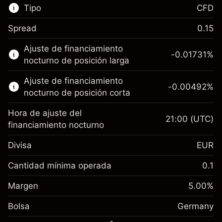
Tipo
CFD
Spread
0.15
Este mercado financiero está disponible para
Ajuste de financiamiento
hacer trading con CFD.
-0.01731
%
nocturno de posición larga
Obtén más información sobre:
Ajuste de financiamiento
-0.00492
%
CFD
nocturno de posición corta
Hora de ajuste del
21:00
(UTC)
financiamiento nocturno
Divisa
EUR
Margen. Tu inversión
€1,000.00
Ajuste de financiamiento
Cantidad mínima operada
0.1
-0.017307
nocturno
Margen. Tu inversión
€1,000.00
%
Cargos por el valor total de la
Margen
5.00
%
(-€3.46)
Ajuste de financiamiento
posición
-0.004915
Bolsa
nocturno
Germany
Tamaño de la operación con apalancamiento
%
Cargos por el valor total de la
~
€20,000.00
(-€0.98)