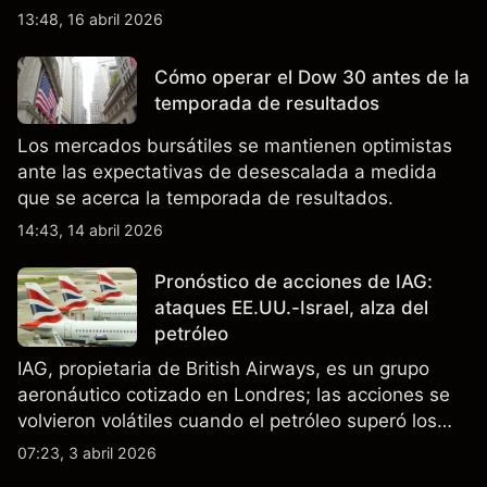
relacionada con la IA, ingresos trimestrales récord
13:48, 16 abril 2026
y la continua incertidumbre en torno a los controles
de exportación de EE.UU. que afectan las ventas
Cómo operar el Dow 30 antes de la
en China.
temporada de resultados
Los mercados bursátiles se mantienen optimistas
ante las expectativas de desescalada a medida
que se acerca la temporada de resultados.
14:43, 14 abril 2026
Pronóstico de acciones de IAG:
ataques EE.UU.-Israel, alza del
petróleo
IAG, propietaria de British Airways, es un grupo
aeronáutico cotizado en Londres; las acciones se
volvieron volátiles cuando el petróleo superó los
$105 y los cierres del espacio aéreo de Oriente
07:23, 3 abril 2026
Medio interrumpieron rutas. El rendimiento pasado