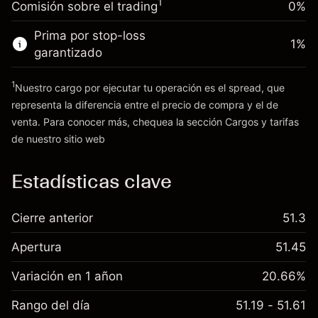
1
Comisión sobre el trading
0%
posición
Dinero del apalancamiento ~ $
€19,000.00
Tamaño de la operación con apalancamiento
Prima por stop-loss
1
%
~
€20,000.00
garantizado
Ir a la plataforma
Dinero del apalancamiento ~ $
€19,000.00
1
Nuestro cargo por ejecutar tu operación es el spread, que
representa la diferencia entre el precio de compra y el de
Ir a la plataforma
venta. Para conocer más, chequea la sección
Cargos y tarifas
Cargos
de nuestro sitio web
y tarifas
Estadísticas clave
Cierre anterior
51.3
Apertura
51.45
Variación en 1 añon
20.66%
Rango del día
51.19 - 51.61