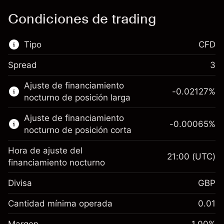
Condiciones de trading
Tipo
CFD
Spread
3
Este mercado financiero está disponible para
Ajuste de financiamiento
hacer trading con CFD.
-0.02127
%
nocturno de posición larga
Obtén más información sobre:
Ajuste de financiamiento
-0.00065
%
CFD
nocturno de posición corta
Hora de ajuste del
21:00
(UTC)
financiamiento nocturno
Divisa
GBP
Margen. Tu inversión
£1,000.00
Ajuste de financiamiento
Cantidad mínima operada
0.01
-0.021272
nocturno
Margen. Tu inversión
£1,000.00
%
Cargos por el valor total de la