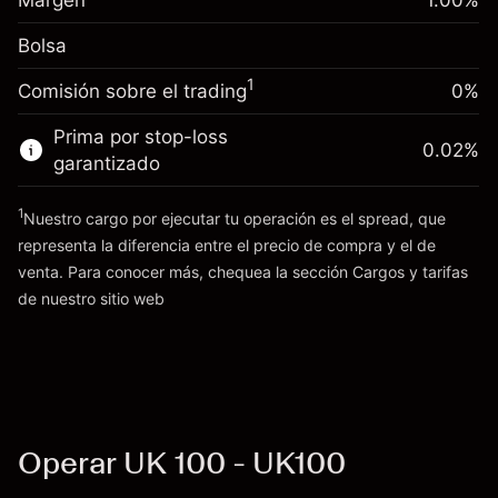
Margen
1.00
%
(-£21.30)
Ajuste de financiamiento
posición
-0.000646
Bolsa
nocturno
Tamaño de la operación con apalancamiento
%
Cargos por el valor total de la
~
£100,000.00
(-£0.60)
1
Comisión sobre el trading
0%
posición
Dinero del apalancamiento ~ $
£99,000.00
Tamaño de la operación con apalancamiento
Prima por stop-loss
0.02
%
~
£100,000.00
garantizado
Ir a la plataforma
Dinero del apalancamiento ~ $
£99,000.00
1
Nuestro cargo por ejecutar tu operación es el spread, que
representa la diferencia entre el precio de compra y el de
Ir a la plataforma
venta. Para conocer más, chequea la sección
Cargos y tarifas
Cargos
de nuestro sitio web
y tarifas
Operar UK 100 - UK100