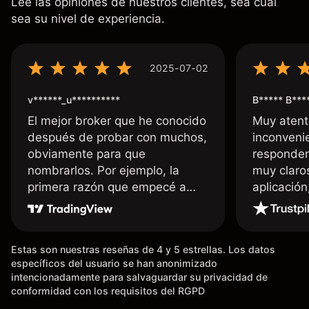
Lee las opiniones de nuestros clientes, sea cual
sea su nivel de experiencia.
2025-07-02
v******_u**********
B***** B***
El mejor broker que he conocido
Muy atent
después de probar con muchos,
inconvenie
obviamente para que
responden
nombrarlos. Por ejemplo, la
muy claro
primera razón que empecé a
aplicació
usar Capital fue la llegada de mi
dinero de inmediato a mi cuenta
bancaria, a diferencia de las
Estas son nuestras reseñas de 4 y 5 estrellas. Los datos
existentes en el mercado que
específicos del usuario se han anonimizado
tardan días o tienen mucha
intencionadamente para salvaguardar su privacidad de
burocracia; y la segunda razón,
conformidad con los requisitos del RGPD
que te devuelve dinero por el