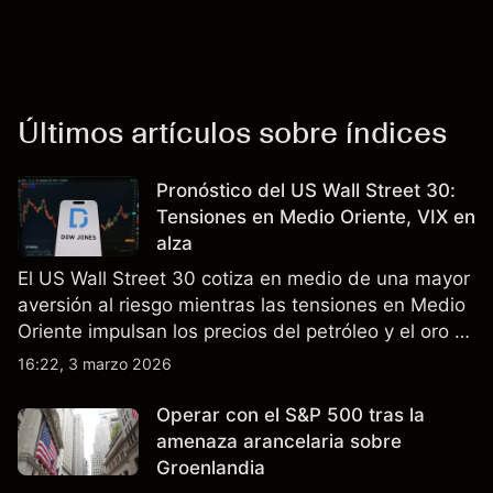
Últimos artículos sobre índices
Pronóstico del US Wall Street 30:
Tensiones en Medio Oriente, VIX en
alza
El US Wall Street 30 cotiza en medio de una mayor
aversión al riesgo mientras las tensiones en Medio
Oriente impulsan los precios del petróleo y el oro y
elevan las medidas de volatilidad como el VIX. Los
16:22, 3 marzo 2026
resultados pasados no son un indicador fiable de
resultados futuros.
Operar con el S&P 500 tras la
amenaza arancelaria sobre
Groenlandia