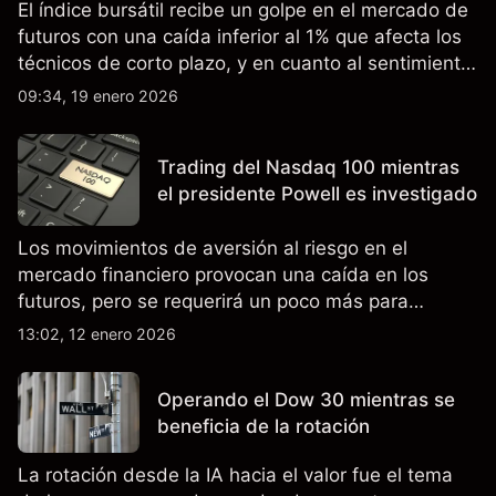
El índice bursátil recibe un golpe en el mercado de
futuros con una caída inferior al 1% que afecta los
técnicos de corto plazo, y en cuanto al sentimiento,
los especuladores CoT permanecen en posición
09:34, 19 enero 2026
neta corta.
Trading del Nasdaq 100 mientras
el presidente Powell es investigado
Los movimientos de aversión al riesgo en el
mercado financiero provocan una caída en los
futuros, pero se requerirá un poco más para
sacudir los aspectos técnicos positivos a largo
13:02, 12 enero 2026
plazo y el sentimiento mayoritario de compra entre
los traders.
Operando el Dow 30 mientras se
beneficia de la rotación
La rotación desde la IA hacia el valor fue el tema