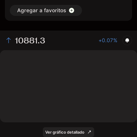
Agregar a favoritos
10881.3
+0.07%
The chart shows the UK100 index price data over the
last 1 day, with a current level of 10881.3, a high of
10890, and a low of 10873.5.
Ver gráfico detallado