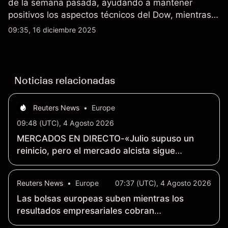
de la semana pasada, ayudando a mantener
positivos los aspectos técnicos del Dow, mientras
que en el sentimiento los traders minoristas
09:35, 16 diciembre 2025
coquetean brevemente con un sesgo mayoritario
bajista.
Noticias relacionadas
Reuters News
•
Europe
09:48 (UTC), 4 Agosto 2026
MERCADOS EN DIRECTO-«Julio supuso un
reinicio, pero el mercado alcista sigue
intacto», afirma Citadel
Reuters News
•
Europe
07:37 (UTC), 4 Agosto 2026
Las bolsas europeas suben mientras los
resultados empresariales cobran
protagonismo