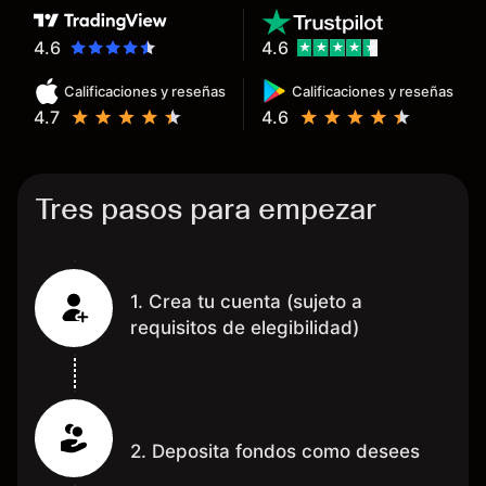
hecho de operar en un mercado
determinado, debido a los
4.6
4.6
spread y al volumen existente.
Calificaciones y reseñas
Calificaciones y reseñas
Mientras más activo seas, más
4.7
4.6
dinero te reembolsa. Muchas
grac
Tres pasos para empezar
1. Crea tu cuenta (sujeto a
requisitos de elegibilidad)
2. Deposita fondos como desees